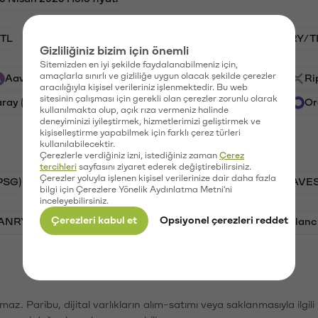
TL
HNT/TL
BTC/TL
GAL/TL
VANRY/T
Gizliliğiniz bizim için önemli
Sitemizden en iyi şekilde faydalanabilmeniz için,
amaçlarla sınırlı ve gizliliğe uygun olacak şekilde çerezler
Aave (AAVE)
PSG (PSG)
Waves (WAVES)
Ri
aracılığıyla kişisel verileriniz işlenmektedir. Bu web
sitesinin çalışması için gerekli olan çerezler zorunlu olarak
aray (GAL)
Ethereum (ETH)
Vanar (VANRY)
Or
kullanılmakta olup, açık rıza vermeniz halinde
deneyiminizi iyileştirmek, hizmetlerimizi geliştirmek ve
kişiselleştirme yapabilmek için farklı çerez türleri
kullanılabilecektir.
Çerezlerle verdiğiniz izni, istediğiniz zaman
Çerez
tercihleri
sayfasını ziyaret ederek değiştirebilirsiniz.
Çerezler yoluyla işlenen kişisel verilerinize dair daha fazla
PSG)
Bitcoin (BTC)
Tron (TRX)
Waves (WAVES
bilgi için Çerezlere Yönelik Aydınlatma Metni'ni
inceleyebilirsiniz.
Çerezleri kabul et
Opsiyonel çerezleri reddet
VANRY)
Bonk (BONK)
Ethereum (ETH)
Avalanc
şımaz. Paribu, dijital varlıkların alım-satımı veya saklanmasıyla ilgi