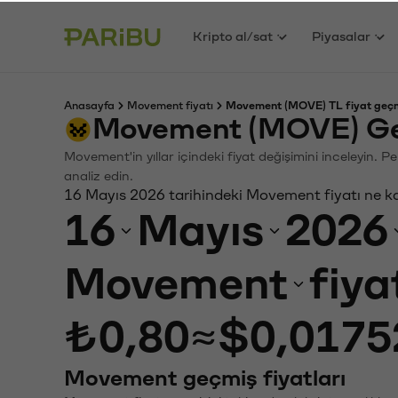
Kripto al/sat
Piyasalar
Anasayfa
Movement fiyatı
Movement (MOVE) TL fiyat geçm
Movement (MOVE) Geç
Movement'in yıllar içindeki fiyat değişimini inceleyin. 
analiz edin.
16 Mayıs 2026 tarihindeki Movement fiyatı ne k
16
Mayıs
2026
Movement
fiya
₺0,80
≈
$0,0175
Movement geçmiş fiyatları