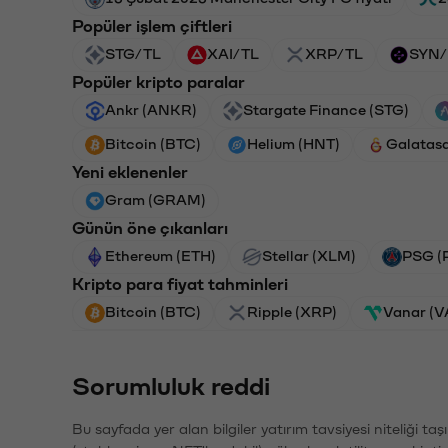
Popüler işlem çiftleri
STG/TL
XAI/TL
XRP/TL
SYN/
Popüler kripto paralar
Ankr (ANKR)
Stargate Finance (STG)
Bitcoin (BTC)
Helium (HNT)
Galatas
Yeni eklenenler
Gram (GRAM)
Günün öne çıkanları
Ethereum (ETH)
Stellar (XLM)
PSG (
Kripto para fiyat tahminleri
Bitcoin (BTC)
Ripple (XRP)
Vanar (
Sorumluluk reddi
Bu sayfada yer alan bilgiler yatırım tavsiyesi niteliği ta