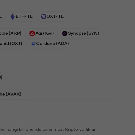
L
ETH/TL
OXT/TL
pple (XRP)
Xai (XAI)
Synapse (SYN)
chid (OXT)
Cardano (ADA)
)
he (AVAX)
li herhangi bir öneride bulunmaz. Kripto varlıklar