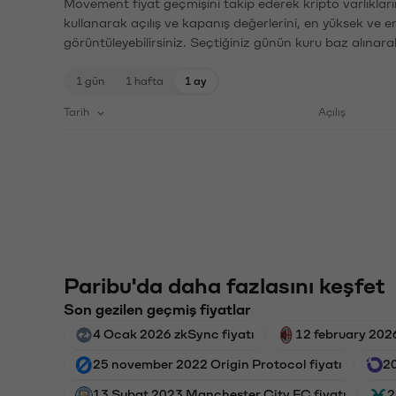
Movement fiyat geçmişini takip ederek kripto varlıklar
kullanarak açılış ve kapanış değerlerini, en yüksek ve e
görüntüleyebilirsiniz. Seçtiğiniz günün kuru baz alınarak
1 gün
1 hafta
1 ay
Tarih
Açılış
Paribu'da daha fazlasını keşfet
Son gezilen geçmiş fiyatlar
4 Ocak 2026 zkSync fiyatı
12 february 2026
25 november 2022 Origin Protocol fiyatı
20
13 Şubat 2023 Manchester City FC fiyatı
2