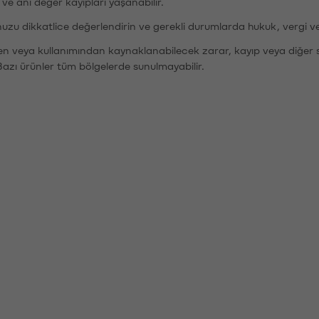
r ve ani değer kayıpları yaşanabilir.
nuzu dikkatlice değerlendirin ve gerekli durumlarda hukuk, vergi v
den veya kullanımından kaynaklanabilecek zarar, kayıp veya diğer 
Bazı ürünler tüm bölgelerde sunulmayabilir.