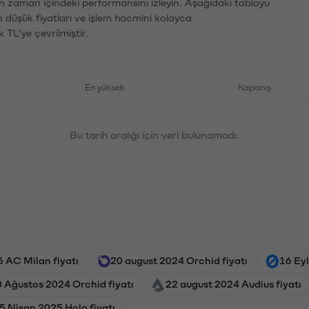
ın zaman içindeki performansını izleyin. Aşağıdaki tabloyu
n düşük fiyatları ve işlem hacmini kolayca
 TL'ye çevrilmiştir.
En yüksek
Kapanış
Bu tarih aralığı için veri bulunamadı.
 AC Milan fiyatı
20 august 2024 Orchid fiyatı
16 Eyl
 Ağustos 2024 Orchid fiyatı
22 august 2024 Audius fiyatı
5 Nisan 2025 Holo fiyatı