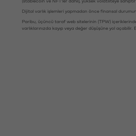
(stablecoin ve NFT'ler dahil), yüksek volatiliteye sahipti
Dijital varlık işlemleri yapmadan önce finansal durumu
Paribu, üçüncü taraf web sitelerinin (TPW) içeriklerin
varlıklarınızda kayıp veya değer düşüşüne yol açabilir. 