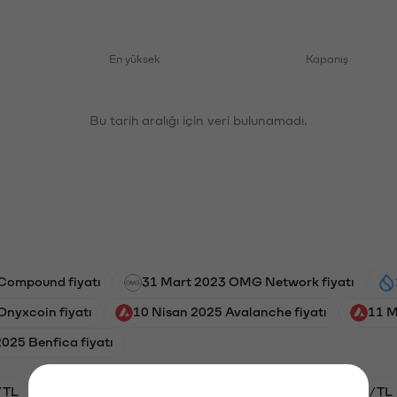
En yüksek
Kapanış
Bu tarih aralığı için veri bulunamadı.
Compound fiyatı
31 Mart 2023 OMG Network fiyatı
Onyxcoin fiyatı
10 Nisan 2025 Avalanche fiyatı
11 M
2025 Benfica fiyatı
/TL
HYPE/TL
GAL/TL
BTC/TL
ETH/TL