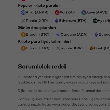
Popüler kripto paralar
Ankr (ANKR)
Xai (XAI)
Aave (AAVE)
Ripple (XRP)
Ethereum (ETH)
Hyperl
Günün öne çıkanları
Bitcoin (BTC)
Cardano (ADA)
Ether
Kripto para fiyat tahminleri
Bitcoin (BTC)
Ripple (XRP)
Bonk (B
Sorumluluk reddi
Bu sayfada yer alan bilgiler yatırım tavsiyesi niteliği ta
(stablecoin ve NFT'ler dahil), yüksek volatiliteye sahipti
Dijital varlık işlemleri yapmadan önce finansal durumu
Paribu, üçüncü taraf web sitelerinin (TPW) içeriklerin
varlıklarınızda kayıp veya değer düşüşüne yol açabilir. 