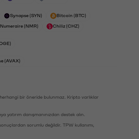
Synapse (SYN)
Bitcoin (BTC)
Numeraire (NMR)
Chiliz (CHZ)
DOGE)
he (AVAX)
li herhangi bir öneride bulunmaz. Kripto varlıklar
eya yatırım danışmanınızdan destek alın.
sonuçlardan sorumlu değildir. TPW kullanımı,