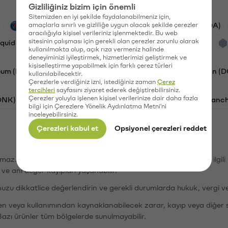
Gizliliğiniz bizim için önemli
Sitemizden en iyi şekilde faydalanabilmeniz için,
PSG (PSG)
amaçlarla sınırlı ve gizliliğe uygun olacak şekilde çerezler
Waves (WAVES)
Cardano (ADA)
aracılığıyla kişisel verileriniz işlenmektedir. Bu web
sitesinin çalışması için gerekli olan çerezler zorunlu olarak
iquid (HYPE)
Galatasaray (GAL)
Orchid (OXT)
kullanılmakta olup, açık rıza vermeniz halinde
deneyiminizi iyileştirmek, hizmetlerimizi geliştirmek ve
kişiselleştirme yapabilmek için farklı çerez türleri
eum (ETH)
Bat (BAT)
Chiliz (CHZ)
Dogecoin (
kullanılabilecektir.
Çerezlerle verdiğiniz izni, istediğiniz zaman
Çerez
tercihleri
sayfasını ziyaret ederek değiştirebilirsiniz.
Çerezler yoluyla işlenen kişisel verilerinize dair daha fazla
ONK)
Ethereum (ETH)
Synapse (SYN)
Avalanc
bilgi için Çerezlere Yönelik Aydınlatma Metni'ni
inceleyebilirsiniz.
Çerezleri kabul et
Opsiyonel çerezleri reddet
şımaz. Paribu, dijital varlıkların alım-satımı veya saklanmasıyla ilgi
r ve ani değer kayıpları yaşanabilir.
nuzu dikkatlice değerlendirin ve gerekli durumlarda hukuk, vergi v
den veya kullanımından kaynaklanabilecek zarar, kayıp veya diğer 
Bazı ürünler tüm bölgelerde sunulmayabilir.