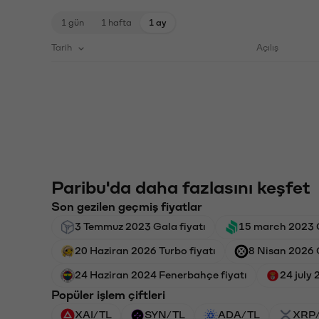
1 gün
1 hafta
1 ay
Tarih
Açılış
Paribu'da daha fazlasını keşfet
Son gezilen geçmiş fiyatlar
3 Temmuz 2023 Gala fiyatı
15 march 2023 
20 Haziran 2026 Turbo fiyatı
8 Nisan 2026 
24 Haziran 2024 Fenerbahçe fiyatı
24 july 
Popüler işlem çiftleri
XAI/TL
SYN/TL
ADA/TL
XRP