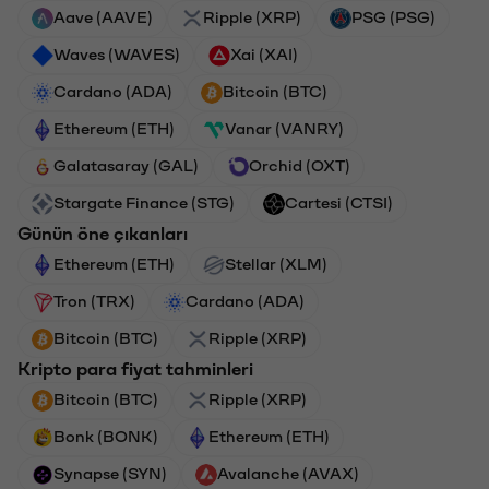
Aave (AAVE)
Ripple (XRP)
PSG (PSG)
Waves (WAVES)
Xai (XAI)
Cardano (ADA)
Bitcoin (BTC)
Ethereum (ETH)
Vanar (VANRY)
Galatasaray (GAL)
Orchid (OXT)
Stargate Finance (STG)
Cartesi (CTSI)
Günün öne çıkanları
Ethereum (ETH)
Stellar (XLM)
Tron (TRX)
Cardano (ADA)
Bitcoin (BTC)
Ripple (XRP)
Kripto para fiyat tahminleri
Bitcoin (BTC)
Ripple (XRP)
Bonk (BONK)
Ethereum (ETH)
Synapse (SYN)
Avalanche (AVAX)