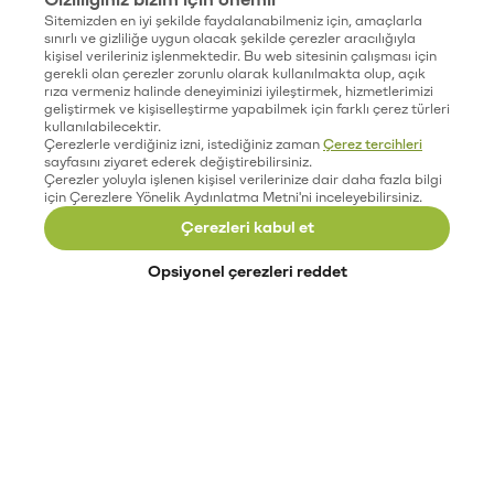
Sitemizden en iyi şekilde faydalanabilmeniz için, amaçlarla
sınırlı ve gizliliğe uygun olacak şekilde çerezler aracılığıyla
kişisel verileriniz işlenmektedir. Bu web sitesinin çalışması için
gerekli olan çerezler zorunlu olarak kullanılmakta olup, açık
rıza vermeniz halinde deneyiminizi iyileştirmek, hizmetlerimizi
geliştirmek ve kişiselleştirme yapabilmek için farklı çerez türleri
kullanılabilecektir.
Çerezlerle verdiğiniz izni, istediğiniz zaman
Çerez tercihleri
sayfasını ziyaret ederek değiştirebilirsiniz.
Çerezler yoluyla işlenen kişisel verilerinize dair daha fazla bilgi
için Çerezlere Yönelik Aydınlatma Metni'ni inceleyebilirsiniz.
Çerezleri kabul et
Opsiyonel çerezleri reddet
Paribu’yu keşfet
Eğitimler
Etkinlikler
Açık pozisyonlar