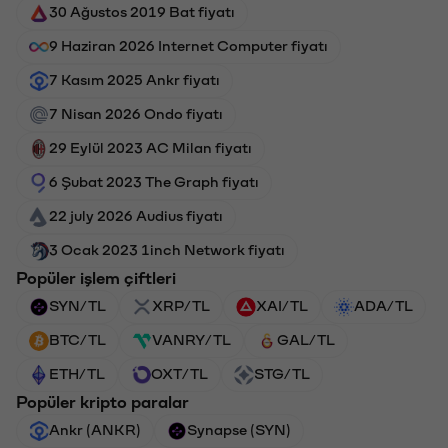
30 Ağustos 2019 Bat fiyatı
9 Haziran 2026 Internet Computer fiyatı
7 Kasım 2025 Ankr fiyatı
7 Nisan 2026 Ondo fiyatı
29 Eylül 2023 AC Milan fiyatı
6 Şubat 2023 The Graph fiyatı
22 july 2026 Audius fiyatı
3 Ocak 2023 1inch Network fiyatı
Popüler işlem çiftleri
SYN/TL
XRP/TL
XAI/TL
ADA/TL
BTC/TL
VANRY/TL
GAL/TL
ETH/TL
OXT/TL
STG/TL
Popüler kripto paralar
Ankr (ANKR)
Synapse (SYN)