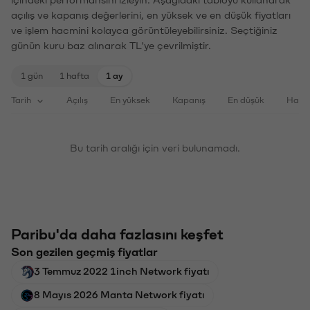
açılış ve kapanış değerlerini, en yüksek ve en düşük fiyatları
ve işlem hacmini kolayca görüntüleyebilirsiniz. Seçtiğiniz
günün kuru baz alınarak TL'ye çevrilmiştir.
1 gün
1 hafta
1 ay
Tarih
Açılış
En yüksek
Kapanış
En düşük
Haci
Bu tarih aralığı için veri bulunamadı.
Paribu'da daha fazlasını keşfet
Son gezilen geçmiş fiyatlar
3 Temmuz 2022 1inch Network fiyatı
8 Mayıs 2026 Manta Network fiyatı