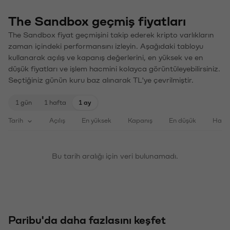
The Sandbox geçmiş fiyatları
The Sandbox fiyat geçmişini takip ederek kripto varlıkların
zaman içindeki performansını izleyin. Aşağıdaki tabloyu
kullanarak açılış ve kapanış değerlerini, en yüksek ve en
düşük fiyatları ve işlem hacmini kolayca görüntüleyebilirsiniz.
Seçtiğiniz günün kuru baz alınarak TL'ye çevrilmiştir.
1 gün
1 hafta
1 ay
Tarih
Açılış
En yüksek
Kapanış
En düşük
Haci
Bu tarih aralığı için veri bulunamadı.
Paribu'da daha fazlasını keşfet