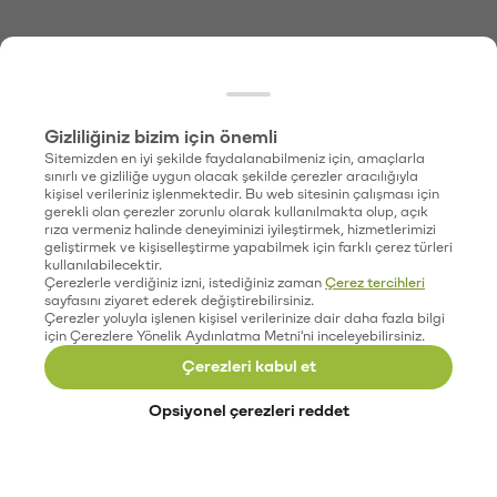
Gizliliğiniz bizim için önemli
Sitemizden en iyi şekilde faydalanabilmeniz için, amaçlarla
sınırlı ve gizliliğe uygun olacak şekilde çerezler aracılığıyla
kişisel verileriniz işlenmektedir. Bu web sitesinin çalışması için
gerekli olan çerezler zorunlu olarak kullanılmakta olup, açık
rıza vermeniz halinde deneyiminizi iyileştirmek, hizmetlerimizi
geliştirmek ve kişiselleştirme yapabilmek için farklı çerez türleri
kullanılabilecektir.
Çerezlerle verdiğiniz izni, istediğiniz zaman
Çerez tercihleri
sayfasını ziyaret ederek değiştirebilirsiniz.
Çerezler yoluyla işlenen kişisel verilerinize dair daha fazla bilgi
için Çerezlere Yönelik Aydınlatma Metni'ni inceleyebilirsiniz.
Çerezleri kabul et
Opsiyonel çerezleri reddet