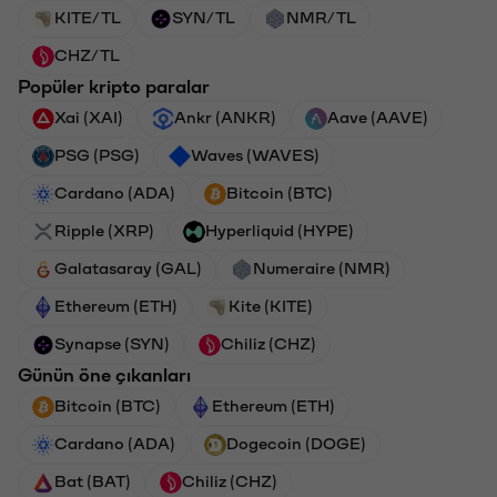
KITE/TL
SYN/TL
NMR/TL
CHZ/TL
Popüler kripto paralar
Xai (XAI)
Ankr (ANKR)
Aave (AAVE)
PSG (PSG)
Waves (WAVES)
Cardano (ADA)
Bitcoin (BTC)
Ripple (XRP)
Hyperliquid (HYPE)
Galatasaray (GAL)
Numeraire (NMR)
Ethereum (ETH)
Kite (KITE)
Synapse (SYN)
Chiliz (CHZ)
Günün öne çıkanları
Bitcoin (BTC)
Ethereum (ETH)
Cardano (ADA)
Dogecoin (DOGE)
Bat (BAT)
Chiliz (CHZ)