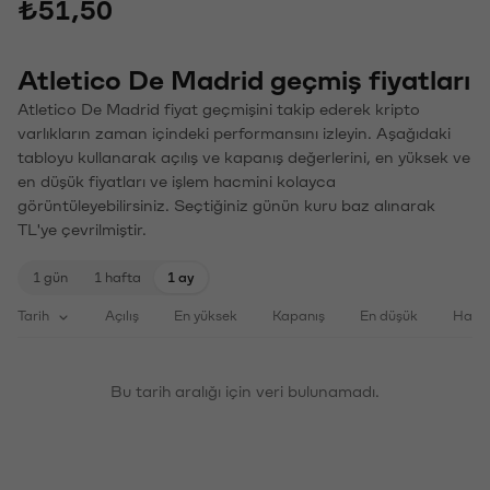
₺51,50
Atletico De Madrid geçmiş fiyatları
Atletico De Madrid fiyat geçmişini takip ederek kripto
varlıkların zaman içindeki performansını izleyin. Aşağıdaki
tabloyu kullanarak açılış ve kapanış değerlerini, en yüksek ve
en düşük fiyatları ve işlem hacmini kolayca
görüntüleyebilirsiniz. Seçtiğiniz günün kuru baz alınarak
TL'ye çevrilmiştir.
1 gün
1 hafta
1 ay
Tarih
Açılış
En yüksek
Kapanış
En düşük
Haci
Bu tarih aralığı için veri bulunamadı.