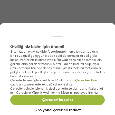
Gizliliğiniz bizim için önemli
Sitemizden en iyi şekilde faydalanabilmeniz için, amaçlarla
sınırlı ve gizliliğe uygun olacak şekilde çerezler aracılığıyla
kişisel verileriniz işlenmektedir. Bu web sitesinin çalışması için
gerekli olan çerezler zorunlu olarak kullanılmakta olup, açık
rıza vermeniz halinde deneyiminizi iyileştirmek, hizmetlerimizi
geliştirmek ve kişiselleştirme yapabilmek için farklı çerez türleri
kullanılabilecektir.
Çerezlerle verdiğiniz izni, istediğiniz zaman
Çerez tercihleri
sayfasını ziyaret ederek değiştirebilirsiniz.
Çerezler yoluyla işlenen kişisel verilerinize dair daha fazla bilgi
için Çerezlere Yönelik Aydınlatma Metni'ni inceleyebilirsiniz.
Çerezleri kabul et
Opsiyonel çerezleri reddet