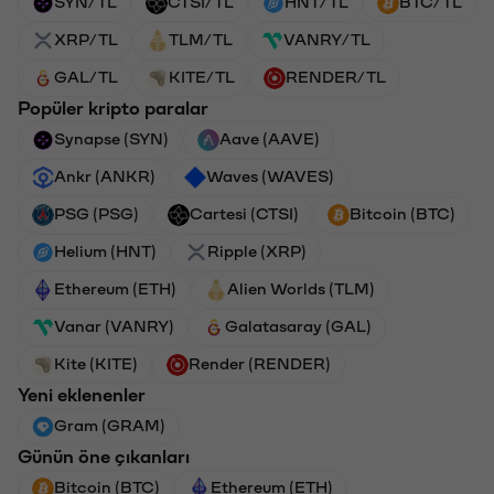
SYN/TL
CTSI/TL
HNT/TL
BTC/TL
XRP/TL
TLM/TL
VANRY/TL
GAL/TL
KITE/TL
RENDER/TL
Popüler kripto paralar
Synapse (SYN)
Aave (AAVE)
Ankr (ANKR)
Waves (WAVES)
PSG (PSG)
Cartesi (CTSI)
Bitcoin (BTC)
Helium (HNT)
Ripple (XRP)
Ethereum (ETH)
Alien Worlds (TLM)
Vanar (VANRY)
Galatasaray (GAL)
Kite (KITE)
Render (RENDER)
Yeni eklenenler
Gram (GRAM)
Günün öne çıkanları
Bitcoin (BTC)
Ethereum (ETH)