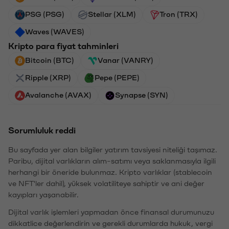
PSG (PSG)
Stellar (XLM)
Tron (TRX)
Waves (WAVES)
Kripto para fiyat tahminleri
Bitcoin (BTC)
Vanar (VANRY)
Ripple (XRP)
Pepe (PEPE)
Avalanche (AVAX)
Synapse (SYN)
Sorumluluk reddi
Bu sayfada yer alan bilgiler yatırım tavsiyesi niteliği taşımaz.
Paribu, dijital varlıkların alım-satımı veya saklanmasıyla ilgili
herhangi bir öneride bulunmaz. Kripto varlıklar (stablecoin
ve NFT'ler dahil), yüksek volatiliteye sahiptir ve ani değer
kayıpları yaşanabilir.
Dijital varlık işlemleri yapmadan önce finansal durumunuzu
dikkatlice değerlendirin ve gerekli durumlarda hukuk, vergi