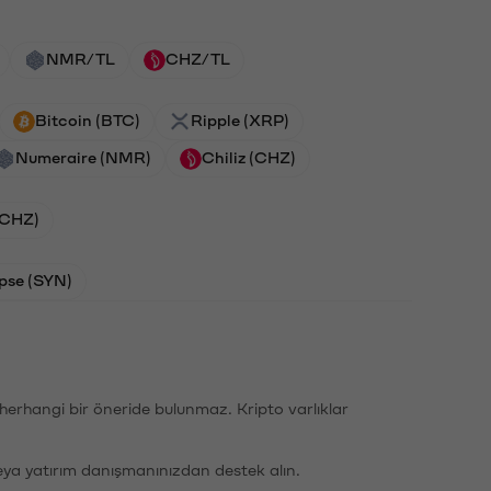
NMR/TL
CHZ/TL
Bitcoin (BTC)
Ripple (XRP)
Numeraire (NMR)
Chiliz (CHZ)
 (CHZ)
pse (SYN)
li herhangi bir öneride bulunmaz. Kripto varlıklar
eya yatırım danışmanınızdan destek alın.