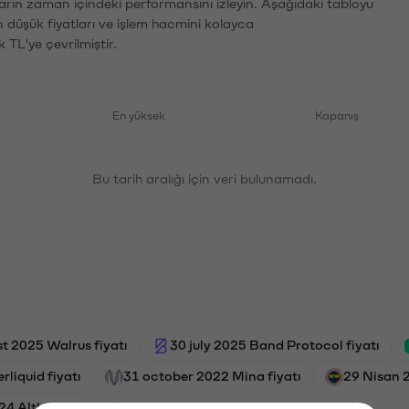
arın zaman içindeki performansını izleyin. Aşağıdaki tabloyu
n düşük fiyatları ve işlem hacmini kolayca
 TL'ye çevrilmiştir.
En yüksek
Kapanış
Bu tarih aralığı için veri bulunamadı.
t 2025 Walrus fiyatı
30 july 2025 Band Protocol fiyatı
liquid fiyatı
31 october 2022 Mina fiyatı
29 Nisan 
4 Altlayer fiyatı