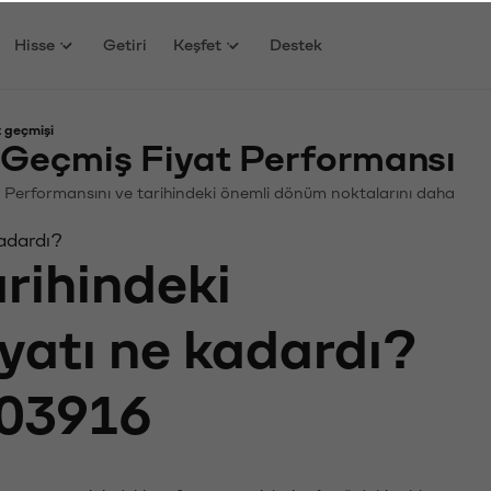
Hisse
Getiri
Keşfet
Destek
 geçmişi
Geçmiş Fiyat Performansı
in. Performansını ve tarihindeki önemli dönüm noktalarını daha
kadardı?
arihindeki
iyatı ne kadardı?
03916