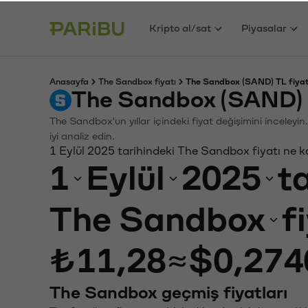
Kripto al/sat
Piyasalar
Anasayfa
The Sandbox fiyatı
The Sandbox (SAND) TL fiyat
The Sandbox (SAND) 
The Sandbox'un yıllar içindeki fiyat değişimini inceley
iyi analiz edin.
1 Eylül 2025 tarihindeki The Sandbox fiyatı ne 
1
Eylül
2025
t
The Sandbox
f
₺11,28
≈
$0,274
The Sandbox geçmiş fiyatları