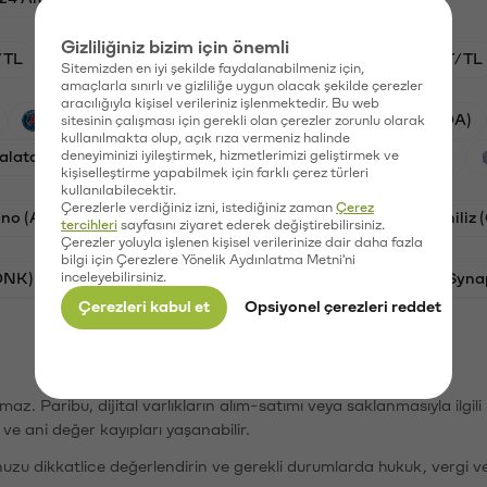
Gizliliğiniz bizim için önemli
/TL
HYPE/TL
GAL/TL
BTC/TL
OXT/TL
Sitemizden en iyi şekilde faydalanabilmeniz için,
amaçlarla sınırlı ve gizliliğe uygun olacak şekilde çerezler
aracılığıyla kişisel verileriniz işlenmektedir. Bu web
PSG (PSG)
Waves (WAVES)
Cardano (ADA)
sitesinin çalışması için gerekli olan çerezler zorunlu olarak
kullanılmakta olup, açık rıza vermeniz halinde
alatasaray (GAL)
deneyiminizi iyileştirmek, hizmetlerimizi geliştirmek ve
Ethereum (ETH)
Orchid (OXT)
kişiselleştirme yapabilmek için farklı çerez türleri
kullanılabilecektir.
Çerezlerle verdiğiniz izni, istediğiniz zaman
Çerez
no (ADA)
Dogecoin (DOGE)
Bat (BAT)
Chiliz
tercihleri
sayfasını ziyaret ederek değiştirebilirsiniz.
Çerezler yoluyla işlenen kişisel verilerinize dair daha fazla
bilgi için Çerezlere Yönelik Aydınlatma Metni'ni
ONK)
inceleyebilirsiniz.
Ethereum (ETH)
Avalanche (AVAX)
Syna
Çerezleri kabul et
Opsiyonel çerezleri reddet
şımaz. Paribu, dijital varlıkların alım-satımı veya saklanmasıyla ilgi
r ve ani değer kayıpları yaşanabilir.
nuzu dikkatlice değerlendirin ve gerekli durumlarda hukuk, vergi v