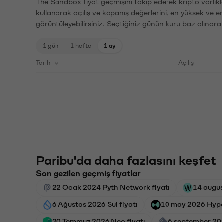
The Sandbox fiyat geçmişini takip ederek kripto varlıkl
kullanarak açılış ve kapanış değerlerini, en yüksek ve e
görüntüleyebilirsiniz. Seçtiğiniz günün kuru baz alınarak
1 gün
1 hafta
1 ay
Tarih
Açılış
Paribu'da daha fazlasını keşfet
Son gezilen geçmiş fiyatlar
22 Ocak 2024 Pyth Network fiyatı
14 augus
6 Ağustos 2026 Sui fiyatı
10 may 2026 Hyper
20 Temmuz 2026 Neo fiyatı
6 september 202