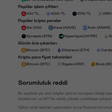
Popüler işlem çiftleri
XAI/TL
ADA/TL
SYN/TL
XRP
Popüler kripto paralar
Xai (XAI)
Aave (AAVE)
Ankr (ANKR)
Synapse (SYN)
Hyperliquid (HYPE)
G
Günün öne çıkanları
Bitcoin (BTC)
Ethereum (ETH)
Carda
Kripto para fiyat tahminleri
Bitcoin (BTC)
Ripple (XRP)
Bonk (B
Sorumluluk reddi
Bu sayfada yer alan bilgiler yatırım tavsiyesi niteliği ta
(stablecoin ve NFT'ler dahil), yüksek volatiliteye sahipti
Dijital varlık işlemleri yapmadan önce finansal durumu