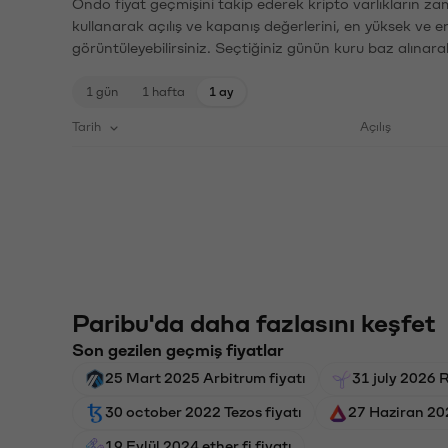
Ondo fiyat geçmişini takip ederek kripto varlıkların za
kullanarak açılış ve kapanış değerlerini, en yüksek ve e
görüntüleyebilirsiniz. Seçtiğiniz günün kuru baz alınarak
1 gün
1 hafta
1 ay
Tarih
Açılış
Paribu'da daha fazlasını keşfet
Son gezilen geçmiş fiyatlar
25 Mart 2025 Arbitrum fiyatı
31 july 2026 R
30 october 2022 Tezos fiyatı
27 Haziran 202
19 Eylül 2024 ether.fi fiyatı