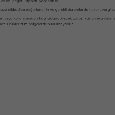
r ve ani değer kayıpları yaşanabilir.
nuzu dikkatlice değerlendirin ve gerekli durumlarda hukuk, vergi v
den veya kullanımından kaynaklanabilecek zarar, kayıp veya diğer 
Bazı ürünler tüm bölgelerde sunulmayabilir.