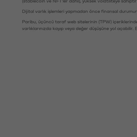
(stablecoin ve NFT'ler dahil), yüksek volatiliteye sahipti
Dijital varlık işlemleri yapmadan önce finansal durumu
Paribu, üçüncü taraf web sitelerinin (TPW) içeriklerin
varlıklarınızda kayıp veya değer düşüşüne yol açabilir. 