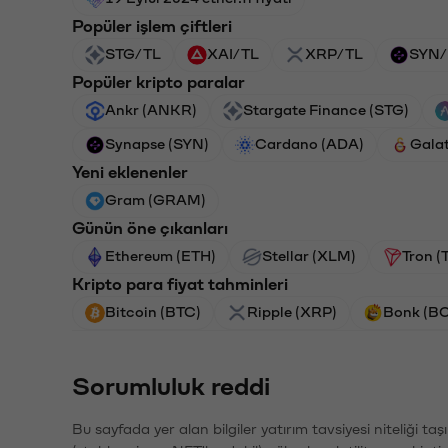
Popüler işlem çiftleri
STG/TL
XAI/TL
XRP/TL
SYN/
Popüler kripto paralar
Ankr (ANKR)
Stargate Finance (STG)
Synapse (SYN)
Cardano (ADA)
Gala
Yeni eklenenler
Gram (GRAM)
Günün öne çıkanları
Ethereum (ETH)
Stellar (XLM)
Tron (
Kripto para fiyat tahminleri
Bitcoin (BTC)
Ripple (XRP)
Bonk (B
Sorumluluk reddi
Bu sayfada yer alan bilgiler yatırım tavsiyesi niteliği ta