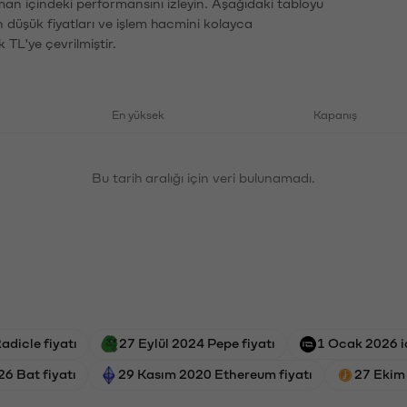
man içindeki performansını izleyin. Aşağıdaki tabloyu
n düşük fiyatları ve işlem hacmini kolayca
 TL'ye çevrilmiştir.
En yüksek
Kapanış
Bu tarih aralığı için veri bulunamadı.
adicle fiyatı
27 Eylül 2024 Pepe fiyatı
1 Ocak 2026 io
6 Bat fiyatı
29 Kasım 2020 Ethereum fiyatı
27 Ekim