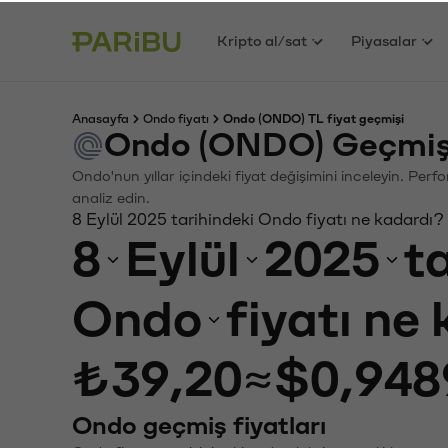
Kripto al/sat
Piyasalar
Anasayfa
Ondo fiyatı
Ondo (ONDO) TL fiyat geçmişi
Ondo (ONDO) Geçmiş 
Ondo'nun yıllar içindeki fiyat değişimini inceleyin. Per
analiz edin.
8 Eylül 2025 tarihindeki Ondo fiyatı ne kadardı?
8
Eylül
2025
t
Ondo
fiyatı ne
₺39,20
≈
$0,948
Ondo geçmiş fiyatları