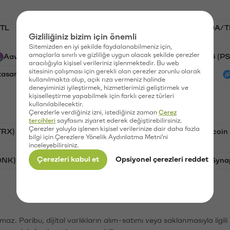
TL
BTC/TL
GAL/TL
VANRY/TL
ADA/T
Gizliliğiniz bizim için önemli
Sitemizden en iyi şekilde faydalanabilmeniz için,
amaçlarla sınırlı ve gizliliğe uygun olacak şekilde çerezler
Aave (AAVE)
Xai (XAI)
Ripple (XRP)
PSG (PS
aracılığıyla kişisel verileriniz işlenmektedir. Bu web
sitesinin çalışması için gerekli olan çerezler zorunlu olarak
tasaray (GAL)
Vanar (VANRY)
Ethereum (ETH)
kullanılmakta olup, açık rıza vermeniz halinde
deneyiminizi iyileştirmek, hizmetlerimizi geliştirmek ve
kişiselleştirme yapabilmek için farklı çerez türleri
kullanılabilecektir.
Çerezlerle verdiğiniz izni, istediğiniz zaman
Çerez
tercihleri
sayfasını ziyaret ederek değiştirebilirsiniz.
Çerezler yoluyla işlenen kişisel verilerinize dair daha fazla
TRX)
Bitcoin (BTC)
Ravencoin (RVN)
Litecoin
bilgi için Çerezlere Yönelik Aydınlatma Metni'ni
inceleyebilirsiniz.
Çerezleri kabul et
Opsiyonel çerezleri reddet
ONK)
Ethereum (ETH)
Avalanche (AVAX)
Syna
şımaz. Paribu, dijital varlıkların alım-satımı veya saklanmasıyla ilgi