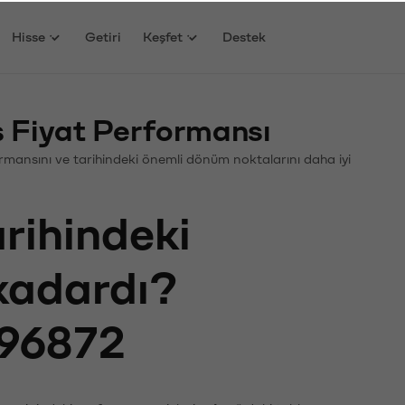
Hisse
Getiri
Keşfet
Destek
Fiyat Performansı
formansını ve tarihindeki önemli dönüm noktalarını daha iyi
arihindeki
 kadardı?
96872