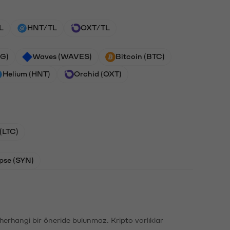
L
HNT/TL
OXT/TL
G)
Waves (WAVES)
Bitcoin (BTC)
Helium (HNT)
Orchid (OXT)
 (LTC)
pse (SYN)
li herhangi bir öneride bulunmaz. Kripto varlıklar