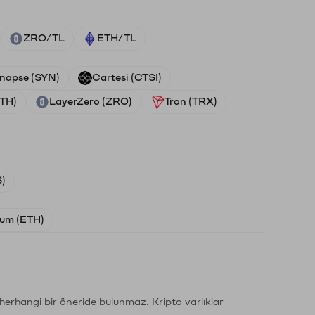
ZRO/TL
ETH/TL
napse (SYN)
Cartesi (CTSI)
ETH)
LayerZero (ZRO)
Tron (TRX)
)
um (ETH)
li herhangi bir öneride bulunmaz. Kripto varlıklar