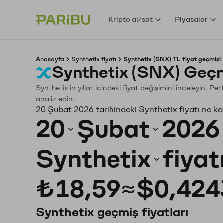
Kripto al/sat
Piyasalar
Anasayfa
Synthetix fiyatı
Synthetix (SNX) TL fiyat geçmişi
Synthetix (SNX) Geçm
Synthetix'in yıllar içindeki fiyat değişimini inceleyin. 
analiz edin.
20 Şubat 2026 tarihindeki Synthetix fiyatı ne k
20
Şubat
2026
Synthetix
fiyat
₺18,59
≈
$0,424
Synthetix geçmiş fiyatları