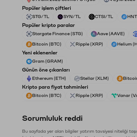
Popüler işlem çiftleri
STG/TL
SYN/TL
CTSI/TL
HNT
Popüler kripto paralar
Stargate Finance (STG)
Aave (AAVE)
Bitcoin (BTC)
Ripple (XRP)
Helium (
Yeni eklenenler
Gram (GRAM)
Günün öne çıkanları
Ethereum (ETH)
Stellar (XLM)
Bitcoi
Kripto para fiyat tahminleri
Bitcoin (BTC)
Ripple (XRP)
Vanar (
Sorumluluk reddi
Bu sayfada yer alan bilgiler yatırım tavsiyesi niteliği ta