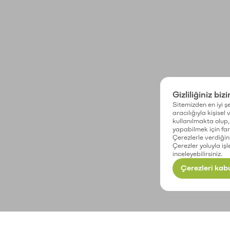
Gizliliğiniz biz
Sitemizden en iyi şe
aracılığıyla kişisel
kullanılmakta olup, 
yapabilmek için fark
Çerezlerle verdiğin
Çerezler yoluyla işl
inceleyebilirsiniz.
Çerezleri kabu