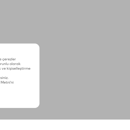
e çerezler
zorunlu olarak
 ve kişiselleştirme
siniz.
 Metni'ni