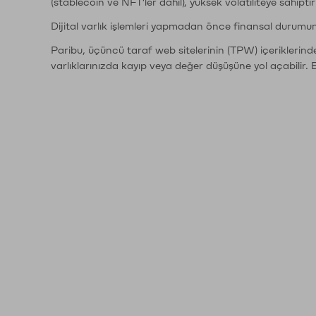
(stablecoin ve NFT'ler dahil), yüksek volatiliteye sahipti
Dijital varlık işlemleri yapmadan önce finansal durumu
Paribu, üçüncü taraf web sitelerinin (TPW) içeriklerin
varlıklarınızda kayıp veya değer düşüşüne yol açabilir. 