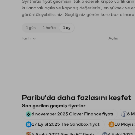
Synthetix fiyat geçmişini takip ederek kripto varlıkları
kullanarak açılış ve kapanış değerlerini, en yüksek ve e
görüntüleyebilirsiniz. Seçtiğiniz günün kuru baz alınarak
1 gün
1 hafta
1 ay
Tarih
Açılış
Paribu'da daha fazlasını keşfet
Son gezilen geçmiş fiyatlar
6 november 2023 Clover Finance fiyatı
6 M
17 Eylül 2025 The Sandbox fiyatı
18 Mayıs 
6 Aralık 2023 Sevilla FC fiyatı
4 Eylül 2025