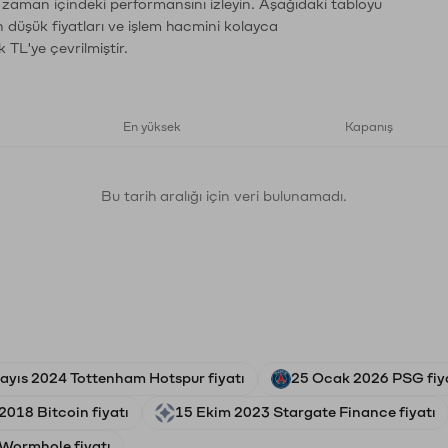
n zaman içindeki performansını izleyin. Aşağıdaki tabloyu
n düşük fiyatları ve işlem hacmini kolayca
 TL'ye çevrilmiştir.
En yüksek
Kapanış
Bu tarih aralığı için veri bulunamadı.
ayıs 2024 Tottenham Hotspur fiyatı
25 Ocak 2026 PSG fiy
2018 Bitcoin fiyatı
15 Ekim 2023 Stargate Finance fiyatı
 Wormhole fiyatı