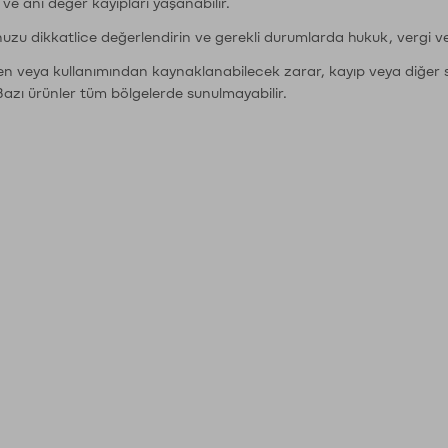
r ve ani değer kayıpları yaşanabilir.
nuzu dikkatlice değerlendirin ve gerekli durumlarda hukuk, vergi v
den veya kullanımından kaynaklanabilecek zarar, kayıp veya diğer 
Bazı ürünler tüm bölgelerde sunulmayabilir.