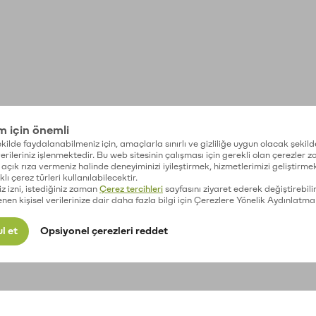
im için önemli
kilde faydalanabilmeniz için, amaçlarla sınırlı ve gizliliğe uygun olacak şekild
 verileriniz işlenmektedir. Bu web sitesinin çalışması için gerekli olan çerezler 
açık rıza vermeniz halinde deneyiminizi iyileştirmek, hizmetlerimizi geliştirmek
lı çerez türleri kullanılabilecektir.
iz izni, istediğiniz zaman
Çerez tercihleri
sayfasını ziyaret ederek değiştirebilir
enen kişisel verilerinize dair daha fazla bilgi için Çerezlere Yönelik Aydınlatma
l et
Opsiyonel çerezleri reddet