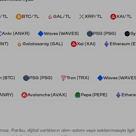
/TL
BTC/TL
GAL/TL
XRP/TL
XAI/TL
Ankr (ANKR)
Waves (WAVES)
PSG (PSG)
Sy
HNT)
Galatasaray (GAL)
Xai (XAI)
Ethereum (
n (BTC)
PSG (PSG)
Tron (TRX)
Waves (WAVES
VANRY)
Avalanche (AVAX)
Pepe (PEPE)
Ethere
şımaz. Paribu, dijital varlıkların alım-satımı veya saklanmasıyla ilgi