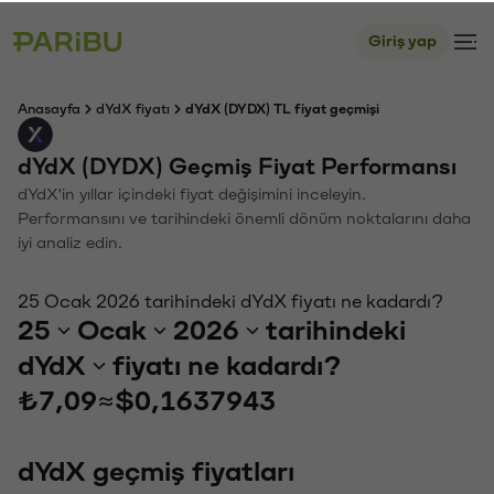
Giriş yap
Anasayfa
dYdX fiyatı
dYdX (DYDX) TL fiyat geçmişi
dYdX (DYDX) Geçmiş Fiyat Performansı
dYdX'in yıllar içindeki fiyat değişimini inceleyin.
Performansını ve tarihindeki önemli dönüm noktalarını daha
iyi analiz edin.
25 Ocak 2026 tarihindeki dYdX fiyatı ne kadardı?
25
Ocak
2026
tarihindeki
dYdX
fiyatı ne kadardı?
₺7,09
≈
$0,1637943
dYdX geçmiş fiyatları