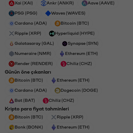
Xai (XAI)
Ankr (ANKR)
Aave (AAVE)
PSG (PSG)
Waves (WAVES)
Cardano (ADA)
Bitcoin (BTC)
Ripple (XRP)
Hyperliquid (HYPE)
Galatasaray (GAL)
Synapse (SYN)
Numeraire (NMR)
Ethereum (ETH)
Render (RENDER)
Chiliz (CHZ)
Günün öne çıkanları
Bitcoin (BTC)
Ethereum (ETH)
Cardano (ADA)
Dogecoin (DOGE)
Bat (BAT)
Chiliz (CHZ)
Kripto para fiyat tahminleri
Bitcoin (BTC)
Ripple (XRP)
Bonk (BONK)
Ethereum (ETH)