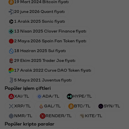
19 Mart 2024 Bitcoin fiyatı
20 june 2026 Quant fiyatı
1 Aralık 2025 Sonic fiyatı
13 Nisan 2025 Clover Finance fiyatı
2 Mayıs 2026 Spain Fan Token fiyatı
18 Haziran 2025 Sui fiyatı
29 Ekim 2025 Trader Joe fiyatı
17 Aralık 2022 Curve DAO Token fiyatı
5 Mayıs 2021 Juventus fiyatı
Popüler işlem çiftleri
XAI/TL
ADA/TL
HYPE/TL
XRP/TL
GAL/TL
BTC/TL
SYN/TL
NMR/TL
RENDER/TL
KITE/TL
Popüler kripto paralar