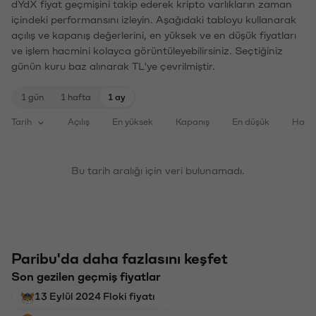
dYdX fiyat geçmişini takip ederek kripto varlıkların zaman
içindeki performansını izleyin. Aşağıdaki tabloyu kullanarak
açılış ve kapanış değerlerini, en yüksek ve en düşük fiyatları
ve işlem hacmini kolayca görüntüleyebilirsiniz. Seçtiğiniz
günün kuru baz alınarak TL'ye çevrilmiştir.
1 gün
1 hafta
1 ay
Tarih
Açılış
En yüksek
Kapanış
En düşük
Haci
Bu tarih aralığı için veri bulunamadı.
Paribu'da daha fazlasını keşfet
Son gezilen geçmiş fiyatlar
13 Eylül 2024 Floki fiyatı