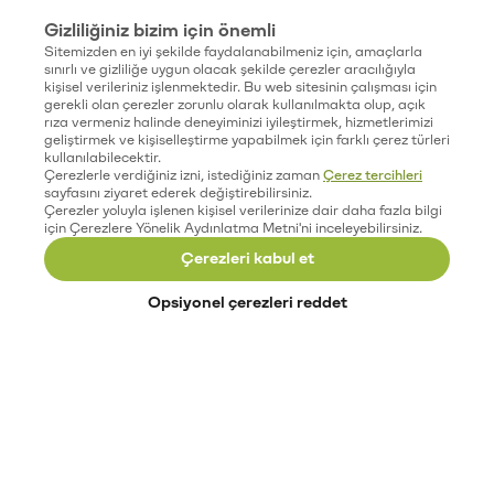
Gizliliğiniz bizim için önemli
Sitemizden en iyi şekilde faydalanabilmeniz için, amaçlarla
sınırlı ve gizliliğe uygun olacak şekilde çerezler aracılığıyla
kişisel verileriniz işlenmektedir. Bu web sitesinin çalışması için
gerekli olan çerezler zorunlu olarak kullanılmakta olup, açık
rıza vermeniz halinde deneyiminizi iyileştirmek, hizmetlerimizi
geliştirmek ve kişiselleştirme yapabilmek için farklı çerez türleri
kullanılabilecektir.
Çerezlerle verdiğiniz izni, istediğiniz zaman
Çerez tercihleri
sayfasını ziyaret ederek değiştirebilirsiniz.
Çerezler yoluyla işlenen kişisel verilerinize dair daha fazla bilgi
için Çerezlere Yönelik Aydınlatma Metni'ni inceleyebilirsiniz.
Çerezleri kabul et
Opsiyonel çerezleri reddet
Paribu’yu keşfet
Eğitimler