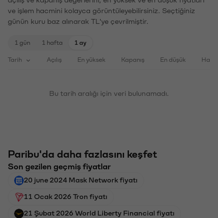
ve işlem hacmini kolayca görüntüleyebilirsiniz. Seçtiğiniz
günün kuru baz alınarak TL'ye çevrilmiştir.
1 gün
1 hafta
1 ay
Tarih
Açılış
En yüksek
Kapanış
En düşük
Haci
Bu tarih aralığı için veri bulunamadı.
Paribu'da daha fazlasını keşfet
Son gezilen geçmiş fiyatlar
20 june 2024 Mask Network fiyatı
11 Ocak 2026 Tron fiyatı
21 Şubat 2026 World Liberty Financial fiyatı