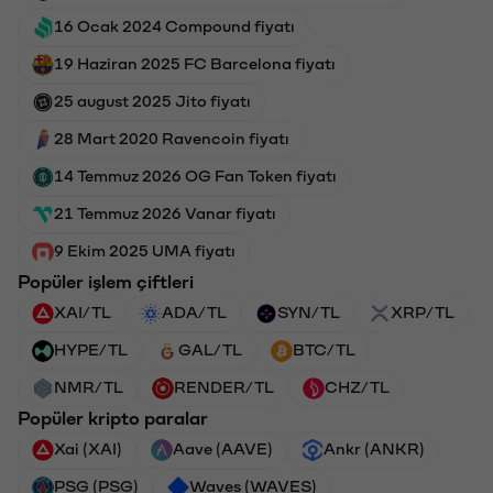
16 Ocak 2024 Compound fiyatı
19 Haziran 2025 FC Barcelona fiyatı
25 august 2025 Jito fiyatı
28 Mart 2020 Ravencoin fiyatı
14 Temmuz 2026 OG Fan Token fiyatı
21 Temmuz 2026 Vanar fiyatı
9 Ekim 2025 UMA fiyatı
Popüler işlem çiftleri
XAI/TL
ADA/TL
SYN/TL
XRP/TL
HYPE/TL
GAL/TL
BTC/TL
NMR/TL
RENDER/TL
CHZ/TL
Popüler kripto paralar
Xai (XAI)
Aave (AAVE)
Ankr (ANKR)
PSG (PSG)
Waves (WAVES)