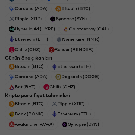
Cardano (ADA)
Bitcoin (BTC)
Ripple (XRP)
Synapse (SYN)
Hyperliquid (HYPE)
Galatasaray (GAL)
Ethereum (ETH)
Numeraire (NMR)
Chiliz (CHZ)
Render (RENDER)
Günün öne çıkanları
Bitcoin (BTC)
Ethereum (ETH)
Cardano (ADA)
Dogecoin (DOGE)
Bat (BAT)
Chiliz (CHZ)
Kripto para fiyat tahminleri
Bitcoin (BTC)
Ripple (XRP)
Bonk (BONK)
Ethereum (ETH)
Avalanche (AVAX)
Synapse (SYN)