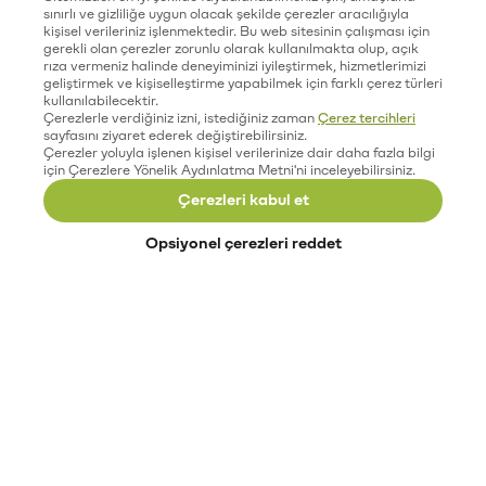
sınırlı ve gizliliğe uygun olacak şekilde çerezler aracılığıyla
kişisel verileriniz işlenmektedir. Bu web sitesinin çalışması için
gerekli olan çerezler zorunlu olarak kullanılmakta olup, açık
rıza vermeniz halinde deneyiminizi iyileştirmek, hizmetlerimizi
geliştirmek ve kişiselleştirme yapabilmek için farklı çerez türleri
kullanılabilecektir.
Çerezlerle verdiğiniz izni, istediğiniz zaman
Çerez tercihleri
sayfasını ziyaret ederek değiştirebilirsiniz.
Çerezler yoluyla işlenen kişisel verilerinize dair daha fazla bilgi
için Çerezlere Yönelik Aydınlatma Metni'ni inceleyebilirsiniz.
Çerezleri kabul et
Opsiyonel çerezleri reddet
Paribu’yu keşfet
Eğitimler
Etkinlikler
Açık pozisyonlar
Paribu sistem durumu