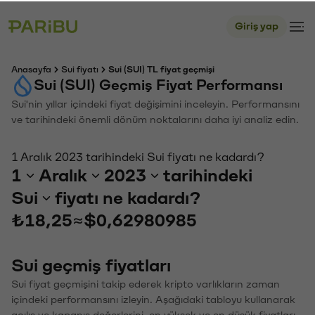
Giriş yap
Anasayfa
Sui fiyatı
Sui (SUI) TL fiyat geçmişi
Sui (SUI) Geçmiş Fiyat Performansı
Sui'nin yıllar içindeki fiyat değişimini inceleyin. Performansını
ve tarihindeki önemli dönüm noktalarını daha iyi analiz edin.
1 Aralık 2023 tarihindeki Sui fiyatı ne kadardı?
1
Aralık
2023
tarihindeki
Sui
fiyatı ne kadardı?
₺18,25
≈
$0,62980985
Sui geçmiş fiyatları
Sui fiyat geçmişini takip ederek kripto varlıkların zaman
içindeki performansını izleyin. Aşağıdaki tabloyu kullanarak
açılış ve kapanış değerlerini, en yüksek ve en düşük fiyatları