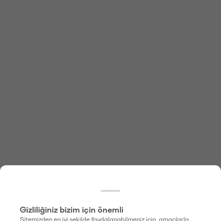
Gizliliğiniz bizim için önemli
Sitemizden en iyi şekilde faydalanabilmeniz için, amaçlarla