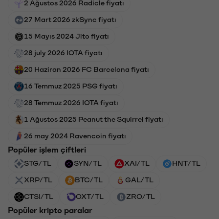
2 Ağustos 2026 Radicle fiyatı
27 Mart 2026 zkSync fiyatı
15 Mayıs 2024 Jito fiyatı
28 july 2026 IOTA fiyatı
20 Haziran 2026 FC Barcelona fiyatı
16 Temmuz 2025 PSG fiyatı
28 Temmuz 2026 IOTA fiyatı
1 Ağustos 2025 Peanut the Squirrel fiyatı
26 may 2024 Ravencoin fiyatı
Popüler işlem çiftleri
STG/TL
SYN/TL
XAI/TL
HNT/TL
XRP/TL
BTC/TL
GAL/TL
CTSI/TL
OXT/TL
ZRO/TL
Popüler kripto paralar