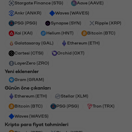
Stargate Finance (STG)
Aave (AAVE)
Ankr (ANKR)
Waves (WAVES)
PSG (PSG)
Synapse (SYN)
Ripple (XRP)
Xai (XAI)
Helium (HNT)
Bitcoin (BTC)
Galatasaray (GAL)
Ethereum (ETH)
Cartesi (CTSI)
Orchid (OXT)
LayerZero (ZRO)
Yeni eklenenler
Gram (GRAM)
Günün öne çıkanları
Ethereum (ETH)
Stellar (XLM)
Bitcoin (BTC)
PSG (PSG)
Tron (TRX)
Waves (WAVES)
Kripto para fiyat tahminleri