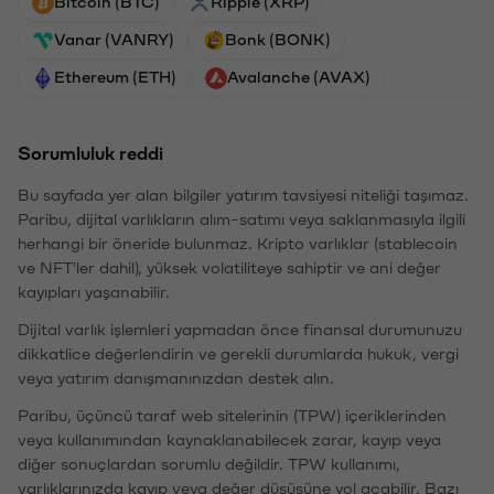
Bitcoin (BTC)
Ripple (XRP)
Vanar (VANRY)
Bonk (BONK)
Ethereum (ETH)
Avalanche (AVAX)
Sorumluluk reddi
Bu sayfada yer alan bilgiler yatırım tavsiyesi niteliği taşımaz.
Paribu, dijital varlıkların alım-satımı veya saklanmasıyla ilgili
herhangi bir öneride bulunmaz. Kripto varlıklar (stablecoin
ve NFT'ler dahil), yüksek volatiliteye sahiptir ve ani değer
kayıpları yaşanabilir.
Dijital varlık işlemleri yapmadan önce finansal durumunuzu
dikkatlice değerlendirin ve gerekli durumlarda hukuk, vergi
veya yatırım danışmanınızdan destek alın.
Paribu, üçüncü taraf web sitelerinin (TPW) içeriklerinden
veya kullanımından kaynaklanabilecek zarar, kayıp veya
diğer sonuçlardan sorumlu değildir. TPW kullanımı,
varlıklarınızda kayıp veya değer düşüşüne yol açabilir. Bazı