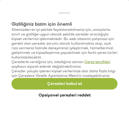
Gizliliğiniz bizim için önemli
Sitemizden en iyi şekilde faydalanabilmeniz için, amaçlarla
sınırlı ve gizliliğe uygun olacak şekilde çerezler aracılığıyla
kişisel verileriniz işlenmektedir. Bu web sitesinin çalışması için
gerekli olan çerezler zorunlu olarak kullanılmakta olup, açık
rıza vermeniz halinde deneyiminizi iyileştirmek, hizmetlerimizi
geliştirmek ve kişiselleştirme yapabilmek için farklı çerez türleri
kullanılabilecektir.
Çerezlerle verdiğiniz izni, istediğiniz zaman
Çerez tercihleri
sayfasını ziyaret ederek değiştirebilirsiniz.
Çerezler yoluyla işlenen kişisel verilerinize dair daha fazla bilgi
için Çerezlere Yönelik Aydınlatma Metni'ni inceleyebilirsiniz.
Çerezleri kabul et
Opsiyonel çerezleri reddet