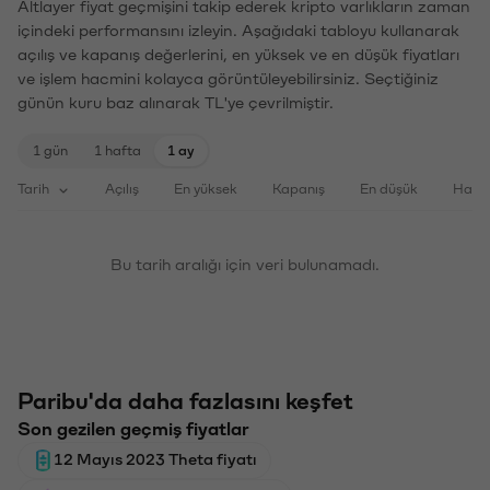
Altlayer fiyat geçmişini takip ederek kripto varlıkların zaman
içindeki performansını izleyin. Aşağıdaki tabloyu kullanarak
açılış ve kapanış değerlerini, en yüksek ve en düşük fiyatları
ve işlem hacmini kolayca görüntüleyebilirsiniz. Seçtiğiniz
günün kuru baz alınarak TL'ye çevrilmiştir.
1 gün
1 hafta
1 ay
Tarih
Açılış
En yüksek
Kapanış
En düşük
Haci
Bu tarih aralığı için veri bulunamadı.
Paribu'da daha fazlasını keşfet
Son gezilen geçmiş fiyatlar
12 Mayıs 2023 Theta fiyatı