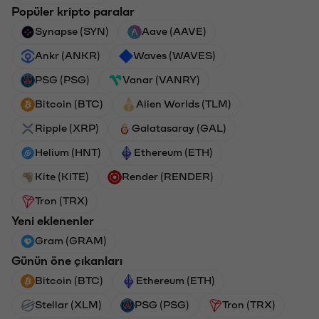
Popüler kripto paralar
Synapse (SYN)
Aave (AAVE)
Ankr (ANKR)
Waves (WAVES)
PSG (PSG)
Vanar (VANRY)
Bitcoin (BTC)
Alien Worlds (TLM)
Ripple (XRP)
Galatasaray (GAL)
Helium (HNT)
Ethereum (ETH)
Kite (KITE)
Render (RENDER)
Tron (TRX)
Yeni eklenenler
Gram (GRAM)
Günün öne çıkanları
Bitcoin (BTC)
Ethereum (ETH)
Stellar (XLM)
PSG (PSG)
Tron (TRX)