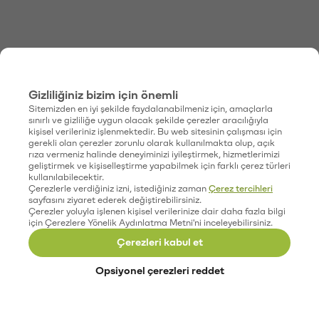
Gizliliğiniz bizim için önemli
Sitemizden en iyi şekilde faydalanabilmeniz için, amaçlarla
sınırlı ve gizliliğe uygun olacak şekilde çerezler aracılığıyla
kişisel verileriniz işlenmektedir. Bu web sitesinin çalışması için
gerekli olan çerezler zorunlu olarak kullanılmakta olup, açık
rıza vermeniz halinde deneyiminizi iyileştirmek, hizmetlerimizi
geliştirmek ve kişiselleştirme yapabilmek için farklı çerez türleri
kullanılabilecektir.
Çerezlerle verdiğiniz izni, istediğiniz zaman
Çerez tercihleri
sayfasını ziyaret ederek değiştirebilirsiniz.
Çerezler yoluyla işlenen kişisel verilerinize dair daha fazla bilgi
için Çerezlere Yönelik Aydınlatma Metni'ni inceleyebilirsiniz.
Çerezleri kabul et
Opsiyonel çerezleri reddet