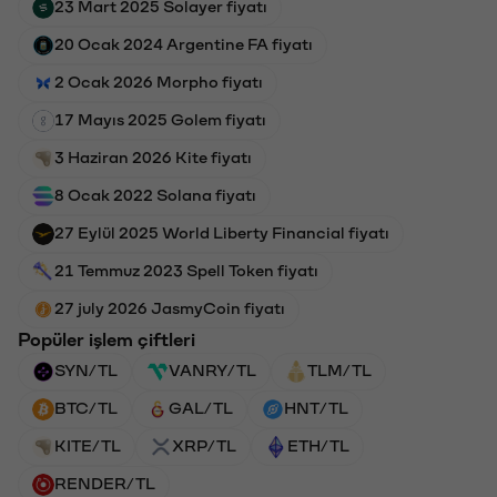
23 Mart 2025 Solayer fiyatı
20 Ocak 2024 Argentine FA fiyatı
2 Ocak 2026 Morpho fiyatı
17 Mayıs 2025 Golem fiyatı
3 Haziran 2026 Kite fiyatı
8 Ocak 2022 Solana fiyatı
27 Eylül 2025 World Liberty Financial fiyatı
21 Temmuz 2023 Spell Token fiyatı
27 july 2026 JasmyCoin fiyatı
Popüler işlem çiftleri
SYN/TL
VANRY/TL
TLM/TL
BTC/TL
GAL/TL
HNT/TL
KITE/TL
XRP/TL
ETH/TL
RENDER/TL