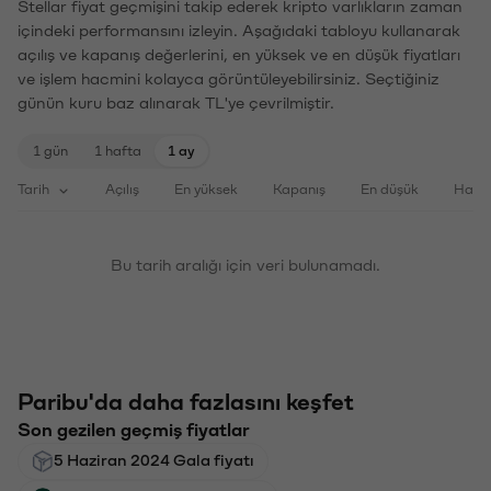
Stellar fiyat geçmişini takip ederek kripto varlıkların zaman
içindeki performansını izleyin. Aşağıdaki tabloyu kullanarak
açılış ve kapanış değerlerini, en yüksek ve en düşük fiyatları
ve işlem hacmini kolayca görüntüleyebilirsiniz. Seçtiğiniz
günün kuru baz alınarak TL'ye çevrilmiştir.
1 gün
1 hafta
1 ay
Tarih
Açılış
En yüksek
Kapanış
En düşük
Haci
Bu tarih aralığı için veri bulunamadı.
Paribu'da daha fazlasını keşfet
Son gezilen geçmiş fiyatlar
5 Haziran 2024 Gala fiyatı