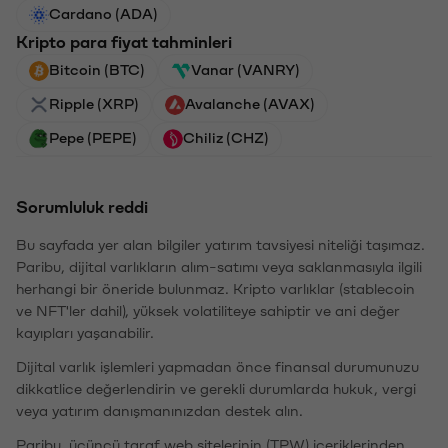
Cardano (ADA)
Kripto para fiyat tahminleri
Bitcoin (BTC)
Vanar (VANRY)
Ripple (XRP)
Avalanche (AVAX)
Pepe (PEPE)
Chiliz (CHZ)
Sorumluluk reddi
Bu sayfada yer alan bilgiler yatırım tavsiyesi niteliği taşımaz.
Paribu, dijital varlıkların alım-satımı veya saklanmasıyla ilgili
herhangi bir öneride bulunmaz. Kripto varlıklar (stablecoin
ve NFT'ler dahil), yüksek volatiliteye sahiptir ve ani değer
kayıpları yaşanabilir.
Dijital varlık işlemleri yapmadan önce finansal durumunuzu
dikkatlice değerlendirin ve gerekli durumlarda hukuk, vergi
veya yatırım danışmanınızdan destek alın.
Paribu, üçüncü taraf web sitelerinin (TPW) içeriklerinden