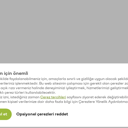
im için önemli
kilde faydalanabilmeniz için, amaçlarla sınırlı ve gizliliğe uygun olacak şekild
 verileriniz işlenmektedir. Bu web sitesinin çalışması için gerekli olan çerezler 
açık rıza vermeniz halinde deneyiminizi iyileştirmek, hizmetlerimizi geliştirmek
lı çerez türleri kullanılabilecektir.
iz izni, istediğiniz zaman
Çerez tercihleri
sayfasını ziyaret ederek değiştirebilir
enen kişisel verilerinize dair daha fazla bilgi için Çerezlere Yönelik Aydınlatma
l et
Opsiyonel çerezleri reddet