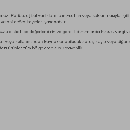
şımaz. Paribu, dijital varlıkların alım-satımı veya saklanmasıyla ilgi
r ve ani değer kayıpları yaşanabilir.
nuzu dikkatlice değerlendirin ve gerekli durumlarda hukuk, vergi v
den veya kullanımından kaynaklanabilecek zarar, kayıp veya diğer 
Bazı ürünler tüm bölgelerde sunulmayabilir.