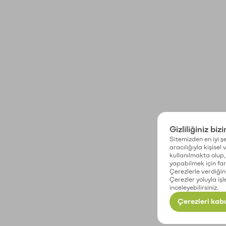
Gizliliğiniz biz
Sitemizden en iyi şe
aracılığıyla kişisel
kullanılmakta olup, 
yapabilmek için fark
Çerezlerle verdiğin
Çerezler yoluyla işl
inceleyebilirsiniz.
Çerezleri kabu