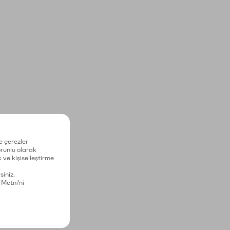
e çerezler
zorunlu olarak
 ve kişiselleştirme
siniz.
 Metni'ni