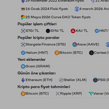
29 november 2022 Ethereum fiyatı
21 Aral
16 Ocak 2024 Floki fiyatı
4 march 2026 Ank
25 Mayıs 2026 Curve DAO Token fiyatı
Popüler işlem çiftleri
STG/TL
SYN/TL
XAI/TL
HNT/
Popüler kripto paralar
Stargate Finance (STG)
Aave (AAVE)
Helium (HNT)
Bitcoin (BTC)
Cartesi 
Yeni eklenenler
Gram (GRAM)
Günün öne çıkanları
Ethereum (ETH)
Stellar (XLM)
PSG (
Kripto para fiyat tahminleri
Bitcoin (BTC)
Ripple (XRP)
Vanar (