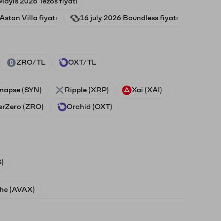
Mayıs 2026 Tezos fiyatı
ston Villa fiyatı
16 july 2026 Boundless fiyatı
ZRO/TL
OXT/TL
napse (SYN)
Ripple (XRP)
Xai (XAI)
erZero (ZRO)
Orchid (OXT)
)
he (AVAX)