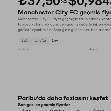
₺37,50
≈
$0,984
Manchester City FC geçmiş fiya
Manchester City FC fiyat geçmişini takip ederek kripto 
tabloyu kullanarak açılış ve kapanış değerlerini, en yük
görüntüleyebilirsiniz. Seçtiğiniz günün kuru baz alınarak
1 gün
1 hafta
1 ay
Tarih
Açılış
Paribu'da daha fazlasını keşfet
Son gezilen geçmiş fiyatlar