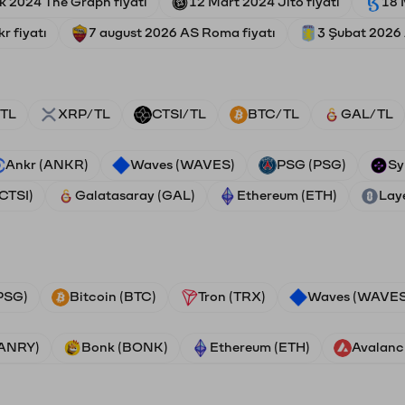
ık 2024 The Graph fiyatı
12 Mart 2024 Jito fiyatı
18 
r fiyatı
7 august 2026 AS Roma fiyatı
3 Şubat 2026 A
TL
XRP/TL
CTSI/TL
BTC/TL
GAL/TL
Ankr (ANKR)
Waves (WAVES)
PSG (PSG)
Sy
(CTSI)
Galatasaray (GAL)
Ethereum (ETH)
Lay
PSG)
Bitcoin (BTC)
Tron (TRX)
Waves (WAVES
VANRY)
Bonk (BONK)
Ethereum (ETH)
Avalanc