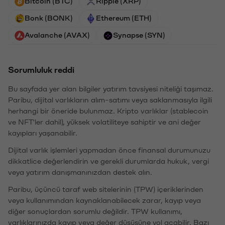
Bitcoin (BTC)
Ripple (XRP)
Bonk (BONK)
Ethereum (ETH)
Avalanche (AVAX)
Synapse (SYN)
Sorumluluk reddi
Bu sayfada yer alan bilgiler yatırım tavsiyesi niteliği taşımaz.
Paribu, dijital varlıkların alım-satımı veya saklanmasıyla ilgili
herhangi bir öneride bulunmaz. Kripto varlıklar (stablecoin
ve NFT'ler dahil), yüksek volatiliteye sahiptir ve ani değer
kayıpları yaşanabilir.
Dijital varlık işlemleri yapmadan önce finansal durumunuzu
dikkatlice değerlendirin ve gerekli durumlarda hukuk, vergi
veya yatırım danışmanınızdan destek alın.
Paribu, üçüncü taraf web sitelerinin (TPW) içeriklerinden
veya kullanımından kaynaklanabilecek zarar, kayıp veya
diğer sonuçlardan sorumlu değildir. TPW kullanımı,
varlıklarınızda kayıp veya değer düşüşüne yol açabilir. Bazı