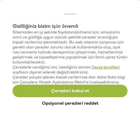
Gizliliğiniz bizim için önemli
Sitemizden en iyi şekilde faydalanabilmeniz için, amaçlarla
sınırlı ve gizliliğe uygun olacak şekilde çerezler aracılığıyla
kişisel verileriniz işlenmektedir. Bu web sitesinin çalışması için
gerekli olan çerezler zorunlu olarak kullanılmakta olup, açık
rıza vermeniz halinde deneyiminizi iyileştirmek, hizmetlerimizi
geliştirmek ve kişiselleştirme yapabilmek için farklı çerez türleri
kullanılabilecektir.
Çerezlerle verdiğiniz izni, istediğiniz zaman
Çerez tercihleri
sayfasını ziyaret ederek değiştirebilirsiniz.
Çerezler yoluyla işlenen kişisel verilerinize dair daha fazla bilgi
için Çerezlere Yönelik Aydınlatma Metni'ni inceleyebilirsiniz.
Çerezleri kabul et
Opsiyonel çerezleri reddet