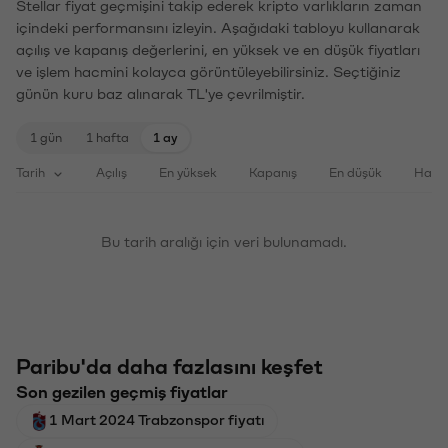
Stellar fiyat geçmişini takip ederek kripto varlıkların zaman
içindeki performansını izleyin. Aşağıdaki tabloyu kullanarak
açılış ve kapanış değerlerini, en yüksek ve en düşük fiyatları
ve işlem hacmini kolayca görüntüleyebilirsiniz. Seçtiğiniz
günün kuru baz alınarak TL'ye çevrilmiştir.
1 gün
1 hafta
1 ay
Tarih
Açılış
En yüksek
Kapanış
En düşük
Haci
Bu tarih aralığı için veri bulunamadı.
Paribu'da daha fazlasını keşfet
Son gezilen geçmiş fiyatlar
1 Mart 2024 Trabzonspor fiyatı