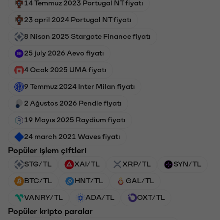
14 Temmuz 2023 Portugal NT fiyatı
23 april 2024 Portugal NT fiyatı
8 Nisan 2025 Stargate Finance fiyatı
25 july 2026 Aevo fiyatı
4 Ocak 2025 UMA fiyatı
9 Temmuz 2024 Inter Milan fiyatı
2 Ağustos 2026 Pendle fiyatı
19 Mayıs 2025 Raydium fiyatı
24 march 2021 Waves fiyatı
Popüler işlem çiftleri
STG/TL
XAI/TL
XRP/TL
SYN/TL
BTC/TL
HNT/TL
GAL/TL
VANRY/TL
ADA/TL
OXT/TL
Popüler kripto paralar