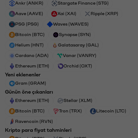
Ankr (ANKR)
Stargate Finance (STG)
Aave (AAVE)
Xai (XAI)
Ripple (XRP)
PSG (PSG)
Waves (WAVES)
Bitcoin (BTC)
Synapse (SYN)
Helium (HNT)
Galatasaray (GAL)
Cardano (ADA)
Vanar (VANRY)
Ethereum (ETH)
Orchid (OXT)
Yeni eklenenler
Gram (GRAM)
Günün öne çıkanları
Ethereum (ETH)
Stellar (XLM)
Bitcoin (BTC)
Tron (TRX)
Litecoin (LTC)
Ravencoin (RVN)
Kripto para fiyat tahminleri