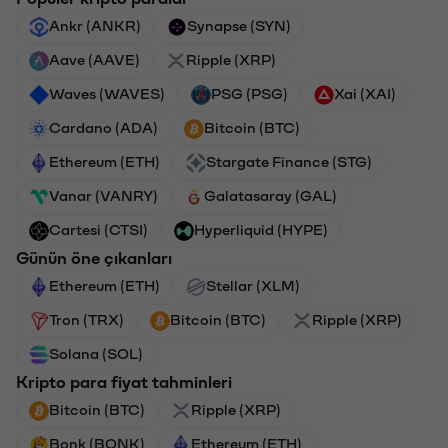
Ankr (ANKR)
Synapse (SYN)
Aave (AAVE)
Ripple (XRP)
Waves (WAVES)
PSG (PSG)
Xai (XAI)
Cardano (ADA)
Bitcoin (BTC)
Ethereum (ETH)
Stargate Finance (STG)
Vanar (VANRY)
Galatasaray (GAL)
Cartesi (CTSI)
Hyperliquid (HYPE)
Günün öne çıkanları
Ethereum (ETH)
Stellar (XLM)
Tron (TRX)
Bitcoin (BTC)
Ripple (XRP)
Solana (SOL)
Kripto para fiyat tahminleri
Bitcoin (BTC)
Ripple (XRP)
Bonk (BONK)
Ethereum (ETH)