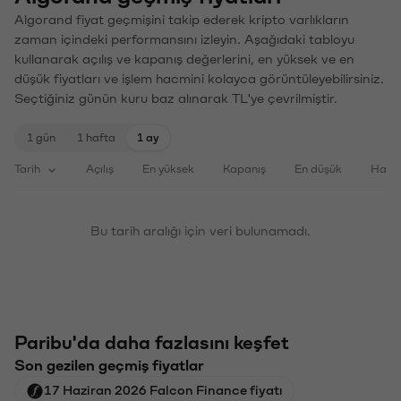
Algorand fiyat geçmişini takip ederek kripto varlıkların
zaman içindeki performansını izleyin. Aşağıdaki tabloyu
kullanarak açılış ve kapanış değerlerini, en yüksek ve en
düşük fiyatları ve işlem hacmini kolayca görüntüleyebilirsiniz.
Seçtiğiniz günün kuru baz alınarak TL'ye çevrilmiştir.
1 gün
1 hafta
1 ay
Tarih
Açılış
En yüksek
Kapanış
En düşük
Haci
Bu tarih aralığı için veri bulunamadı.
Paribu'da daha fazlasını keşfet
Son gezilen geçmiş fiyatlar
17 Haziran 2026 Falcon Finance fiyatı