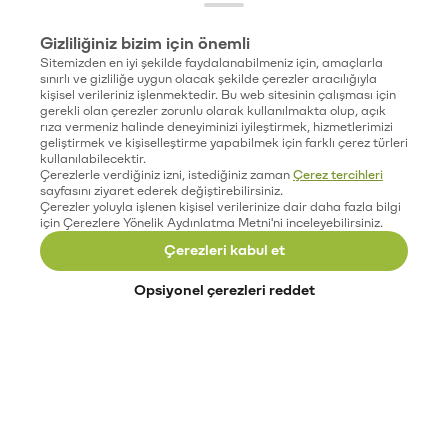
Gizliliğiniz bizim için önemli
Sitemizden en iyi şekilde faydalanabilmeniz için, amaçlarla
sınırlı ve gizliliğe uygun olacak şekilde çerezler aracılığıyla
kişisel verileriniz işlenmektedir. Bu web sitesinin çalışması için
gerekli olan çerezler zorunlu olarak kullanılmakta olup, açık
rıza vermeniz halinde deneyiminizi iyileştirmek, hizmetlerimizi
geliştirmek ve kişiselleştirme yapabilmek için farklı çerez türleri
kullanılabilecektir.
Çerezlerle verdiğiniz izni, istediğiniz zaman
Çerez tercihleri
sayfasını ziyaret ederek değiştirebilirsiniz.
Çerezler yoluyla işlenen kişisel verilerinize dair daha fazla bilgi
için Çerezlere Yönelik Aydınlatma Metni'ni inceleyebilirsiniz.
Çerezleri kabul et
Opsiyonel çerezleri reddet
Paribu’yu keşfet
Eğitimler