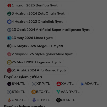
1 march 2025 Benfica fiyatı
3 Haziran 2024 ZetaChain fiyatı
4 Haziran 2023 Chainlink fiyatı
13 Ocak 2024 Artificial Superintelligence fiyatı
13 may 2026 Linea fiyatı
13 Mayıs 2026 MegaETH fiyatı
2 Mayıs 2026 MyNeighborAlice fiyatı
26 Mart 2020 Dogecoin fiyatı
31 Aralık 2024 Alfa Romeo fiyatı
Popüler işlem çiftleri
SYN/TL
XRP/TL
XAI/TL
ADA/TL
STG/TL
BTC/TL
VANRY/TL
GAL/TL
ETH/TL
CTSI/TL
Popüler kripto paralar