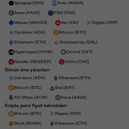
Synapse (SYN)
Ankr (ANKR)
Aave (AAVE)
PSG (PSG)
Waves (WAVES)
Xai (XAI)
Ripple (XRP)
Cardano (ADA)
Bitcoin (BTC)
Ethereum (ETH)
Galatasaray (GAL)
Hyperliquid (HYPE)
Orchid (OXT)
Render (RENDER)
Chiliz (CHZ)
Günün öne çıkanları
Cardano (ADA)
Ethereum (ETH)
Bitcoin (BTC)
Bat (BAT)
AC Milan (ACM)
Aave (AAVE)
Kripto para fiyat tahminleri
Bitcoin (BTC)
Ripple (XRP)
Bonk (BONK)
Ethereum (ETH)