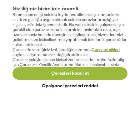
Gizliliğiniz bizim için önemli
Sitemizden en iyi şekilde faydalanabilmeniz için, amaçlarla
sınırlı ve gizliliğe uygun olacak şekilde çerezler aracılığıyla
kişisel verileriniz işlenmektedir. Bu web sitesinin çalışması için
gerekli olan çerezler zorunlu olarak kullanılmakta olup, açık
rıza vermeniz halinde deneyiminizi iyileştirmek, hizmetlerimizi
geliştirmek ve kişiselleştirme yapabilmek için farklı çerez türleri
kullanılabilecektir.
Çerezlerle verdiğiniz izni, istediğiniz zaman
Çerez tercihleri
sayfasını ziyaret ederek değiştirebilirsiniz.
Çerezler yoluyla işlenen kişisel verilerinize dair daha fazla bilgi
için Çerezlere Yönelik Aydınlatma Metni'ni inceleyebilirsiniz.
Çerezleri kabul et
Opsiyonel çerezleri reddet
Paribu’yu keşfet
Eğitimler