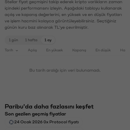
Stellar fiyat geçmişini takip ederek kripto varlıkların zaman
içindeki performansını izleyin. Aşağıdaki tabloyu kullanarak
açılış ve kapanış değerlerini, en yüksek ve en düşük fiyatları
ve işlem hacmini kolayca görüntüleyebilirsiniz. Seçtiğiniz
günün kuru baz alınarak TL'ye çevrilmiştir.
1 gün
1 hafta
1 ay
Tarih
Açılış
En yüksek
Kapanış
En düşük
Haci
Bu tarih aralığı için veri bulunamadı.
Paribu'da daha fazlasını keşfet
Son gezilen geçmiş fiyatlar
24 Ocak 2026 0x Protocol fiyatı