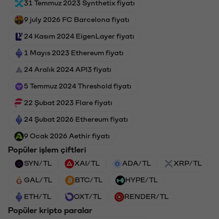
31 Temmuz 2023 Synthetix fiyatı
9 july 2026 FC Barcelona fiyatı
24 Kasım 2024 EigenLayer fiyatı
1 Mayıs 2023 Ethereum fiyatı
24 Aralık 2024 API3 fiyatı
5 Temmuz 2024 Threshold fiyatı
22 Şubat 2023 Flare fiyatı
24 Şubat 2026 Ethereum fiyatı
9 Ocak 2026 Aethir fiyatı
Popüler işlem çiftleri
SYN/TL
XAI/TL
ADA/TL
XRP/TL
GAL/TL
BTC/TL
HYPE/TL
ETH/TL
OXT/TL
RENDER/TL
Popüler kripto paralar