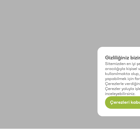
Gizliliğiniz biz
Sitemizden en iyi şe
aracılığıyla kişisel
kullanılmakta olup, 
yapabilmek için fark
Çerezlerle verdiğin
Çerezler yoluyla işl
inceleyebilirsiniz.
Çerezleri kabu