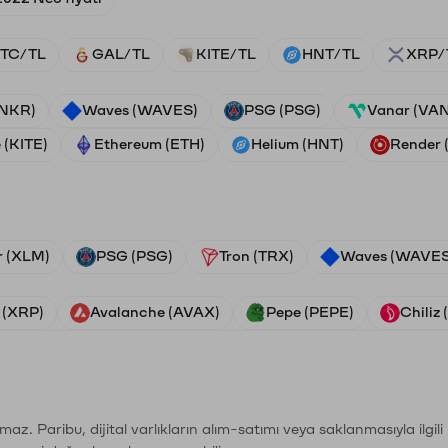
TC/TL
GAL/TL
KITE/TL
HNT/TL
XRP/
ANKR)
Waves (WAVES)
PSG (PSG)
Vanar (VA
 (KITE)
Ethereum (ETH)
Helium (HNT)
Render
r (XLM)
PSG (PSG)
Tron (TRX)
Waves (WAVES
 (XRP)
Avalanche (AVAX)
Pepe (PEPE)
Chiliz
şımaz. Paribu, dijital varlıkların alım-satımı veya saklanmasıyla ilgi