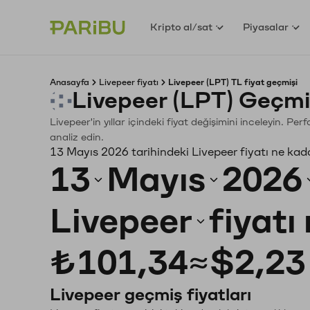
Kripto al/sat
Piyasalar
Anasayfa
Livepeer fiyatı
Livepeer (LPT) TL fiyat geçmişi
Livepeer (LPT) Geçmi
Livepeer'in yıllar içindeki fiyat değişimini inceleyin. P
analiz edin.
13 Mayıs 2026 tarihindeki Livepeer fiyatı ne kad
13
Mayıs
2026
Livepeer
fiyatı
₺101,34
≈
$2,23
Livepeer geçmiş fiyatları