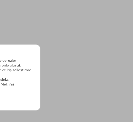
e çerezler
zorunlu olarak
 ve kişiselleştirme
siniz.
 Metni'ni