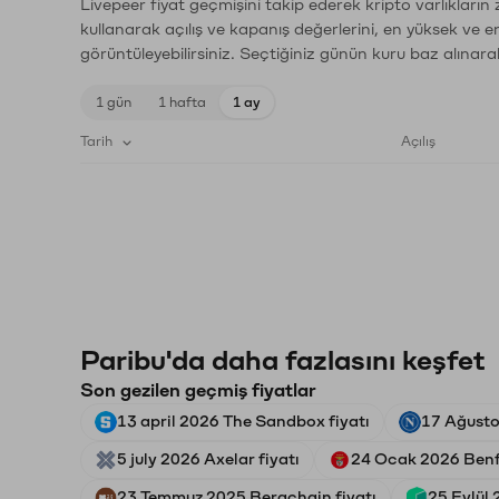
Livepeer fiyat geçmişini takip ederek kripto varlıkların
kullanarak açılış ve kapanış değerlerini, en yüksek ve e
görüntüleyebilirsiniz. Seçtiğiniz günün kuru baz alınarak
1 gün
1 hafta
1 ay
Tarih
Açılış
Paribu'da daha fazlasını keşfet
Son gezilen geçmiş fiyatlar
13 april 2026 The Sandbox fiyatı
17 Ağusto
5 july 2026 Axelar fiyatı
24 Ocak 2026 Benfi
23 Temmuz 2025 Berachain fiyatı
25 Eylül 