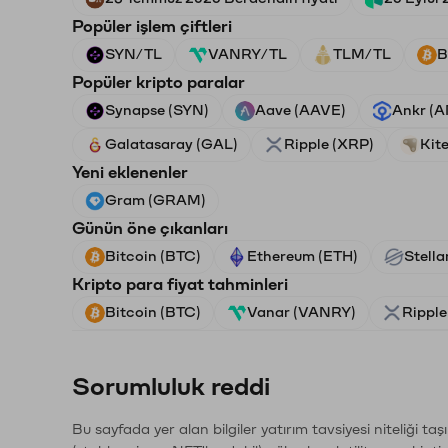
Popüler işlem çiftleri
SYN/TL
VANRY/TL
TLM/TL
B
Popüler kripto paralar
Synapse (SYN)
Aave (AAVE)
Ankr (
Galatasaray (GAL)
Ripple (XRP)
Kite
Yeni eklenenler
Gram (GRAM)
Günün öne çıkanları
Bitcoin (BTC)
Ethereum (ETH)
Stella
Kripto para fiyat tahminleri
Bitcoin (BTC)
Vanar (VANRY)
Ripple
Sorumluluk reddi
Bu sayfada yer alan bilgiler yatırım tavsiyesi niteliği ta