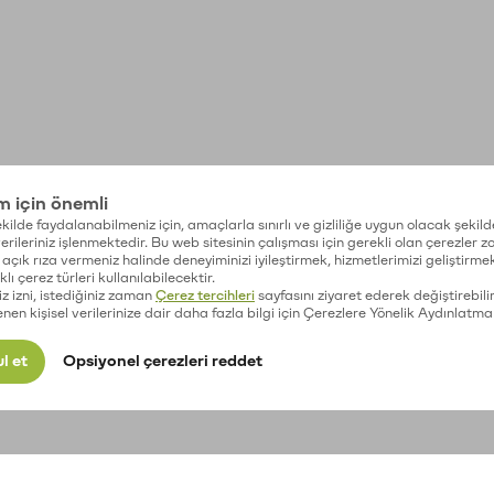
im için önemli
kilde faydalanabilmeniz için, amaçlarla sınırlı ve gizliliğe uygun olacak şekild
 verileriniz işlenmektedir. Bu web sitesinin çalışması için gerekli olan çerezler 
açık rıza vermeniz halinde deneyiminizi iyileştirmek, hizmetlerimizi geliştirmek
lı çerez türleri kullanılabilecektir.
iz izni, istediğiniz zaman
Çerez tercihleri
sayfasını ziyaret ederek değiştirebilir
enen kişisel verilerinize dair daha fazla bilgi için Çerezlere Yönelik Aydınlatma
l et
Opsiyonel çerezleri reddet