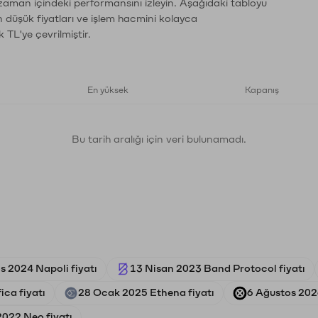
 zaman içindeki performansını izleyin. Aşağıdaki tabloyu
n düşük fiyatları ve işlem hacmini kolayca
 TL'ye çevrilmiştir.
En yüksek
Kapanış
Bu tarih aralığı için veri bulunamadı.
s 2024 Napoli fiyatı
13 Nisan 2023 Band Protocol fiyatı
ca fiyatı
28 Ocak 2025 Ethena fiyatı
6 Ağustos 202
2022 Neo fiyatı