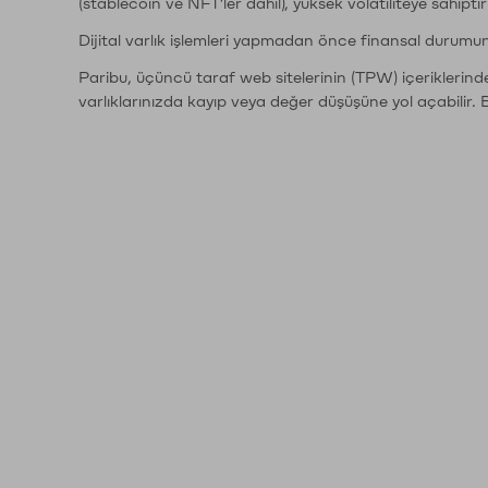
(stablecoin ve NFT'ler dahil), yüksek volatiliteye sahipti
Dijital varlık işlemleri yapmadan önce finansal durumu
Paribu, üçüncü taraf web sitelerinin (TPW) içeriklerin
varlıklarınızda kayıp veya değer düşüşüne yol açabilir. 