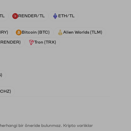
TL
RENDER/TL
ETH/TL
NRY)
Bitcoin (BTC)
Alien Worlds (TLM)
 (RENDER)
Tron (TRX)
)
 (CHZ)
li herhangi bir öneride bulunmaz. Kripto varlıklar