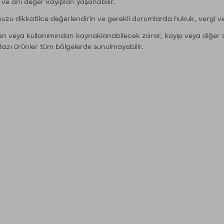
r ve ani değer kayıpları yaşanabilir.
nuzu dikkatlice değerlendirin ve gerekli durumlarda hukuk, vergi v
den veya kullanımından kaynaklanabilecek zarar, kayıp veya diğer 
Bazı ürünler tüm bölgelerde sunulmayabilir.