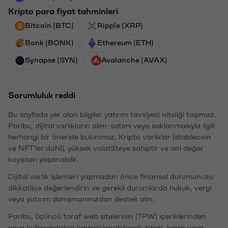
Kripto para fiyat tahminleri
Bitcoin (BTC)
Ripple (XRP)
Bonk (BONK)
Ethereum (ETH)
Synapse (SYN)
Avalanche (AVAX)
Sorumluluk reddi
Bu sayfada yer alan bilgiler yatırım tavsiyesi niteliği taşımaz.
Paribu, dijital varlıkların alım-satımı veya saklanmasıyla ilgili
herhangi bir öneride bulunmaz. Kripto varlıklar (stablecoin
ve NFT'ler dahil), yüksek volatiliteye sahiptir ve ani değer
kayıpları yaşanabilir.
Dijital varlık işlemleri yapmadan önce finansal durumunuzu
dikkatlice değerlendirin ve gerekli durumlarda hukuk, vergi
veya yatırım danışmanınızdan destek alın.
Paribu, üçüncü taraf web sitelerinin (TPW) içeriklerinden
veya kullanımından kaynaklanabilecek zarar, kayıp veya