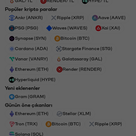
GAL/TL
RENDER/TL
HYPE/TL
Popüler kripto paralar
Ankr (ANKR)
Ripple (XRP)
Aave (AAVE)
PSG (PSG)
Waves (WAVES)
Xai (XAI)
Synapse (SYN)
Bitcoin (BTC)
Cardano (ADA)
Stargate Finance (STG)
Vanar (VANRY)
Galatasaray (GAL)
Ethereum (ETH)
Render (RENDER)
Hyperliquid (HYPE)
Yeni eklenenler
Gram (GRAM)
Günün öne çıkanları
Ethereum (ETH)
Stellar (XLM)
Tron (TRX)
Bitcoin (BTC)
Ripple (XRP)
Solana (SOL)