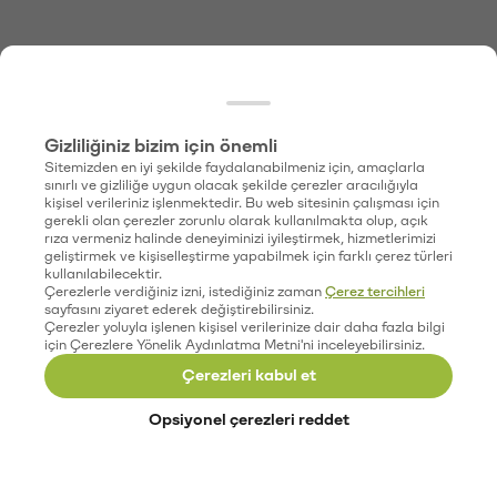
Gizliliğiniz bizim için önemli
Sitemizden en iyi şekilde faydalanabilmeniz için, amaçlarla
sınırlı ve gizliliğe uygun olacak şekilde çerezler aracılığıyla
kişisel verileriniz işlenmektedir. Bu web sitesinin çalışması için
gerekli olan çerezler zorunlu olarak kullanılmakta olup, açık
rıza vermeniz halinde deneyiminizi iyileştirmek, hizmetlerimizi
geliştirmek ve kişiselleştirme yapabilmek için farklı çerez türleri
kullanılabilecektir.
Çerezlerle verdiğiniz izni, istediğiniz zaman
Çerez tercihleri
sayfasını ziyaret ederek değiştirebilirsiniz.
Çerezler yoluyla işlenen kişisel verilerinize dair daha fazla bilgi
için Çerezlere Yönelik Aydınlatma Metni'ni inceleyebilirsiniz.
Çerezleri kabul et
Opsiyonel çerezleri reddet