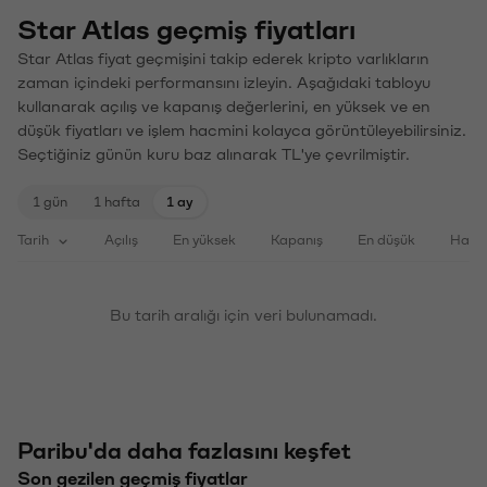
Star Atlas geçmiş fiyatları
Star Atlas fiyat geçmişini takip ederek kripto varlıkların
zaman içindeki performansını izleyin. Aşağıdaki tabloyu
kullanarak açılış ve kapanış değerlerini, en yüksek ve en
düşük fiyatları ve işlem hacmini kolayca görüntüleyebilirsiniz.
Seçtiğiniz günün kuru baz alınarak TL'ye çevrilmiştir.
1 gün
1 hafta
1 ay
Tarih
Açılış
En yüksek
Kapanış
En düşük
Haci
Bu tarih aralığı için veri bulunamadı.
Paribu'da daha fazlasını keşfet
Son gezilen geçmiş fiyatlar