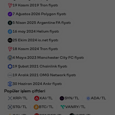
19 Kasım 2019 Tron fiyatı
7 Ağustos 2026 Polygon fiyatı
5 Nisan 2025 Argentine FA fiyatı
16 may 2024 Helium fiyatı
25 Ekim 2024 io.net fiyatı
18 Kasım 2024 Tron fiyatı
4 Mayıs 2023 Manchester City FC fiyatı
19 Şubat 2021 Chainlink fiyatı
19 Aralık 2021 OMG Network fiyatı
30 Haziran 2024 Ankr fiyatı
Popüler işlem çiftleri
XRP/TL
XAI/TL
SYN/TL
ADA/TL
STG/TL
BTC/TL
VANRY/TL