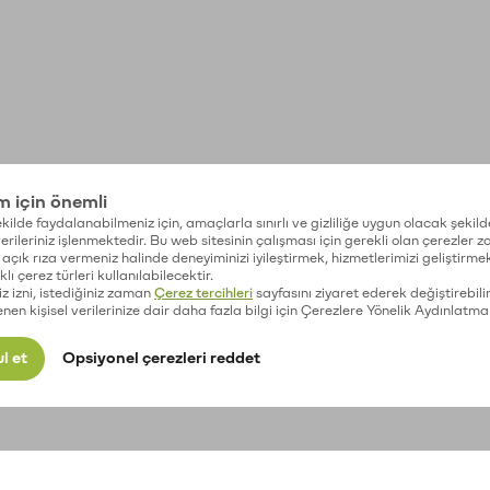
im için önemli
kilde faydalanabilmeniz için, amaçlarla sınırlı ve gizliliğe uygun olacak şekild
 verileriniz işlenmektedir. Bu web sitesinin çalışması için gerekli olan çerezler 
açık rıza vermeniz halinde deneyiminizi iyileştirmek, hizmetlerimizi geliştirmek
lı çerez türleri kullanılabilecektir.
iz izni, istediğiniz zaman
Çerez tercihleri
sayfasını ziyaret ederek değiştirebilir
enen kişisel verilerinize dair daha fazla bilgi için Çerezlere Yönelik Aydınlatma
l et
Opsiyonel çerezleri reddet