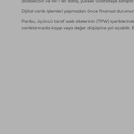
(stablecoin ve NFT'ler dahil), yüksek volatiliteye sahipti
Dijital varlık işlemleri yapmadan önce finansal durumu
Paribu, üçüncü taraf web sitelerinin (TPW) içeriklerin
varlıklarınızda kayıp veya değer düşüşüne yol açabilir. 