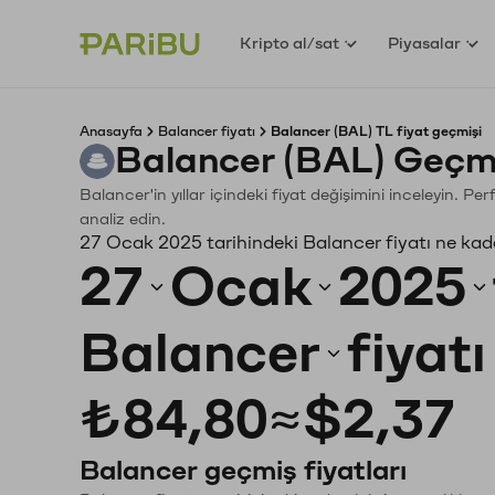
Kripto al/sat
Piyasalar
Anasayfa
Balancer fiyatı
Balancer (BAL) TL fiyat geçmişi
Balancer (BAL) Geçmi
Balancer'in yıllar içindeki fiyat değişimini inceleyin. P
analiz edin.
27 Ocak 2025 tarihindeki Balancer fiyatı ne kad
27
Ocak
2025
Balancer
fiyat
₺84,80
≈
$2,37
Balancer geçmiş fiyatları