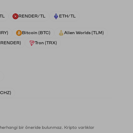
TL
RENDER/TL
ETH/TL
NRY)
Bitcoin (BTC)
Alien Worlds (TLM)
 (RENDER)
Tron (TRX)
)
 (CHZ)
li herhangi bir öneride bulunmaz. Kripto varlıklar