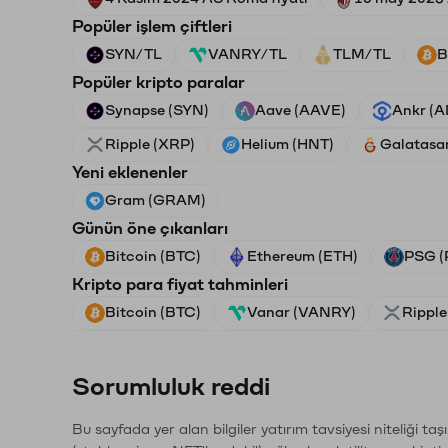
Popüler işlem çiftleri
SYN/TL
VANRY/TL
TLM/TL
B
Popüler kripto paralar
Synapse (SYN)
Aave (AAVE)
Ankr (
Ripple (XRP)
Helium (HNT)
Galatasa
Yeni eklenenler
Gram (GRAM)
Günün öne çıkanları
Bitcoin (BTC)
Ethereum (ETH)
PSG (
Kripto para fiyat tahminleri
Bitcoin (BTC)
Vanar (VANRY)
Ripple
Sorumluluk reddi
Bu sayfada yer alan bilgiler yatırım tavsiyesi niteliği ta