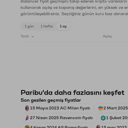
Balancer fiyat geçmişini takip ederek kripto varlıkları
kullanarak açılış ve kapanış değerlerini, en yüksek ve e
görüntüleyebilirsiniz. Seçtiğiniz günün kuru baz alınarak
1 gün
1 hafta
1 ay
Tarih
Açılış
Paribu'da daha fazlasını keşfet
Son gezilen geçmiş fiyatlar
15 Mayıs 2023 AC Milan fiyatı
2 Mart 2025
27 Nisan 2025 Ravencoin fiyatı
1 Şubat 202
4 Kasım 2024 AS Roma fiyatı
15 may 2023 