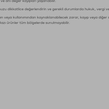
r ve ani değer kayıpları yaşanabilir.
nuzu dikkatlice değerlendirin ve gerekli durumlarda hukuk, vergi v
den veya kullanımından kaynaklanabilecek zarar, kayıp veya diğer 
Bazı ürünler tüm bölgelerde sunulmayabilir.