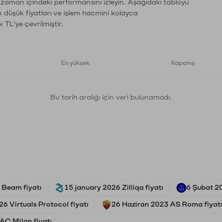
n zaman içindeki performansını izleyin. Aşağıdaki tabloyu
n düşük fiyatları ve işlem hacmini kolayca
 TL'ye çevrilmiştir.
En yüksek
Kapanış
Bu tarih aralığı için veri bulunamadı.
 Beam fiyatı
15 january 2026 Zilliqa fiyatı
6 Şubat 20
6 Virtuals Protocol fiyatı
26 Haziran 2023 AS Roma fiyat
AC Milan fiyatı