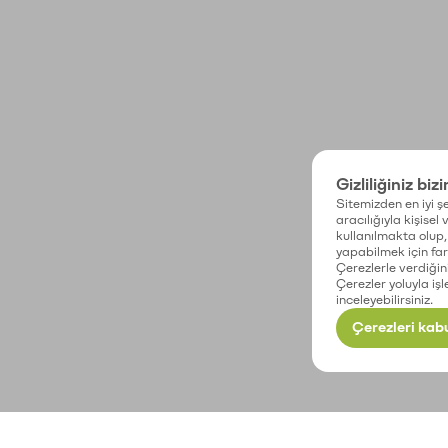
Gizliliğiniz biz
Sitemizden en iyi şe
aracılığıyla kişisel
kullanılmakta olup, 
yapabilmek için fark
Çerezlerle verdiğin
Çerezler yoluyla işl
inceleyebilirsiniz.
Çerezleri kabu