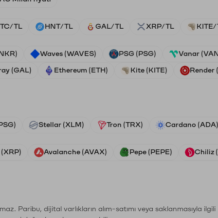
TC/TL
HNT/TL
GAL/TL
XRP/TL
KITE/
ANKR)
Waves (WAVES)
PSG (PSG)
Vanar (VA
ray (GAL)
Ethereum (ETH)
Kite (KITE)
Render
PSG)
Stellar (XLM)
Tron (TRX)
Cardano (ADA
 (XRP)
Avalanche (AVAX)
Pepe (PEPE)
Chiliz
şımaz. Paribu, dijital varlıkların alım-satımı veya saklanmasıyla ilgi