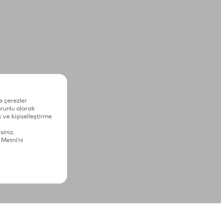
e çerezler
zorunlu olarak
 ve kişiselleştirme
siniz.
 Metni'ni