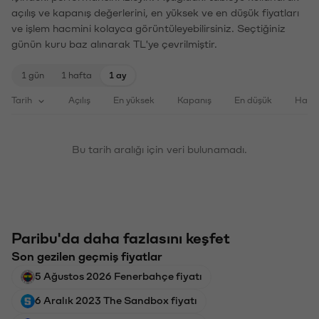
açılış ve kapanış değerlerini, en yüksek ve en düşük fiyatları
ve işlem hacmini kolayca görüntüleyebilirsiniz. Seçtiğiniz
günün kuru baz alınarak TL'ye çevrilmiştir.
1 gün
1 hafta
1 ay
Tarih
Açılış
En yüksek
Kapanış
En düşük
Haci
Bu tarih aralığı için veri bulunamadı.
Paribu'da daha fazlasını keşfet
Son gezilen geçmiş fiyatlar
5 Ağustos 2026 Fenerbahçe fiyatı
6 Aralık 2023 The Sandbox fiyatı