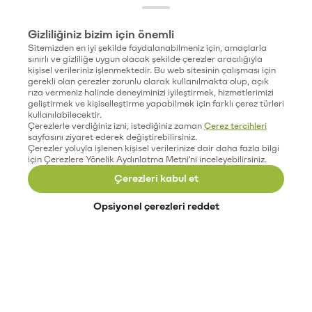
Gizliliğiniz bizim için önemli
Sitemizden en iyi şekilde faydalanabilmeniz için, amaçlarla
sınırlı ve gizliliğe uygun olacak şekilde çerezler aracılığıyla
kişisel verileriniz işlenmektedir. Bu web sitesinin çalışması için
gerekli olan çerezler zorunlu olarak kullanılmakta olup, açık
rıza vermeniz halinde deneyiminizi iyileştirmek, hizmetlerimizi
geliştirmek ve kişiselleştirme yapabilmek için farklı çerez türleri
kullanılabilecektir.
Çerezlerle verdiğiniz izni, istediğiniz zaman
Çerez tercihleri
sayfasını ziyaret ederek değiştirebilirsiniz.
Çerezler yoluyla işlenen kişisel verilerinize dair daha fazla bilgi
için Çerezlere Yönelik Aydınlatma Metni'ni inceleyebilirsiniz.
Çerezleri kabul et
Opsiyonel çerezleri reddet
Paribu’yu keşfet