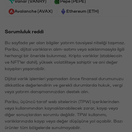
Vanar (VANRY)
Pepe (PEPE)
Avalanche (AVAX)
Ethereum (ETH)
Sorumluluk reddi
Bu sayfada yer alan bilgiler yatırım tavsiyesi niteliği taşımaz.
Paribu, dijital varlıkların alım-satımı veya saklanmasıyla ilgili
herhangi bir öneride bulunmaz. Kripto varlıklar (stablecoin
ve NFT'ler dahil), yüksek volatiliteye sahiptir ve ani değer
kayıpları yaşanabilir.
Dijital varlık işlemleri yapmadan önce finansal durumunuzu
dikkatlice değerlendirin ve gerekli durumlarda hukuk, vergi
veya yatırım danışmanınızdan destek alın.
Paribu, üçüncü taraf web sitelerinin (TPW) içeriklerinden
veya kullanımından kaynaklanabilecek zarar, kayıp veya
diğer sonuçlardan sorumlu değildir. TPW kullanımı,
varlıklarınızda kayıp veya değer düşüşüne yol açabilir. Bazı
ürünler tüm bölgelerde sunulmayabilir.