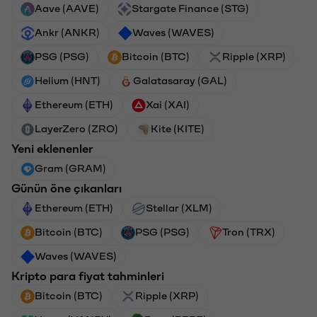
Aave (AAVE)
Stargate Finance (STG)
Ankr (ANKR)
Waves (WAVES)
PSG (PSG)
Bitcoin (BTC)
Ripple (XRP)
Helium (HNT)
Galatasaray (GAL)
Ethereum (ETH)
Xai (XAI)
LayerZero (ZRO)
Kite (KITE)
Yeni eklenenler
Gram (GRAM)
Günün öne çıkanları
Ethereum (ETH)
Stellar (XLM)
Bitcoin (BTC)
PSG (PSG)
Tron (TRX)
Waves (WAVES)
Kripto para fiyat tahminleri
Bitcoin (BTC)
Ripple (XRP)