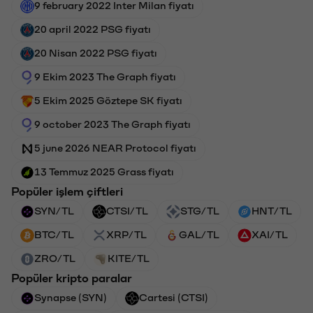
9 february 2022 Inter Milan fiyatı
20 april 2022 PSG fiyatı
20 Nisan 2022 PSG fiyatı
9 Ekim 2023 The Graph fiyatı
5 Ekim 2025 Göztepe SK fiyatı
9 october 2023 The Graph fiyatı
5 june 2026 NEAR Protocol fiyatı
13 Temmuz 2025 Grass fiyatı
Popüler işlem çiftleri
SYN/TL
CTSI/TL
STG/TL
HNT/TL
BTC/TL
XRP/TL
GAL/TL
XAI/TL
ZRO/TL
KITE/TL
Popüler kripto paralar
Synapse (SYN)
Cartesi (CTSI)