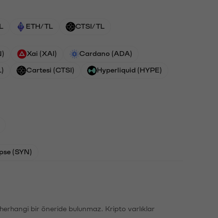
L
ETH/TL
CTSI/TL
N)
Xai (XAI)
Cardano (ADA)
L)
Cartesi (CTSI)
Hyperliquid (HYPE)
pse (SYN)
li herhangi bir öneride bulunmaz. Kripto varlıklar