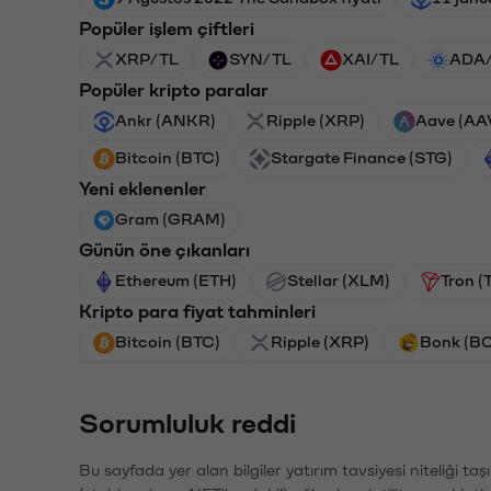
Popüler işlem çiftleri
XRP/TL
SYN/TL
XAI/TL
ADA
Popüler kripto paralar
Ankr (ANKR)
Ripple (XRP)
Aave (AA
Bitcoin (BTC)
Stargate Finance (STG)
Yeni eklenenler
Gram (GRAM)
Günün öne çıkanları
Ethereum (ETH)
Stellar (XLM)
Tron (
Kripto para fiyat tahminleri
Bitcoin (BTC)
Ripple (XRP)
Bonk (B
Sorumluluk reddi
Bu sayfada yer alan bilgiler yatırım tavsiyesi niteliği ta