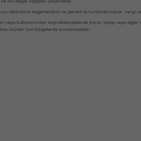
r ve ani değer kayıpları yaşanabilir.
nuzu dikkatlice değerlendirin ve gerekli durumlarda hukuk, vergi v
den veya kullanımından kaynaklanabilecek zarar, kayıp veya diğer 
Bazı ürünler tüm bölgelerde sunulmayabilir.