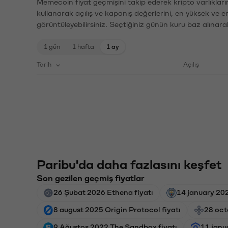
Memecoin fiyat geçmişini takip ederek kripto varlıkları
kullanarak açılış ve kapanış değerlerini, en yüksek ve e
görüntüleyebilirsiniz. Seçtiğiniz günün kuru baz alınarak
1 gün
1 hafta
1 ay
Tarih
Açılış
Paribu'da daha fazlasını keşfet
Son gezilen geçmiş fiyatlar
26 Şubat 2026 Ethena fiyatı
14 january 20
8 august 2025 Origin Protocol fiyatı
28 oct
9 Ağustos 2022 The Sandbox fiyatı
11 janu