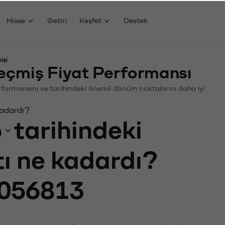
Hisse
Getiri
Keşfet
Destek
işi
çmiş Fiyat Performansı
Performansını ve tarihindeki önemli dönüm noktalarını daha iyi
kadardı?
6
tarihindeki
tı ne kadardı?
056813