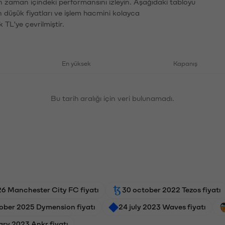
n zaman içindeki performansını izleyin. Aşağıdaki tabloyu
n düşük fiyatları ve işlem hacmini kolayca
 TL'ye çevrilmiştir.
En yüksek
Kapanış
Bu tarih aralığı için veri bulunamadı.
26 Manchester City FC fiyatı
30 october 2022 Tezos fiyatı
ober 2025 Dymension fiyatı
24 july 2023 Waves fiyatı
ary 2023 Ankr fiyatı