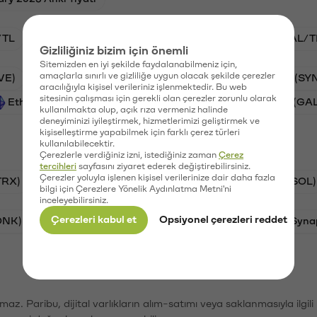
/TL
STG/TL
BTC/TL
VANRY/TL
GAL/T
Gizliliğiniz bizim için önemli
Sitemizden en iyi şekilde faydalanabilmeniz için,
amaçlarla sınırlı ve gizliliğe uygun olacak şekilde çerezler
VE)
PSG (PSG)
Waves (WAVES)
Synapse (SY
aracılığıyla kişisel verileriniz işlenmektedir. Bu web
sitesinin çalışması için gerekli olan çerezler zorunlu olarak
Ethereum (ETH)
Vanar (VANRY)
Galatasaray (GA
kullanılmakta olup, açık rıza vermeniz halinde
deneyiminizi iyileştirmek, hizmetlerimizi geliştirmek ve
kişiselleştirme yapabilmek için farklı çerez türleri
kullanılabilecektir.
Çerezlerle verdiğiniz izni, istediğiniz zaman
Çerez
tercihleri
sayfasını ziyaret ederek değiştirebilirsiniz.
Çerezler yoluyla işlenen kişisel verilerinize dair daha fazla
TRX)
Bitcoin (BTC)
Ripple (XRP)
Solana (SOL)
bilgi için Çerezlere Yönelik Aydınlatma Metni'ni
inceleyebilirsiniz.
Çerezleri kabul et
Opsiyonel çerezleri reddet
ONK)
Ethereum (ETH)
Avalanche (AVAX)
Syna
şımaz. Paribu, dijital varlıkların alım-satımı veya saklanmasıyla ilgi