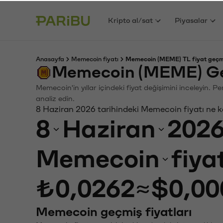
Kripto al/sat
Piyasalar
Anasayfa
Memecoin fiyatı
Memecoin (MEME) TL fiyat geçm
Memecoin (MEME) Ge
Memecoin'in yıllar içindeki fiyat değişimini inceleyin. 
analiz edin.
8 Haziran 2026 tarihindeki Memecoin fiyatı ne 
8
Haziran
202
Memecoin
fiya
₺0,0262
≈
$0,00
Memecoin geçmiş fiyatları