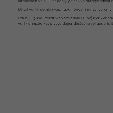
(stablecoin ve NFT'ler dahil), yüksek volatiliteye sahipti
Dijital varlık işlemleri yapmadan önce finansal durumu
Paribu, üçüncü taraf web sitelerinin (TPW) içeriklerin
varlıklarınızda kayıp veya değer düşüşüne yol açabilir. 