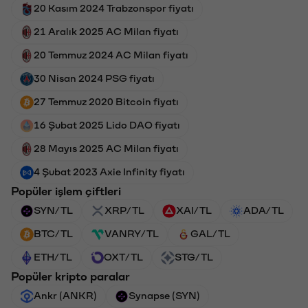
20 Kasım 2024 Trabzonspor fiyatı
21 Aralık 2025 AC Milan fiyatı
20 Temmuz 2024 AC Milan fiyatı
30 Nisan 2024 PSG fiyatı
27 Temmuz 2020 Bitcoin fiyatı
16 Şubat 2025 Lido DAO fiyatı
28 Mayıs 2025 AC Milan fiyatı
4 Şubat 2023 Axie Infinity fiyatı
Popüler işlem çiftleri
SYN/TL
XRP/TL
XAI/TL
ADA/TL
BTC/TL
VANRY/TL
GAL/TL
ETH/TL
OXT/TL
STG/TL
Popüler kripto paralar
Ankr (ANKR)
Synapse (SYN)