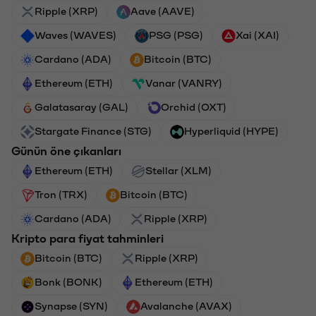
Ripple (XRP)
Aave (AAVE)
Waves (WAVES)
PSG (PSG)
Xai (XAI)
Cardano (ADA)
Bitcoin (BTC)
Ethereum (ETH)
Vanar (VANRY)
Galatasaray (GAL)
Orchid (OXT)
Stargate Finance (STG)
Hyperliquid (HYPE)
Günün öne çıkanları
Ethereum (ETH)
Stellar (XLM)
Tron (TRX)
Bitcoin (BTC)
Cardano (ADA)
Ripple (XRP)
Kripto para fiyat tahminleri
Bitcoin (BTC)
Ripple (XRP)
Bonk (BONK)
Ethereum (ETH)
Synapse (SYN)
Avalanche (AVAX)