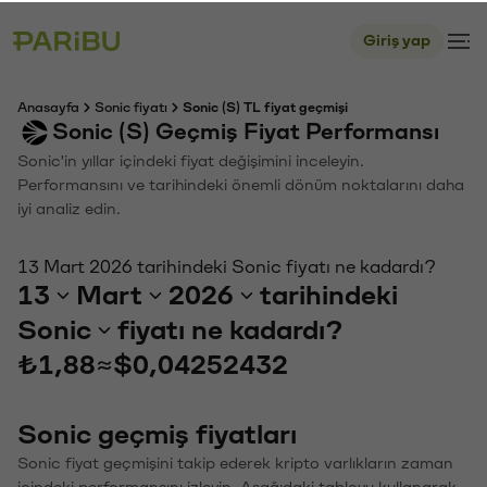
Giriş yap
Anasayfa
Sonic fiyatı
Sonic (S) TL fiyat geçmişi
Sonic (S) Geçmiş Fiyat Performansı
Sonic'in yıllar içindeki fiyat değişimini inceleyin.
Performansını ve tarihindeki önemli dönüm noktalarını daha
iyi analiz edin.
13 Mart 2026 tarihindeki Sonic fiyatı ne kadardı?
13
Mart
2026
tarihindeki
Sonic
fiyatı ne kadardı?
₺1,88
≈
$0,04252432
Sonic geçmiş fiyatları
Sonic fiyat geçmişini takip ederek kripto varlıkların zaman
içindeki performansını izleyin. Aşağıdaki tabloyu kullanarak