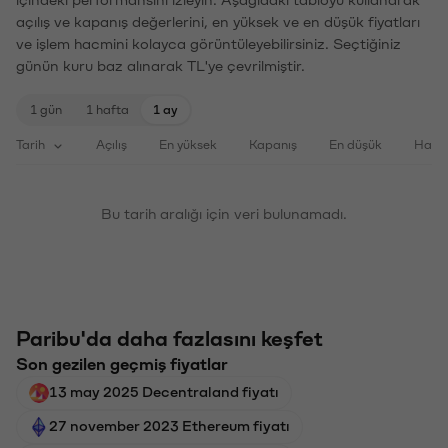
açılış ve kapanış değerlerini, en yüksek ve en düşük fiyatları
ve işlem hacmini kolayca görüntüleyebilirsiniz. Seçtiğiniz
günün kuru baz alınarak TL'ye çevrilmiştir.
1 gün
1 hafta
1 ay
Tarih
Açılış
En yüksek
Kapanış
En düşük
Haci
Bu tarih aralığı için veri bulunamadı.
Paribu'da daha fazlasını keşfet
Son gezilen geçmiş fiyatlar
13 may 2025 Decentraland fiyatı
27 november 2023 Ethereum fiyatı