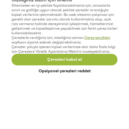
Sitemizden en iyi şekilde faydalanabilmeniz için, amaçlarla
sınırlı ve gizliliğe uygun olacak şekilde çerezler aracılığıyla
kişisel verileriniz işlenmektedir. Bu web sitesinin çalışması için
gerekli olan çerezler zorunlu olarak kullanılmakta olup, açık
rıza vermeniz halinde deneyiminizi iyileştirmek, hizmetlerimizi
geliştirmek ve kişiselleştirme yapabilmek için farklı çerez türleri
kullanılabilecektir.
Çerezlerle verdiğiniz izni, istediğiniz zaman
Çerez tercihleri
sayfasını ziyaret ederek değiştirebilirsiniz.
Çerezler yoluyla işlenen kişisel verilerinize dair daha fazla bilgi
için Çerezlere Yönelik Aydınlatma Metni'ni inceleyebilirsiniz.
Çerezleri kabul et
Opsiyonel çerezleri reddet
Paribu’yu keşfet
Eğitimler
Etkinlikler
Açık pozisyonlar