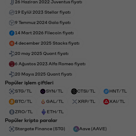
26 Haziran 2022 Juventus fiyatı
19 Eylül 2023 Stellar fiyatı
9 Temmuz 2024 Gala fiyatı
14 Mart 2026 Filecoin fiyatı
4 december 2025 Stacks fiyatı
20 may 2025 Quant fiyatı
6 Ağustos 2023 Alfa Romeo fiyatı
20 Mayıs 2025 Quant fiyatı
Popüler işlem çiftleri
STG/TL
SYN/TL
CTSI/TL
HNT/TL
BTC/TL
GAL/TL
XRP/TL
XAI/TL
ZRO/TL
ETH/TL
Popüler kripto paralar
Stargate Finance (STG)
Aave (AAVE)