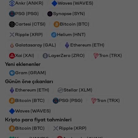
Ankr (ANKR)
Waves (WAVES)
PSG (PSG)
Synapse (SYN)
Cartesi (CTSI)
Bitcoin (BTC)
Ripple (XRP)
Helium (HNT)
Galatasaray (GAL)
Ethereum (ETH)
Xai (XAI)
LayerZero (ZRO)
Tron (TRX)
Yeni eklenenler
Gram (GRAM)
Günün öne çıkanları
Ethereum (ETH)
Stellar (XLM)
Bitcoin (BTC)
PSG (PSG)
Tron (TRX)
Waves (WAVES)
Kripto para fiyat tahminleri
Bitcoin (BTC)
Ripple (XRP)