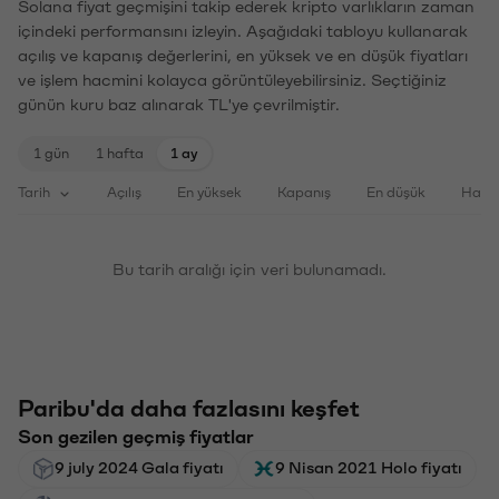
Solana fiyat geçmişini takip ederek kripto varlıkların zaman
içindeki performansını izleyin. Aşağıdaki tabloyu kullanarak
açılış ve kapanış değerlerini, en yüksek ve en düşük fiyatları
ve işlem hacmini kolayca görüntüleyebilirsiniz. Seçtiğiniz
günün kuru baz alınarak TL'ye çevrilmiştir.
1 gün
1 hafta
1 ay
Tarih
Açılış
En yüksek
Kapanış
En düşük
Haci
Bu tarih aralığı için veri bulunamadı.
Paribu'da daha fazlasını keşfet
Son gezilen geçmiş fiyatlar
9 july 2024 Gala fiyatı
9 Nisan 2021 Holo fiyatı