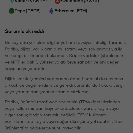
Vanar (VANRY)
Avalanche (AVAX)
Pepe (PEPE)
Ethereum (ETH)
Sorumluluk reddi
Bu sayfada yer alan bilgiler yatırım tavsiyesi niteliği taşımaz.
Paribu, dijital varlıkların alım-satımı veya saklanmasıyla ilgili
herhangi bir öneride bulunmaz. Kripto varlıklar (stablecoin
ve NFT'ler dahil), yüksek volatiliteye sahiptir ve ani değer
kayıpları yaşanabilir.
Dijital varlık işlemleri yapmadan önce finansal durumunuzu
dikkatlice değerlendirin ve gerekli durumlarda hukuk, vergi
veya yatırım danışmanınızdan destek alın.
Paribu, üçüncü taraf web sitelerinin (TPW) içeriklerinden
veya kullanımından kaynaklanabilecek zarar, kayıp veya
diğer sonuçlardan sorumlu değildir. TPW kullanımı,
varlıklarınızda kayıp veya değer düşüşüne yol açabilir. Bazı
ürünler tüm bölgelerde sunulmayabilir.