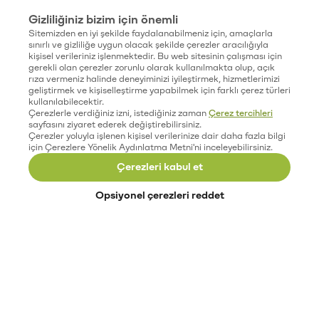
Gizliliğiniz bizim için önemli
Sitemizden en iyi şekilde faydalanabilmeniz için, amaçlarla
sınırlı ve gizliliğe uygun olacak şekilde çerezler aracılığıyla
kişisel verileriniz işlenmektedir. Bu web sitesinin çalışması için
gerekli olan çerezler zorunlu olarak kullanılmakta olup, açık
rıza vermeniz halinde deneyiminizi iyileştirmek, hizmetlerimizi
geliştirmek ve kişiselleştirme yapabilmek için farklı çerez türleri
kullanılabilecektir.
Çerezlerle verdiğiniz izni, istediğiniz zaman
Çerez tercihleri
sayfasını ziyaret ederek değiştirebilirsiniz.
Çerezler yoluyla işlenen kişisel verilerinize dair daha fazla bilgi
için Çerezlere Yönelik Aydınlatma Metni'ni inceleyebilirsiniz.
Çerezleri kabul et
Opsiyonel çerezleri reddet
Paribu’yu keşfet
Eğitimler