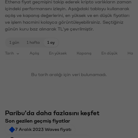
Ethena fiyat geçmişini takip ederek kripto varlıkların zaman
içindeki performansını izleyin. Aşağıdaki tabloyu kullanarak
açılış ve kapanış değerlerini, en yüksek ve en düşük fiyatları
ve işlem hacmini kolayca görüntüleyebilirsiniz. Seçtiğiniz
günün kuru baz alınarak TL'ye çevrilmiştir.
1 gün
1 hafta
1 ay
Tarih
Açılış
En yüksek
Kapanış
En düşük
Haci
Bu tarih aralığı için veri bulunamadı.
Paribu'da daha fazlasını keşfet
Son gezilen geçmiş fiyatlar
7 Aralık 2023 Waves fiyatı