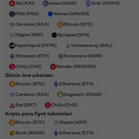
Xai (XAI)
Aave (AAVE)
Ankr (ANKR)
PSG (PSG)
Waves (WAVES)
Cardano (ADA)
Bitcoin (BTC)
Ripple (XRP)
Synapse (SYN)
Hyperliquid (HYPE)
Galatasaray (GAL)
Ethereum (ETH)
Numeraire (NMR)
Chiliz (CHZ)
Render (RENDER)
Günün öne çıkanları
Bitcoin (BTC)
Ethereum (ETH)
Cardano (ADA)
Dogecoin (DOGE)
Bat (BAT)
Chiliz (CHZ)
Kripto para fiyat tahminleri
Bitcoin (BTC)
Ripple (XRP)
Bonk (BONK)
Ethereum (ETH)