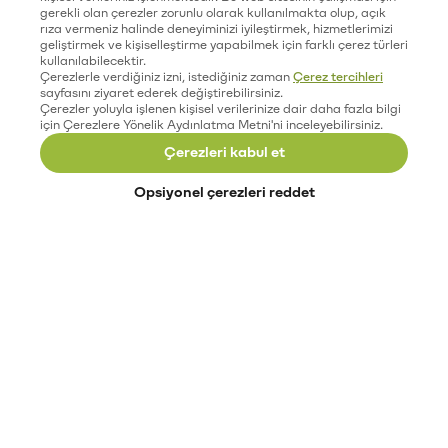
gerekli olan çerezler zorunlu olarak kullanılmakta olup, açık
rıza vermeniz halinde deneyiminizi iyileştirmek, hizmetlerimizi
geliştirmek ve kişiselleştirme yapabilmek için farklı çerez türleri
kullanılabilecektir.
Çerezlerle verdiğiniz izni, istediğiniz zaman
Çerez tercihleri
sayfasını ziyaret ederek değiştirebilirsiniz.
Çerezler yoluyla işlenen kişisel verilerinize dair daha fazla bilgi
için Çerezlere Yönelik Aydınlatma Metni'ni inceleyebilirsiniz.
Çerezleri kabul et
Opsiyonel çerezleri reddet
Paribu’yu keşfet
Eğitimler
Etkinlikler
Açık pozisyonlar
Paribu sistem durumu
API dokümantasyonu