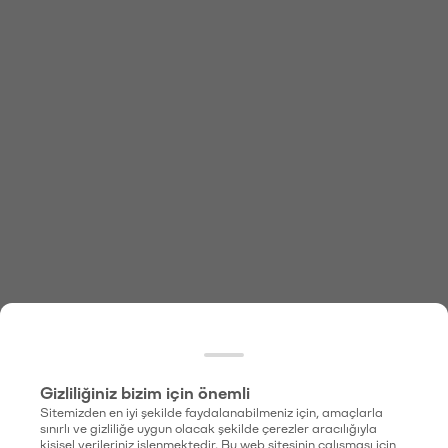
Gizliliğiniz bizim için önemli
Sitemizden en iyi şekilde faydalanabilmeniz için, amaçlarla
sınırlı ve gizliliğe uygun olacak şekilde çerezler aracılığıyla
kişisel verileriniz işlenmektedir. Bu web sitesinin çalışması için