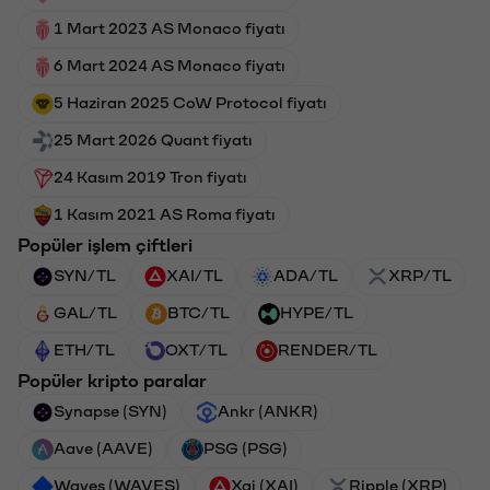
1 Mart 2023 AS Monaco fiyatı
6 Mart 2024 AS Monaco fiyatı
5 Haziran 2025 CoW Protocol fiyatı
25 Mart 2026 Quant fiyatı
24 Kasım 2019 Tron fiyatı
1 Kasım 2021 AS Roma fiyatı
Popüler işlem çiftleri
SYN/TL
XAI/TL
ADA/TL
XRP/TL
GAL/TL
BTC/TL
HYPE/TL
ETH/TL
OXT/TL
RENDER/TL
Popüler kripto paralar
Synapse (SYN)
Ankr (ANKR)
Aave (AAVE)
PSG (PSG)
Waves (WAVES)
Xai (XAI)
Ripple (XRP)