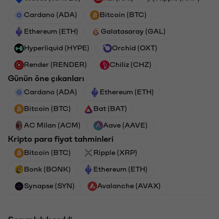
Cardano (ADA)
Bitcoin (BTC)
Ethereum (ETH)
Galatasaray (GAL)
Hyperliquid (HYPE)
Orchid (OXT)
Render (RENDER)
Chiliz (CHZ)
Günün öne çıkanları
Cardano (ADA)
Ethereum (ETH)
Bitcoin (BTC)
Bat (BAT)
AC Milan (ACM)
Aave (AAVE)
Kripto para fiyat tahminleri
Bitcoin (BTC)
Ripple (XRP)
Bonk (BONK)
Ethereum (ETH)
Synapse (SYN)
Avalanche (AVAX)
Sorumluluk reddi