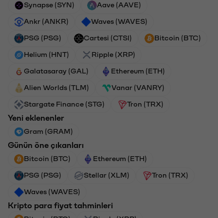
Synapse (SYN)
Aave (AAVE)
Ankr (ANKR)
Waves (WAVES)
PSG (PSG)
Cartesi (CTSI)
Bitcoin (BTC)
Helium (HNT)
Ripple (XRP)
Galatasaray (GAL)
Ethereum (ETH)
Alien Worlds (TLM)
Vanar (VANRY)
Stargate Finance (STG)
Tron (TRX)
Yeni eklenenler
Gram (GRAM)
Günün öne çıkanları
Bitcoin (BTC)
Ethereum (ETH)
PSG (PSG)
Stellar (XLM)
Tron (TRX)
Waves (WAVES)
Kripto para fiyat tahminleri