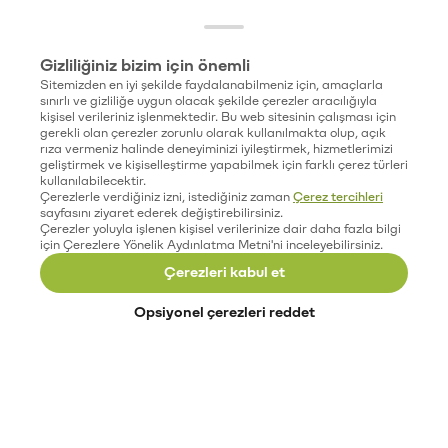
Gizliliğiniz bizim için önemli
Sitemizden en iyi şekilde faydalanabilmeniz için, amaçlarla
sınırlı ve gizliliğe uygun olacak şekilde çerezler aracılığıyla
kişisel verileriniz işlenmektedir. Bu web sitesinin çalışması için
gerekli olan çerezler zorunlu olarak kullanılmakta olup, açık
rıza vermeniz halinde deneyiminizi iyileştirmek, hizmetlerimizi
geliştirmek ve kişiselleştirme yapabilmek için farklı çerez türleri
kullanılabilecektir.
Çerezlerle verdiğiniz izni, istediğiniz zaman
Çerez tercihleri
sayfasını ziyaret ederek değiştirebilirsiniz.
Çerezler yoluyla işlenen kişisel verilerinize dair daha fazla bilgi
için Çerezlere Yönelik Aydınlatma Metni'ni inceleyebilirsiniz.
Çerezleri kabul et
Opsiyonel çerezleri reddet