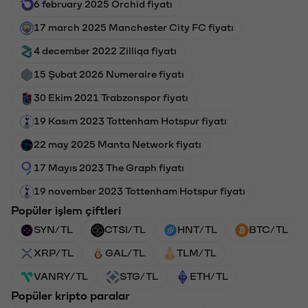
6 february 2025 Orchid fiyatı
17 march 2025 Manchester City FC fiyatı
4 december 2022 Zilliqa fiyatı
15 Şubat 2026 Numeraire fiyatı
30 Ekim 2021 Trabzonspor fiyatı
19 Kasım 2023 Tottenham Hotspur fiyatı
22 may 2025 Manta Network fiyatı
17 Mayıs 2023 The Graph fiyatı
19 november 2023 Tottenham Hotspur fiyatı
Popüler işlem çiftleri
SYN/TL
CTSI/TL
HNT/TL
BTC/TL
XRP/TL
GAL/TL
TLM/TL
VANRY/TL
STG/TL
ETH/TL
Popüler kripto paralar