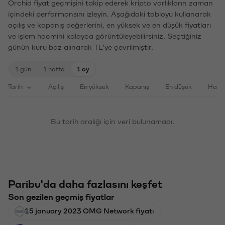
Orchid fiyat geçmişini takip ederek kripto varlıkların zaman
içindeki performansını izleyin. Aşağıdaki tabloyu kullanarak
açılış ve kapanış değerlerini, en yüksek ve en düşük fiyatları
ve işlem hacmini kolayca görüntüleyebilirsiniz. Seçtiğiniz
günün kuru baz alınarak TL'ye çevrilmiştir.
1 gün
1 hafta
1 ay
Tarih
Açılış
En yüksek
Kapanış
En düşük
Haci
Bu tarih aralığı için veri bulunamadı.
Paribu'da daha fazlasını keşfet
Son gezilen geçmiş fiyatlar
15 january 2023 OMG Network fiyatı