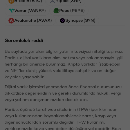
Bitcoin (BTC)
Ripple (XRP)
Vanar (VANRY)
Pepe (PEPE)
Avalanche (AVAX)
Synapse (SYN)
Sorumluluk reddi
Bu sayfada yer alan bilgiler yatırım tavsiyesi niteliği taşımaz.
Paribu, dijital varlıkların alım-satımı veya saklanmasıyla ilgili
herhangi bir öneride bulunmaz. Kripto varlıklar (stablecoin
ve NFT'ler dahil), yüksek volatiliteye sahiptir ve ani değer
kayıpları yaşanabilir.
Dijital varlık işlemleri yapmadan önce finansal durumunuzu
dikkatlice değerlendirin ve gerekli durumlarda hukuk, vergi
veya yatırım danışmanınızdan destek alın.
Paribu, üçüncü taraf web sitelerinin (TPW) içeriklerinden
veya kullanımından kaynaklanabilecek zarar, kayıp veya
diğer sonuçlardan sorumlu değildir. TPW kullanımı,
varlıklarınızda kayıp veya değer düşüşüne yol açabilir. Bazı