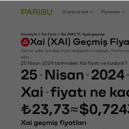
Kripto al/sat
Piyasalar
Anasayfa
Xai fiyatı
Xai (XAI) TL fiyat geçmişi
Xai (XAI) Geçmiş Fiy
Xai'nin yıllar içindeki fiyat değişimini inceleyin. Perfo
edin.
25 Nisan 2024 tarihindeki Xai fiyatı ne kadardı?
25
Nisan
2024
Xai
fiyatı ne k
₺23,73
≈
$0,724
Xai geçmiş fiyatları