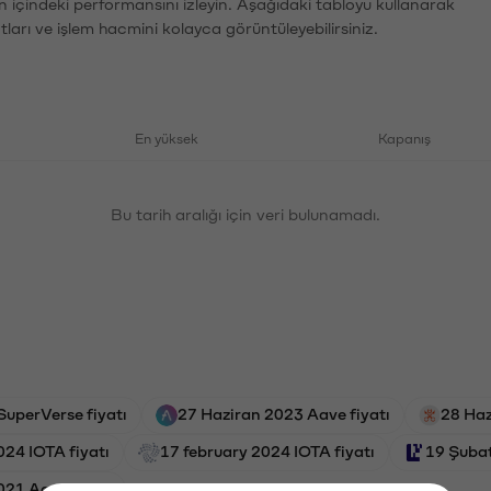
n içindeki performansını izleyin. Aşağıdaki tabloyu kullanarak
tları ve işlem hacmini kolayca görüntüleyebilirsiniz.
En yüksek
Kapanış
Bu tarih aralığı için veri bulunamadı.
SuperVerse fiyatı
27 Haziran 2023 Aave fiyatı
28 Haz
24 IOTA fiyatı
17 february 2024 IOTA fiyatı
19 Şubat
021 Aave fiyatı