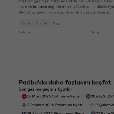
Xai fiyat geçmişini takip ederek kripto varlıkların zama
açılış ve kapanış değerlerini, en yüksek ve en düşük fiya
Seçtiğiniz günün kuru baz alınarak TL'ye çevrilmiştir.
1 gün
1 hafta
1 ay
Tarih
Açılış
Paribu'da daha fazlasını keşfet
Son gezilen geçmiş fiyatlar
16 Mart 2026 Optimism fiyatı
28 july 2026 
7 Temmuz 2026 Ethereum fiyatı
17 Şubat 20
28 Aralık 2025 EigenLayer fiyatı
27 Ekim 2