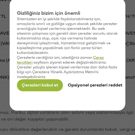
Gizliliğiniz bizim için önemli
/TL
BTC/TL
VANRY/TL
GAL/TL
ETH/T
Sitemizden en iyi şekilde faydalanabilmeniz için,
amaçlarla sınırlı ve gizliliğe uygun olacak şekilde çerezler
aracılığıyla kişisel verileriniz işlenmektedir. Bu web
AAVE)
Ripple (XRP)
PSG (PSG)
Waves (WAVE
sitesinin çalışması için gerekli olan çerezler zorunlu olarak
kullanılmakta olup, açık rıza vermeniz halinde
 (VANRY)
deneyiminizi iyileştirmek, hizmetlerimizi geliştirmek ve
Galatasaray (GAL)
Orchid (OXT)
St
kişiselleştirme yapabilmek için farklı çerez türleri
kullanılabilecektir.
Çerezlerle verdiğiniz izni, istediğiniz zaman
Çerez
no (ADA)
Tron (TRX)
Bitcoin (BTC)
Ripple (XR
tercihleri
sayfasını ziyaret ederek değiştirebilirsiniz.
Çerezler yoluyla işlenen kişisel verilerinize dair daha fazla
bilgi için Çerezlere Yönelik Aydınlatma Metni'ni
ONK)
inceleyebilirsiniz.
Ethereum (ETH)
Synapse (SYN)
Avalanc
Çerezleri kabul et
Opsiyonel çerezleri reddet
şımaz. Paribu, dijital varlıkların alım-satımı veya saklanmasıyla ilgi
r ve ani değer kayıpları yaşanabilir.
nuzu dikkatlice değerlendirin ve gerekli durumlarda hukuk, vergi v