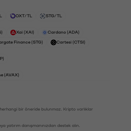
L
OXT/TL
STG/TL
S)
Xai (XAI)
Cardano (ADA)
argate Finance (STG)
Cartesi (CTSI)
P)
he (AVAX)
li herhangi bir öneride bulunmaz. Kripto varlıklar
eya yatırım danışmanınızdan destek alın.