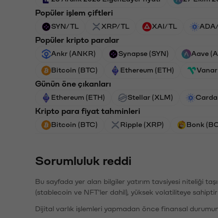
Popüler işlem çiftleri
SYN/TL
XRP/TL
XAI/TL
ADA
Popüler kripto paralar
Ankr (ANKR)
Synapse (SYN)
Aave (
Bitcoin (BTC)
Ethereum (ETH)
Vanar
Günün öne çıkanları
Ethereum (ETH)
Stellar (XLM)
Carda
Kripto para fiyat tahminleri
Bitcoin (BTC)
Ripple (XRP)
Bonk (B
Sorumluluk reddi
Bu sayfada yer alan bilgiler yatırım tavsiyesi niteliği ta
(stablecoin ve NFT'ler dahil), yüksek volatiliteye sahipti
Dijital varlık işlemleri yapmadan önce finansal durumu