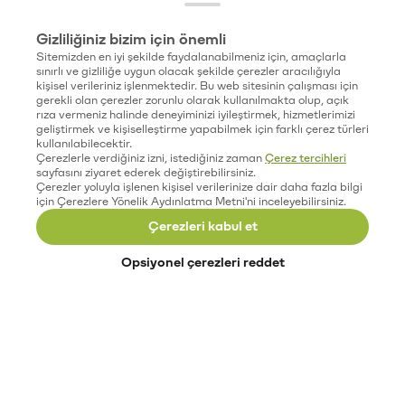
Gizliliğiniz bizim için önemli
Sitemizden en iyi şekilde faydalanabilmeniz için, amaçlarla
sınırlı ve gizliliğe uygun olacak şekilde çerezler aracılığıyla
kişisel verileriniz işlenmektedir. Bu web sitesinin çalışması için
gerekli olan çerezler zorunlu olarak kullanılmakta olup, açık
rıza vermeniz halinde deneyiminizi iyileştirmek, hizmetlerimizi
geliştirmek ve kişiselleştirme yapabilmek için farklı çerez türleri
kullanılabilecektir.
Çerezlerle verdiğiniz izni, istediğiniz zaman
Çerez tercihleri
sayfasını ziyaret ederek değiştirebilirsiniz.
Çerezler yoluyla işlenen kişisel verilerinize dair daha fazla bilgi
için Çerezlere Yönelik Aydınlatma Metni'ni inceleyebilirsiniz.
Çerezleri kabul et
Opsiyonel çerezleri reddet
Paribu’yu keşfet
Eğitimler