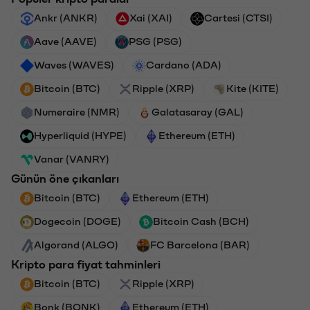
Ankr (ANKR)
Xai (XAI)
Cartesi (CTSI)
Aave (AAVE)
PSG (PSG)
Waves (WAVES)
Cardano (ADA)
Bitcoin (BTC)
Ripple (XRP)
Kite (KITE)
Numeraire (NMR)
Galatasaray (GAL)
Hyperliquid (HYPE)
Ethereum (ETH)
Vanar (VANRY)
Günün öne çıkanları
Bitcoin (BTC)
Ethereum (ETH)
Dogecoin (DOGE)
Bitcoin Cash (BCH)
Algorand (ALGO)
FC Barcelona (BAR)
Kripto para fiyat tahminleri
Bitcoin (BTC)
Ripple (XRP)
Bonk (BONK)
Ethereum (ETH)