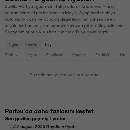
Sevilla FC fiyat geçmişini takip ederek kripto varlıkların
zaman içindeki performansını izleyin. Aşağıdaki tabloyu
kullanarak açılış ve kapanış değerlerini, en yüksek ve en
düşük fiyatları ve işlem hacmini kolayca görüntüleyebilirsiniz.
Seçtiğiniz günün kuru baz alınarak TL'ye çevrilmiştir.
1 gün
1 hafta
1 ay
Tarih
Açılış
En yüksek
Kapanış
En düşük
Haci
Bu tarih aralığı için veri bulunamadı.
Paribu'da daha fazlasını keşfet
Son gezilen geçmiş fiyatlar
27 august 2025 Raydium fiyatı