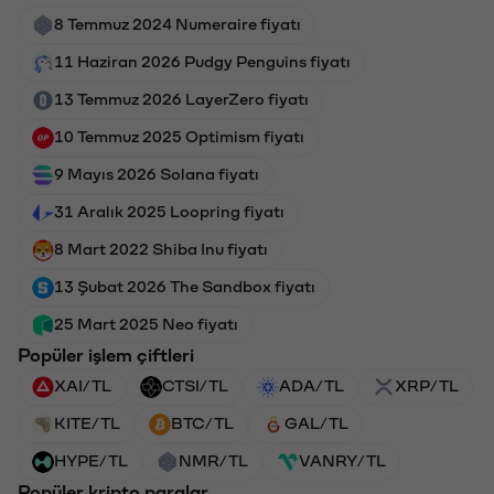
8 Temmuz 2024 Numeraire fiyatı
11 Haziran 2026 Pudgy Penguins fiyatı
13 Temmuz 2026 LayerZero fiyatı
10 Temmuz 2025 Optimism fiyatı
9 Mayıs 2026 Solana fiyatı
31 Aralık 2025 Loopring fiyatı
8 Mart 2022 Shiba Inu fiyatı
13 Şubat 2026 The Sandbox fiyatı
25 Mart 2025 Neo fiyatı
Popüler işlem çiftleri
XAI/TL
CTSI/TL
ADA/TL
XRP/TL
KITE/TL
BTC/TL
GAL/TL
HYPE/TL
NMR/TL
VANRY/TL
Popüler kripto paralar