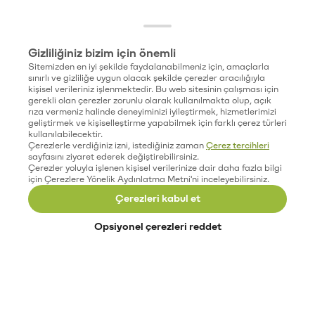
Gizliliğiniz bizim için önemli
Sitemizden en iyi şekilde faydalanabilmeniz için, amaçlarla
sınırlı ve gizliliğe uygun olacak şekilde çerezler aracılığıyla
kişisel verileriniz işlenmektedir. Bu web sitesinin çalışması için
gerekli olan çerezler zorunlu olarak kullanılmakta olup, açık
rıza vermeniz halinde deneyiminizi iyileştirmek, hizmetlerimizi
geliştirmek ve kişiselleştirme yapabilmek için farklı çerez türleri
kullanılabilecektir.
Çerezlerle verdiğiniz izni, istediğiniz zaman
Çerez tercihleri
sayfasını ziyaret ederek değiştirebilirsiniz.
Çerezler yoluyla işlenen kişisel verilerinize dair daha fazla bilgi
için Çerezlere Yönelik Aydınlatma Metni'ni inceleyebilirsiniz.
Çerezleri kabul et
Opsiyonel çerezleri reddet