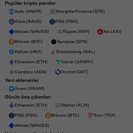
Popüler kripto paralar
Ankr (ANKR)
Stargate Finance (STG)
Aave (AAVE)
PSG (PSG)
Waves (WAVES)
Ripple (XRP)
Xai (XAI)
Bitcoin (BTC)
Synapse (SYN)
Helium (HNT)
Galatasaray (GAL)
Ethereum (ETH)
Vanar (VANRY)
Cardano (ADA)
Orchid (OXT)
Yeni eklenenler
Gram (GRAM)
Günün öne çıkanları
Ethereum (ETH)
Stellar (XLM)
PSG (PSG)
Bitcoin (BTC)
Tron (TRX)
Waves (WAVES)