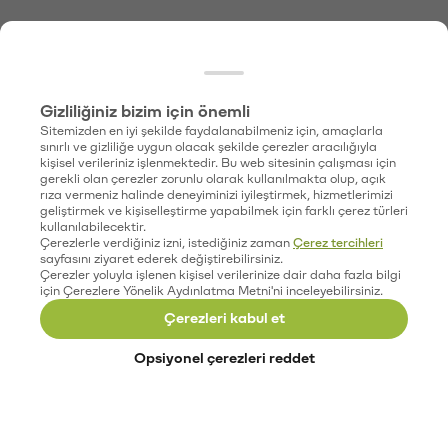
Gizliliğiniz bizim için önemli
Sitemizden en iyi şekilde faydalanabilmeniz için, amaçlarla
sınırlı ve gizliliğe uygun olacak şekilde çerezler aracılığıyla
kişisel verileriniz işlenmektedir. Bu web sitesinin çalışması için
gerekli olan çerezler zorunlu olarak kullanılmakta olup, açık
rıza vermeniz halinde deneyiminizi iyileştirmek, hizmetlerimizi
geliştirmek ve kişiselleştirme yapabilmek için farklı çerez türleri
kullanılabilecektir.
Çerezlerle verdiğiniz izni, istediğiniz zaman
Çerez tercihleri
sayfasını ziyaret ederek değiştirebilirsiniz.
Çerezler yoluyla işlenen kişisel verilerinize dair daha fazla bilgi
için Çerezlere Yönelik Aydınlatma Metni'ni inceleyebilirsiniz.
Çerezleri kabul et
Opsiyonel çerezleri reddet