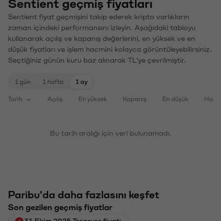
Sentient geçmiş fiyatları
Sentient fiyat geçmişini takip ederek kripto varlıkların
zaman içindeki performansını izleyin. Aşağıdaki tabloyu
kullanarak açılış ve kapanış değerlerini, en yüksek ve en
düşük fiyatları ve işlem hacmini kolayca görüntüleyebilirsiniz.
Seçtiğiniz günün kuru baz alınarak TL'ye çevrilmiştir.
1 gün
1 hafta
1 ay
Tarih
Açılış
En yüksek
Kapanış
En düşük
Haci
Bu tarih aralığı için veri bulunamadı.
Paribu'da daha fazlasını keşfet
Son gezilen geçmiş fiyatlar
31 Ekim 2025 Treasure fiyatı