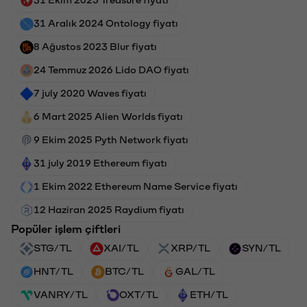
31 Aralık 2024 Ontology fiyatı
8 Ağustos 2023 Blur fiyatı
24 Temmuz 2026 Lido DAO fiyatı
7 july 2020 Waves fiyatı
6 Mart 2025 Alien Worlds fiyatı
9 Ekim 2025 Pyth Network fiyatı
31 july 2019 Ethereum fiyatı
1 Ekim 2022 Ethereum Name Service fiyatı
12 Haziran 2025 Raydium fiyatı
Popüler işlem çiftleri
STG/TL
XAI/TL
XRP/TL
SYN/TL
HNT/TL
BTC/TL
GAL/TL
VANRY/TL
OXT/TL
ETH/TL