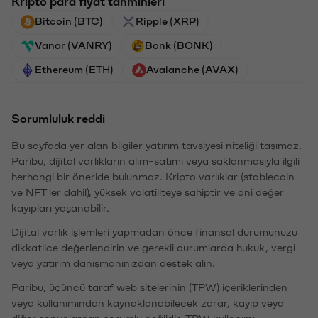
Kripto para fiyat tahminleri
Bitcoin (BTC)
Ripple (XRP)
Vanar (VANRY)
Bonk (BONK)
Ethereum (ETH)
Avalanche (AVAX)
Sorumluluk reddi
Bu sayfada yer alan bilgiler yatırım tavsiyesi niteliği taşımaz.
Paribu, dijital varlıkların alım-satımı veya saklanmasıyla ilgili
herhangi bir öneride bulunmaz. Kripto varlıklar (stablecoin
ve NFT'ler dahil), yüksek volatiliteye sahiptir ve ani değer
kayıpları yaşanabilir.
Dijital varlık işlemleri yapmadan önce finansal durumunuzu
dikkatlice değerlendirin ve gerekli durumlarda hukuk, vergi
veya yatırım danışmanınızdan destek alın.
Paribu, üçüncü taraf web sitelerinin (TPW) içeriklerinden
veya kullanımından kaynaklanabilecek zarar, kayıp veya
diğer sonuçlardan sorumlu değildir. TPW kullanımı,