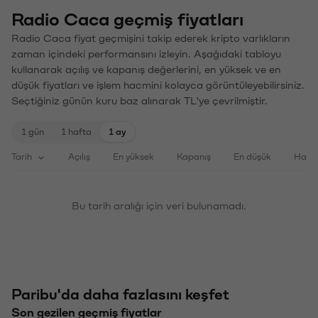
Radio Caca geçmiş fiyatları
Radio Caca fiyat geçmişini takip ederek kripto varlıkların
zaman içindeki performansını izleyin. Aşağıdaki tabloyu
kullanarak açılış ve kapanış değerlerini, en yüksek ve en
düşük fiyatları ve işlem hacmini kolayca görüntüleyebilirsiniz.
Seçtiğiniz günün kuru baz alınarak TL'ye çevrilmiştir.
1 gün
1 hafta
1 ay
Tarih
Açılış
En yüksek
Kapanış
En düşük
Haci
Bu tarih aralığı için veri bulunamadı.
Paribu'da daha fazlasını keşfet
Son gezilen geçmiş fiyatlar