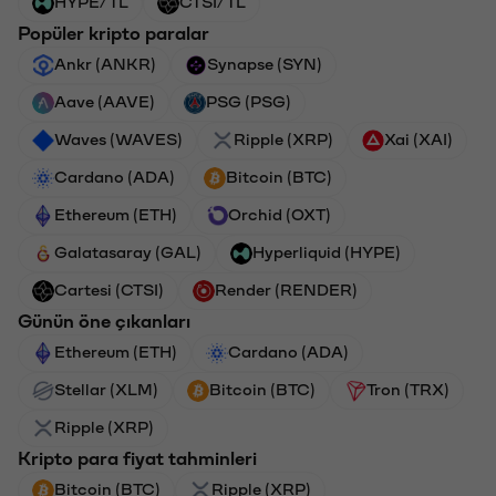
HYPE/TL
CTSI/TL
Popüler kripto paralar
Ankr (ANKR)
Synapse (SYN)
Aave (AAVE)
PSG (PSG)
Waves (WAVES)
Ripple (XRP)
Xai (XAI)
Cardano (ADA)
Bitcoin (BTC)
Ethereum (ETH)
Orchid (OXT)
Galatasaray (GAL)
Hyperliquid (HYPE)
Cartesi (CTSI)
Render (RENDER)
Günün öne çıkanları
Ethereum (ETH)
Cardano (ADA)
Stellar (XLM)
Bitcoin (BTC)
Tron (TRX)
Ripple (XRP)
Kripto para fiyat tahminleri
Bitcoin (BTC)
Ripple (XRP)