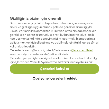
Gizliliğiniz bizim için önemli
Sitemizden en iyi şekilde faydalanabilmeniz için, amaçlarla
sınırlı ve gizliliğe uygun olacak şekilde çerezler aracılığıyla
kişisel verileriniz işlenmektedir. Bu web sitesinin çalışması için
gerekli olan çerezler zorunlu olarak kullanılmakta olup, açık
rıza vermeniz halinde deneyiminizi iyileştirmek, hizmetlerimizi
geliştirmek ve kişiselleştirme yapabilmek için farklı çerez türleri
kullanılabilecektir.
Çerezlerle verdiğiniz izni, istediğiniz zaman
Çerez tercihleri
sayfasını ziyaret ederek değiştirebilirsiniz.
Çerezler yoluyla işlenen kişisel verilerinize dair daha fazla bilgi
için Çerezlere Yönelik Aydınlatma Metni'ni inceleyebilirsiniz.
Çerezleri kabul et
Opsiyonel çerezleri reddet