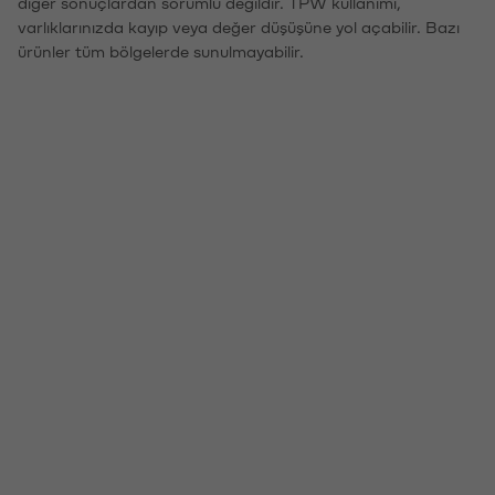
diğer sonuçlardan sorumlu değildir. TPW kullanımı,
varlıklarınızda kayıp veya değer düşüşüne yol açabilir. Bazı
ürünler tüm bölgelerde sunulmayabilir.