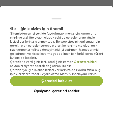
Gizliliğiniz bizim için önemli
Sitemizden en iyi şekilde faydalanabilmeniz için, amaçlarla
sınırlı ve gizliliğe uygun olacak şekilde çerezler aracılığıyla
kişisel verileriniz işlenmektedir. Bu web sitesinin çalışması için
gerekli olan çerezler zorunlu olarak kullanılmakta olup, açık
rıza vermeniz halinde deneyiminizi iyileştirmek, hizmetlerimizi
geliştirmek ve kişiselleştirme yapabilmek için farklı çerez türleri
kullanılabilecektir.
Çerezlerle verdiğiniz izni, istediğiniz zaman
Çerez tercihleri
sayfasını ziyaret ederek değiştirebilirsiniz.
Çerezler yoluyla işlenen kişisel verilerinize dair daha fazla bilgi
için Çerezlere Yönelik Aydınlatma Metni'ni inceleyebilirsiniz.
Çerezleri kabul et
Opsiyonel çerezleri reddet