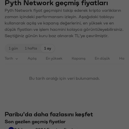
Pyth Network geçmiş fiyatları
Pyth Network fiyat geçmişini takip ederek kripto varlıkların
zaman içindeki performansını izleyin. Aşağıdaki tabloyu
kullanarak açılış ve kapanış değerlerini, en yüksek ve en
düşük fiyatları ve işlem hacmini kolayca görüntüleyebilirsiniz.
Seçtiğiniz günün kuru baz alınarak TL'ye çevrilmiştir.
1 gün
1 hafta
1 ay
Tarih
Açılış
En yüksek
Kapanış
En düşük
Haci
Bu tarih aralığı için veri bulunamadı.
Paribu'da daha fazlasını keşfet
Son gezilen geçmiş fiyatlar