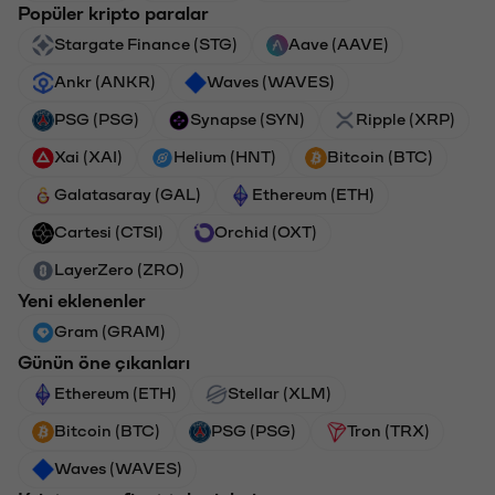
Popüler kripto paralar
Stargate Finance (STG)
Aave (AAVE)
Ankr (ANKR)
Waves (WAVES)
PSG (PSG)
Synapse (SYN)
Ripple (XRP)
Xai (XAI)
Helium (HNT)
Bitcoin (BTC)
Galatasaray (GAL)
Ethereum (ETH)
Cartesi (CTSI)
Orchid (OXT)
LayerZero (ZRO)
Yeni eklenenler
Gram (GRAM)
Günün öne çıkanları
Ethereum (ETH)
Stellar (XLM)
Bitcoin (BTC)
PSG (PSG)
Tron (TRX)
Waves (WAVES)