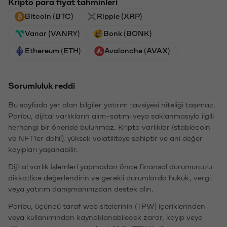
Kripto para fiyat tahminleri
Bitcoin (BTC)
Ripple (XRP)
Vanar (VANRY)
Bonk (BONK)
Ethereum (ETH)
Avalanche (AVAX)
Sorumluluk reddi
Bu sayfada yer alan bilgiler yatırım tavsiyesi niteliği taşımaz.
Paribu, dijital varlıkların alım-satımı veya saklanmasıyla ilgili
herhangi bir öneride bulunmaz. Kripto varlıklar (stablecoin
ve NFT'ler dahil), yüksek volatiliteye sahiptir ve ani değer
kayıpları yaşanabilir.
Dijital varlık işlemleri yapmadan önce finansal durumunuzu
dikkatlice değerlendirin ve gerekli durumlarda hukuk, vergi
veya yatırım danışmanınızdan destek alın.
Paribu, üçüncü taraf web sitelerinin (TPW) içeriklerinden
veya kullanımından kaynaklanabilecek zarar, kayıp veya