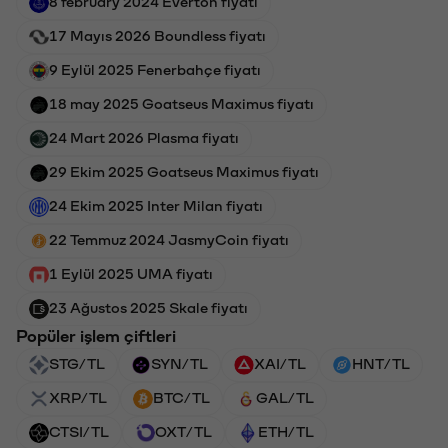
8 february 2024 Everton fiyatı
17 Mayıs 2026 Boundless fiyatı
9 Eylül 2025 Fenerbahçe fiyatı
18 may 2025 Goatseus Maximus fiyatı
24 Mart 2026 Plasma fiyatı
29 Ekim 2025 Goatseus Maximus fiyatı
24 Ekim 2025 Inter Milan fiyatı
22 Temmuz 2024 JasmyCoin fiyatı
1 Eylül 2025 UMA fiyatı
23 Ağustos 2025 Skale fiyatı
Popüler işlem çiftleri
STG/TL
SYN/TL
XAI/TL
HNT/TL
XRP/TL
BTC/TL
GAL/TL
CTSI/TL
OXT/TL
ETH/TL