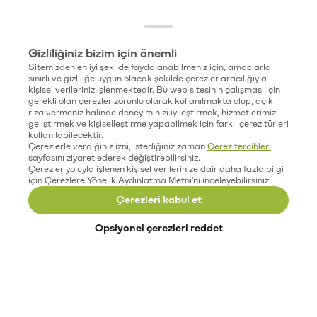
Gizliliğiniz bizim için önemli
Sitemizden en iyi şekilde faydalanabilmeniz için, amaçlarla
sınırlı ve gizliliğe uygun olacak şekilde çerezler aracılığıyla
kişisel verileriniz işlenmektedir. Bu web sitesinin çalışması için
gerekli olan çerezler zorunlu olarak kullanılmakta olup, açık
rıza vermeniz halinde deneyiminizi iyileştirmek, hizmetlerimizi
geliştirmek ve kişiselleştirme yapabilmek için farklı çerez türleri
kullanılabilecektir.
Çerezlerle verdiğiniz izni, istediğiniz zaman
Çerez tercihleri
sayfasını ziyaret ederek değiştirebilirsiniz.
Çerezler yoluyla işlenen kişisel verilerinize dair daha fazla bilgi
için Çerezlere Yönelik Aydınlatma Metni'ni inceleyebilirsiniz.
Çerezleri kabul et
Opsiyonel çerezleri reddet