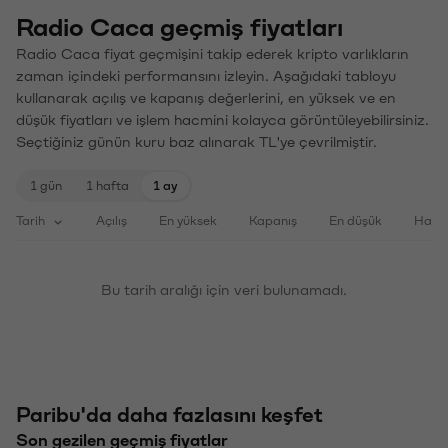
Radio Caca geçmiş fiyatları
Radio Caca fiyat geçmişini takip ederek kripto varlıkların
zaman içindeki performansını izleyin. Aşağıdaki tabloyu
kullanarak açılış ve kapanış değerlerini, en yüksek ve en
düşük fiyatları ve işlem hacmini kolayca görüntüleyebilirsiniz.
Seçtiğiniz günün kuru baz alınarak TL'ye çevrilmiştir.
1 gün
1 hafta
1 ay
Tarih
Açılış
En yüksek
Kapanış
En düşük
Haci
Bu tarih aralığı için veri bulunamadı.
Paribu'da daha fazlasını keşfet
Son gezilen geçmiş fiyatlar