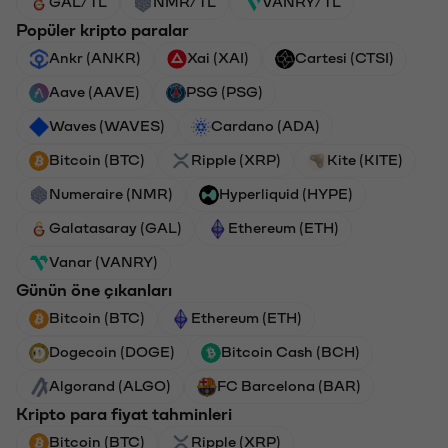
GAL/TL
NMR/TL
VANRY/TL
Popüler kripto paralar
Ankr (ANKR)
Xai (XAI)
Cartesi (CTSI)
Aave (AAVE)
PSG (PSG)
Waves (WAVES)
Cardano (ADA)
Bitcoin (BTC)
Ripple (XRP)
Kite (KITE)
Numeraire (NMR)
Hyperliquid (HYPE)
Galatasaray (GAL)
Ethereum (ETH)
Vanar (VANRY)
Günün öne çıkanları
Bitcoin (BTC)
Ethereum (ETH)
Dogecoin (DOGE)
Bitcoin Cash (BCH)
Algorand (ALGO)
FC Barcelona (BAR)
Kripto para fiyat tahminleri
Bitcoin (BTC)
Ripple (XRP)