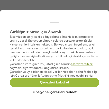
Gizliliğiniz bizim için önemli
Sitemizden en iyi şekilde faydalanabilmeniz için, amaçlarla
sınırlı ve gizliliğe uygun olacak şekilde çerezler aracılığıyla
kişisel verileriniz işlenmektedir. Bu web sitesinin çalışması için
gerekli olan çerezler zorunlu olarak kullanılmakta olup, açık
rıza vermeniz halinde deneyiminizi iyileştirmek, hizmetlerimizi
geliştirmek ve kişiselleştirme yapabilmek için farklı çerez türleri
kullanılabilecektir.
Çerezlerle verdiğiniz izni, istediğiniz zaman
Çerez tercihleri
sayfasını ziyaret ederek değiştirebilirsiniz.
Çerezler yoluyla işlenen kişisel verilerinize dair daha fazla bilgi
için Çerezlere Yönelik Aydınlatma Metni'ni inceleyebilirsiniz.
Çerezleri kabul et
Opsiyonel çerezleri reddet