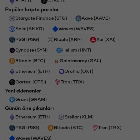
ETH/TL
CTSI/TL
Popüler kripto paralar
Stargate Finance (STG)
Aave (AAVE)
Ankr (ANKR)
Waves (WAVES)
PSG (PSG)
Ripple (XRP)
Xai (XAI)
Synapse (SYN)
Helium (HNT)
Bitcoin (BTC)
Galatasaray (GAL)
Ethereum (ETH)
Orchid (OXT)
Cartesi (CTSI)
Tron (TRX)
Yeni eklenenler
Gram (GRAM)
Günün öne çıkanları
Ethereum (ETH)
Stellar (XLM)
PSG (PSG)
Bitcoin (BTC)
Tron (TRX)
Waves (WAVES)