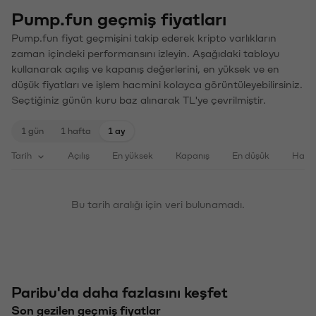
Pump.fun geçmiş fiyatları
Pump.fun fiyat geçmişini takip ederek kripto varlıkların
zaman içindeki performansını izleyin. Aşağıdaki tabloyu
kullanarak açılış ve kapanış değerlerini, en yüksek ve en
düşük fiyatları ve işlem hacmini kolayca görüntüleyebilirsiniz.
Seçtiğiniz günün kuru baz alınarak TL'ye çevrilmiştir.
1 gün
1 hafta
1 ay
Tarih
Açılış
En yüksek
Kapanış
En düşük
Haci
Bu tarih aralığı için veri bulunamadı.
Paribu'da daha fazlasını keşfet
Son gezilen geçmiş fiyatlar