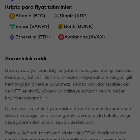
Kripto para fiyat tahminleri
Bitcoin (BTC)
Ripple (XRP)
Vanar (VANRY)
Bonk (BONK)
Ethereum (ETH)
Avalanche (AVAX)
Sorumluluk reddi
Bu sayfada yer alan bilgiler yatırım tavsiyesi niteliği taşımaz.
Paribu, dijital varlıkların alım-satımı veya saklanmasıyla ilgili
herhangi bir öneride bulunmaz. Kripto varlıklar (stablecoin
ve NFT'ler dahil), yüksek volatiliteye sahiptir ve ani değer
kayıpları yaşanabilir.
Dijital varlık işlemleri yapmadan önce finansal durumunuzu
dikkatlice değerlendirin ve gerekli durumlarda hukuk, vergi
veya yatırım danışmanınızdan destek alın.
Paribu, üçüncü taraf web sitelerinin (TPW) içeriklerinden
veya kullanımından kaynaklanabilecek zarar, kayıp veya