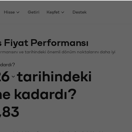
Hisse
Getiri
Keşfet
Destek
ş Fiyat Performansı
erformansını ve tarihindeki önemli dönüm noktalarını daha iyi
adardı?
26
tarihindeki
 ne kadardı?
,83