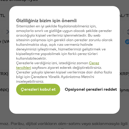
TL
BTC/TL
ADA/TL
VANRY/TL
GAL/T
Gizliliğiniz bizim için önemli
Sitemizden en iyi şekilde faydalanabilmeniz için,
amaçlarla sınırlı ve gizliliğe uygun olacak şekilde çerezler
Ripple (XRP)
Waves (WAVES)
PSG (PSG)
aracılığıyla kişisel verileriniz işlenmektedir. Bu web
sitesinin çalışması için gerekli olan çerezler zorunlu olarak
r (VANRY)
Galatasaray (GAL)
Ethereum (ETH)
kullanılmakta olup, açık rıza vermeniz halinde
deneyiminizi iyileştirmek, hizmetlerimizi geliştirmek ve
kişiselleştirme yapabilmek için farklı çerez türleri
kullanılabilecektir.
Çerezlerle verdiğiniz izni, istediğiniz zaman
Çerez
tercihleri
sayfasını ziyaret ederek değiştirebilirsiniz.
Çerezler yoluyla işlenen kişisel verilerinize dair daha fazla
TRX)
Bitcoin (BTC)
Litecoin (LTC)
Ripple (XRP
bilgi için Çerezlere Yönelik Aydınlatma Metni'ni
inceleyebilirsiniz.
Çerezleri kabul et
Opsiyonel çerezleri reddet
ONK)
Ethereum (ETH)
Avalanche (AVAX)
Syna
şımaz. Paribu, dijital varlıkların alım-satımı veya saklanmasıyla ilgi