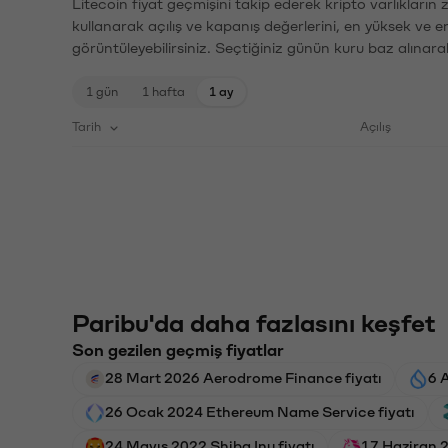
Litecoin fiyat geçmişini takip ederek kripto varlıkların
kullanarak açılış ve kapanış değerlerini, en yüksek ve e
görüntüleyebilirsiniz. Seçtiğiniz günün kuru baz alınarak
1 gün
1 hafta
1 ay
Tarih
Açılış
Paribu'da daha fazlasını keşfet
Son gezilen geçmiş fiyatlar
28 Mart 2026 Aerodrome Finance fiyatı
6 
26 Ocak 2024 Ethereum Name Service fiyatı
24 Mayıs 2022 Shiba Inu fiyatı
17 Haziran 