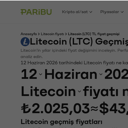
Kripto al/sat
Piyasalar
Anasayfa
Litecoin fiyatı
Litecoin (LTC) TL fiyat geçmişi
Litecoin (LTC) Geçmi
Litecoin'in yıllar içindeki fiyat değişimini inceleyin. P
analiz edin.
12 Haziran 2026 tarihindeki Litecoin fiyatı ne k
12
Haziran
20
Litecoin
fiyatı
₺2.025,03
≈
$43
Litecoin geçmiş fiyatları