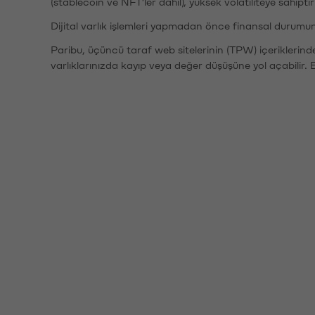
(stablecoin ve NFT'ler dahil), yüksek volatiliteye sahipti
Dijital varlık işlemleri yapmadan önce finansal durumu
Paribu, üçüncü taraf web sitelerinin (TPW) içeriklerin
varlıklarınızda kayıp veya değer düşüşüne yol açabilir. 