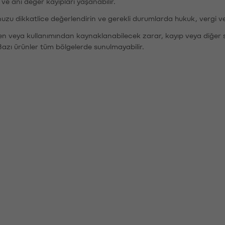
r ve ani değer kayıpları yaşanabilir.
nuzu dikkatlice değerlendirin ve gerekli durumlarda hukuk, vergi v
den veya kullanımından kaynaklanabilecek zarar, kayıp veya diğer 
Bazı ürünler tüm bölgelerde sunulmayabilir.