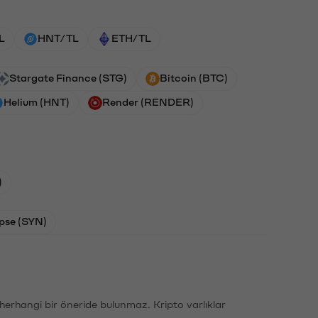
L
HNT/TL
ETH/TL
Stargate Finance (STG)
Bitcoin (BTC)
Helium (HNT)
Render (RENDER)
)
pse (SYN)
li herhangi bir öneride bulunmaz. Kripto varlıklar