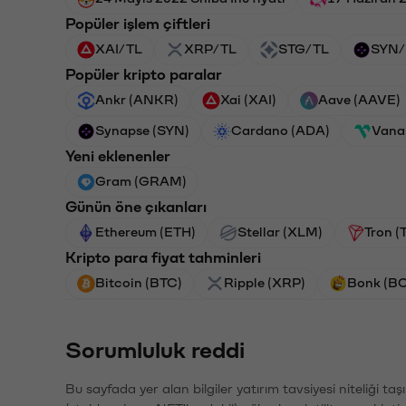
Popüler işlem çiftleri
XAI/TL
XRP/TL
STG/TL
SYN/
Popüler kripto paralar
Ankr (ANKR)
Xai (XAI)
Aave (AAVE)
Synapse (SYN)
Cardano (ADA)
Vana
Yeni eklenenler
Gram (GRAM)
Günün öne çıkanları
Ethereum (ETH)
Stellar (XLM)
Tron (
Kripto para fiyat tahminleri
Bitcoin (BTC)
Ripple (XRP)
Bonk (B
Sorumluluk reddi
Bu sayfada yer alan bilgiler yatırım tavsiyesi niteliği ta