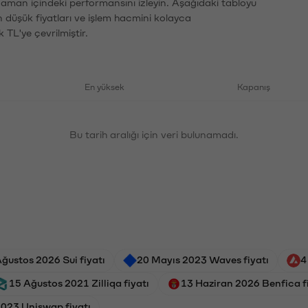
 zaman içindeki performansını izleyin. Aşağıdaki tabloyu
n düşük fiyatları ve işlem hacmini kolayca
 TL'ye çevrilmiştir.
En yüksek
Kapanış
Bu tarih aralığı için veri bulunamadı.
Ağustos 2026 Sui fiyatı
20 Mayıs 2023 Waves fiyatı
4
15 Ağustos 2021 Zilliqa fiyatı
13 Haziran 2026 Benfica f
2023 Uniswap fiyatı