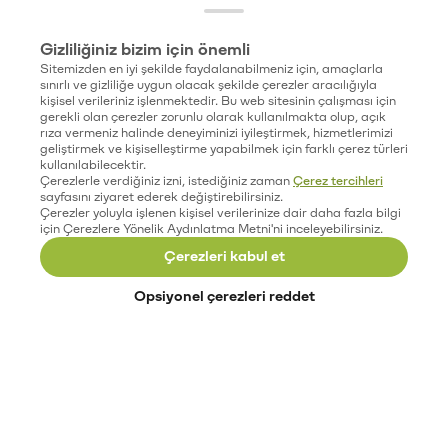
Gizliliğiniz bizim için önemli
Sitemizden en iyi şekilde faydalanabilmeniz için, amaçlarla
sınırlı ve gizliliğe uygun olacak şekilde çerezler aracılığıyla
kişisel verileriniz işlenmektedir. Bu web sitesinin çalışması için
gerekli olan çerezler zorunlu olarak kullanılmakta olup, açık
rıza vermeniz halinde deneyiminizi iyileştirmek, hizmetlerimizi
geliştirmek ve kişiselleştirme yapabilmek için farklı çerez türleri
kullanılabilecektir.
Çerezlerle verdiğiniz izni, istediğiniz zaman
Çerez tercihleri
sayfasını ziyaret ederek değiştirebilirsiniz.
Çerezler yoluyla işlenen kişisel verilerinize dair daha fazla bilgi
için Çerezlere Yönelik Aydınlatma Metni'ni inceleyebilirsiniz.
Çerezleri kabul et
Opsiyonel çerezleri reddet
Paribu’yu keşfet