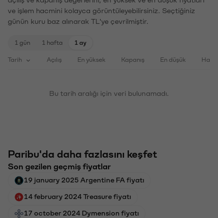
açılış ve kapanış değerlerini, en yüksek ve en düşük fiyatları
ve işlem hacmini kolayca görüntüleyebilirsiniz. Seçtiğiniz
günün kuru baz alınarak TL'ye çevrilmiştir.
1 gün
1 hafta
1 ay
Tarih
Açılış
En yüksek
Kapanış
En düşük
Haci
Bu tarih aralığı için veri bulunamadı.
Paribu'da daha fazlasını keşfet
Son gezilen geçmiş fiyatlar
19 january 2025 Argentine FA fiyatı
14 february 2024 Treasure fiyatı
17 october 2024 Dymension fiyatı