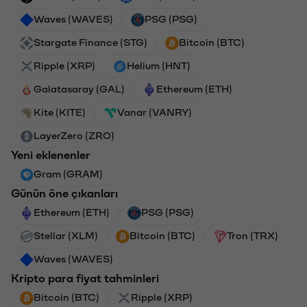
Waves (WAVES)
PSG (PSG)
Stargate Finance (STG)
Bitcoin (BTC)
Ripple (XRP)
Helium (HNT)
Galatasaray (GAL)
Ethereum (ETH)
Kite (KITE)
Vanar (VANRY)
LayerZero (ZRO)
Yeni eklenenler
Gram (GRAM)
Günün öne çıkanları
Ethereum (ETH)
PSG (PSG)
Stellar (XLM)
Bitcoin (BTC)
Tron (TRX)
Waves (WAVES)
Kripto para fiyat tahminleri
Bitcoin (BTC)
Ripple (XRP)