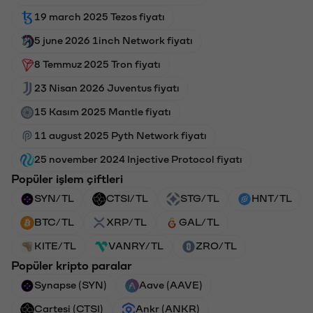
19 march 2025 Tezos fiyatı
5 june 2026 1inch Network fiyatı
8 Temmuz 2025 Tron fiyatı
23 Nisan 2026 Juventus fiyatı
15 Kasım 2025 Mantle fiyatı
11 august 2025 Pyth Network fiyatı
25 november 2024 Injective Protocol fiyatı
Popüler işlem çiftleri
SYN/TL
CTSI/TL
STG/TL
HNT/TL
BTC/TL
XRP/TL
GAL/TL
KITE/TL
VANRY/TL
ZRO/TL
Popüler kripto paralar
Synapse (SYN)
Aave (AAVE)
Cartesi (CTSI)
Ankr (ANKR)