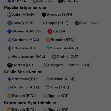
ETH/TL
OXT/TL
CTSI/TL
Popüler kripto paralar
Ankr (ANKR)
Synapse (SYN)
Aave (AAVE)
Ripple (XRP)
PSG (PSG)
Waves (WAVES)
Xai (XAI)
Cardano (ADA)
Bitcoin (BTC)
Ethereum (ETH)
Vanar (VANRY)
Galatasaray (GAL)
Orchid (OXT)
Cartesi (CTSI)
Stargate Finance (STG)
Günün öne çıkanları
Ethereum (ETH)
Stellar (XLM)
Cardano (ADA)
Tron (TRX)
Bitcoin (BTC)
Ripple (XRP)
Kripto para fiyat tahminleri
Bitcoin (BTC)
Ripple (XRP)