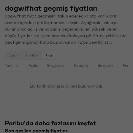
dogwifhat geçmiş fiyatları
dogwifhat fiyat geçmişini takip ederek kripto varlıkların
zaman içindeki performansını izleyin. Aşağıdaki tabloyu
kullanarak açılış ve kapanış değerlerini, en yüksek ve en
düşük fiyatları ve işlem hacmini kolayca görüntüleyebilirsiniz.
Seçtiğiniz günün kuru baz alınarak TL'ye çevrilmiştir.
1 gün
1 hafta
1 ay
Tarih
Açılış
En yüksek
Kapanış
En düşük
Haci
Bu tarih aralığı için veri bulunamadı.
Paribu'da daha fazlasını keşfet
Son gezilen geçmiş fiyatlar