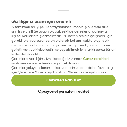
Gizliliğiniz bizim için önemli
Sitemizden en iyi şekilde faydalanabilmeniz için, amaçlarla
sınırlı ve gizliliğe uygun olacak şekilde çerezler aracılığıyla
kişisel verileriniz işlenmektedir. Bu web sitesinin çalışması için
gerekli olan çerezler zorunlu olarak kullanılmakta olup, açık
rıza vermeniz halinde deneyiminizi iyileştirmek, hizmetlerimizi
geliştirmek ve kişiselleştirme yapabilmek için farklı çerez türleri
kullanılabilecektir.
Çerezlerle verdiğiniz izni, istediğiniz zaman
Çerez tercihleri
sayfasını ziyaret ederek değiştirebilirsiniz.
Çerezler yoluyla işlenen kişisel verilerinize dair daha fazla bilgi
için Çerezlere Yönelik Aydınlatma Metni'ni inceleyebilirsiniz.
Çerezleri kabul et
Opsiyonel çerezleri reddet