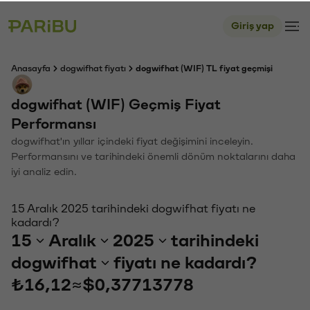
Giriş yap
Anasayfa
dogwifhat fiyatı
dogwifhat (WIF) TL fiyat geçmişi
dogwifhat (WIF) Geçmiş Fiyat
Performansı
dogwifhat'ın yıllar içindeki fiyat değişimini inceleyin.
Performansını ve tarihindeki önemli dönüm noktalarını daha
iyi analiz edin.
15 Aralık 2025 tarihindeki dogwifhat fiyatı ne
kadardı?
15
Aralık
2025
tarihindeki
dogwifhat
fiyatı ne kadardı?
₺16,12
≈
$0,37713778