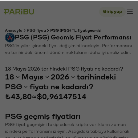
Giriş yap
Anasayfa
PSG fiyatı
PSG (PSG) TL fiyat geçmişi
PSG (PSG) Geçmiş Fiyat Performansı
PSG'in yıllar içindeki fiyat değişimini inceleyin. Performansını
ve tarihindeki önemli dönüm noktalarını daha iyi analiz edin.
18 Mayıs 2026 tarihindeki PSG fiyatı ne kadardı?
18
Mayıs
2026
tarihindeki
PSG
fiyatı ne kadardı?
₺43,80
≈
$0,96147514
PSG geçmiş fiyatları
PSG fiyat geçmişini takip ederek kripto varlıkların zaman
içindeki performansını izleyin. Aşağıdaki tabloyu kullanarak
açılış ve kapanış değerlerini, en yüksek ve en düşük fiyatları