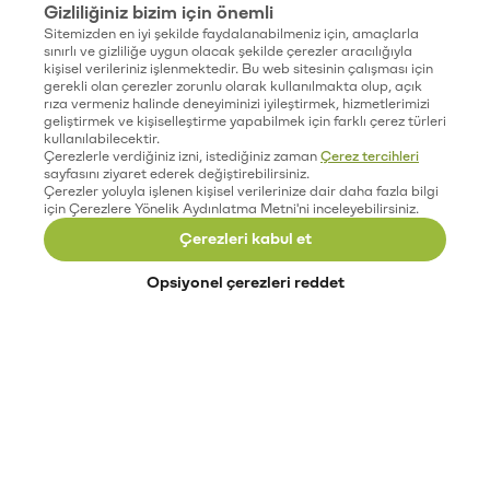
Gizliliğiniz bizim için önemli
Sitemizden en iyi şekilde faydalanabilmeniz için, amaçlarla
sınırlı ve gizliliğe uygun olacak şekilde çerezler aracılığıyla
kişisel verileriniz işlenmektedir. Bu web sitesinin çalışması için
gerekli olan çerezler zorunlu olarak kullanılmakta olup, açık
rıza vermeniz halinde deneyiminizi iyileştirmek, hizmetlerimizi
geliştirmek ve kişiselleştirme yapabilmek için farklı çerez türleri
kullanılabilecektir.
Çerezlerle verdiğiniz izni, istediğiniz zaman
Çerez tercihleri
sayfasını ziyaret ederek değiştirebilirsiniz.
Çerezler yoluyla işlenen kişisel verilerinize dair daha fazla bilgi
için Çerezlere Yönelik Aydınlatma Metni'ni inceleyebilirsiniz.
Çerezleri kabul et
Opsiyonel çerezleri reddet
Paribu’yu keşfet
Eğitimler
Etkinlikler