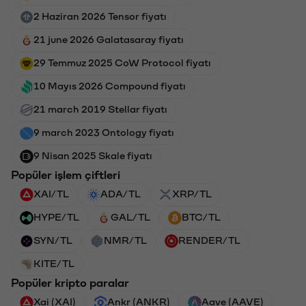
2 Haziran 2026 Tensor fiyatı
21 june 2026 Galatasaray fiyatı
29 Temmuz 2025 CoW Protocol fiyatı
10 Mayıs 2026 Compound fiyatı
21 march 2019 Stellar fiyatı
9 march 2023 Ontology fiyatı
9 Nisan 2025 Skale fiyatı
Popüler işlem çiftleri
XAI/TL
ADA/TL
XRP/TL
HYPE/TL
GAL/TL
BTC/TL
SYN/TL
NMR/TL
RENDER/TL
KITE/TL
Popüler kripto paralar
Xai (XAI)
Ankr (ANKR)
Aave (AAVE)