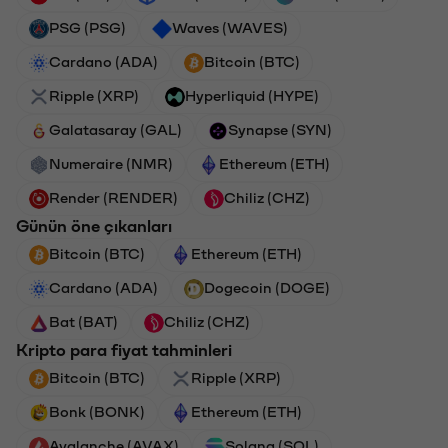
PSG (PSG)
Waves (WAVES)
Cardano (ADA)
Bitcoin (BTC)
Ripple (XRP)
Hyperliquid (HYPE)
Galatasaray (GAL)
Synapse (SYN)
Numeraire (NMR)
Ethereum (ETH)
Render (RENDER)
Chiliz (CHZ)
Günün öne çıkanları
Bitcoin (BTC)
Ethereum (ETH)
Cardano (ADA)
Dogecoin (DOGE)
Bat (BAT)
Chiliz (CHZ)
Kripto para fiyat tahminleri
Bitcoin (BTC)
Ripple (XRP)
Bonk (BONK)
Ethereum (ETH)
Avalanche (AVAX)
Solana (SOL)