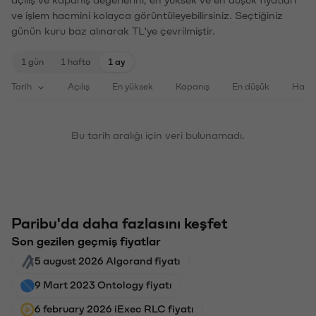
ve işlem hacmini kolayca görüntüleyebilirsiniz. Seçtiğiniz
günün kuru baz alınarak TL'ye çevrilmiştir.
1 gün
1 hafta
1 ay
Tarih
Açılış
En yüksek
Kapanış
En düşük
Haci
Bu tarih aralığı için veri bulunamadı.
Paribu'da daha fazlasını keşfet
Son gezilen geçmiş fiyatlar
5 august 2026 Algorand fiyatı
9 Mart 2023 Ontology fiyatı
6 february 2026 iExec RLC fiyatı