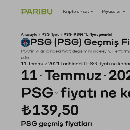
Kripto al/sat
Piyasalar
Anasayfa
PSG fiyatı
PSG (PSG) TL fiyat geçmişi
PSG (PSG) Geçmiş Fi
PSG'in yıllar içindeki fiyat değişimini inceleyin. Perfor
edin.
11 Temmuz 2021 tarihindeki PSG fiyatı ne kada
11
Temmuz
20
PSG
fiyatı ne 
₺139,50
PSG geçmiş fiyatları