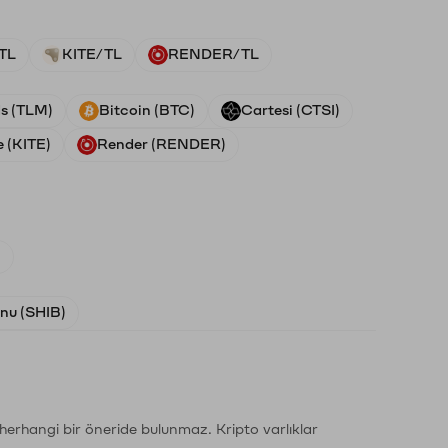
TL
KITE/TL
RENDER/TL
ds (TLM)
Bitcoin (BTC)
Cartesi (CTSI)
e (KITE)
Render (RENDER)
)
Inu (SHIB)
li herhangi bir öneride bulunmaz. Kripto varlıklar