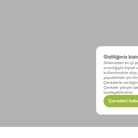
Gizliliğiniz biz
Sitemizden en iyi şe
aracılığıyla kişisel
kullanılmakta olup, 
yapabilmek için fark
Çerezlerle verdiğin
Çerezler yoluyla işl
inceleyebilirsiniz.
Çerezleri kabu