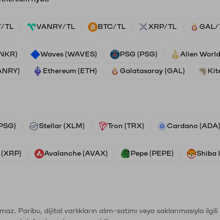
/TL
VANRY/TL
BTC/TL
XRP/TL
GAL/
ANKR)
Waves (WAVES)
PSG (PSG)
Alien Worl
ANRY)
Ethereum (ETH)
Galatasaray (GAL)
Kit
PSG)
Stellar (XLM)
Tron (TRX)
Cardano (ADA
 (XRP)
Avalanche (AVAX)
Pepe (PEPE)
Shiba 
şımaz. Paribu, dijital varlıkların alım-satımı veya saklanmasıyla ilgi