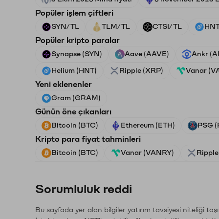
Popüler işlem çiftleri
SYN/TL
TLM/TL
CTSI/TL
HNT
Popüler kripto paralar
Synapse (SYN)
Aave (AAVE)
Ankr (
Helium (HNT)
Ripple (XRP)
Vanar (V
Yeni eklenenler
Gram (GRAM)
Günün öne çıkanları
Bitcoin (BTC)
Ethereum (ETH)
PSG (
Kripto para fiyat tahminleri
Bitcoin (BTC)
Vanar (VANRY)
Ripple
Sorumluluk reddi
Bu sayfada yer alan bilgiler yatırım tavsiyesi niteliği ta