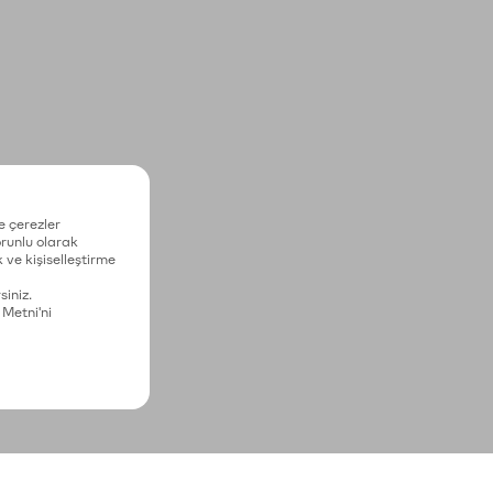
e çerezler
zorunlu olarak
 ve kişiselleştirme
siniz.
 Metni'ni