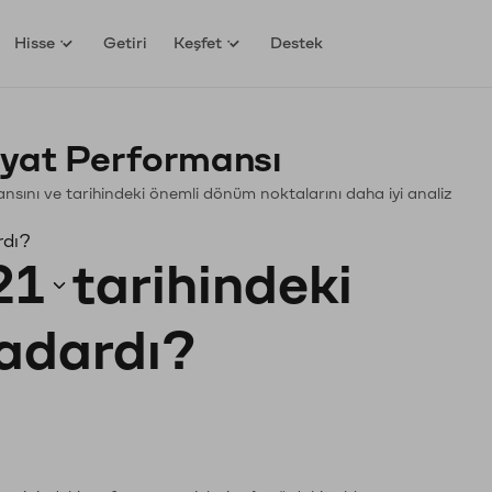
Hisse
Getiri
Keşfet
Destek
yat Performansı
mansını ve tarihindeki önemli dönüm noktalarını daha iyi analiz
rdı?
21
tarihindeki
kadardı?