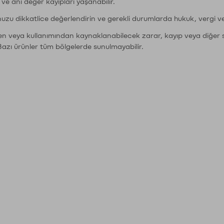
r ve ani değer kayıpları yaşanabilir.
nuzu dikkatlice değerlendirin ve gerekli durumlarda hukuk, vergi v
den veya kullanımından kaynaklanabilecek zarar, kayıp veya diğer 
Bazı ürünler tüm bölgelerde sunulmayabilir.