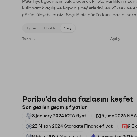
PSG fiyat geçmişini takip ederek kripto varlıkların zam
kullanarak açılış ve kapanış değerlerini, en yüksek ve e
görüntüleyebilirsiniz. Seçtiğiniz günün kuru baz alınarak
1 gün
1 hafta
1 ay
Tarih
Açılış
Paribu'da daha fazlasını keşfet
Son gezilen geçmiş fiyatlar
8 january 2024 IOTA fiyatı
5 june 2026 NEAR
23 Nisan 2024 Stargate Finance fiyatı
9 Ek
8 Ekim 2023 Mina fiyatı
3 november 2018 E