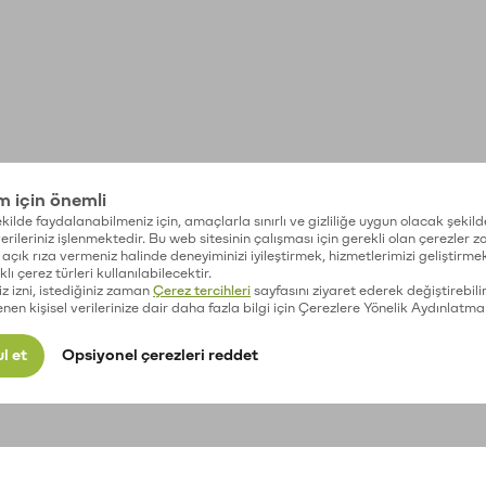
im için önemli
kilde faydalanabilmeniz için, amaçlarla sınırlı ve gizliliğe uygun olacak şekild
 verileriniz işlenmektedir. Bu web sitesinin çalışması için gerekli olan çerezler 
açık rıza vermeniz halinde deneyiminizi iyileştirmek, hizmetlerimizi geliştirmek
lı çerez türleri kullanılabilecektir.
iz izni, istediğiniz zaman
Çerez tercihleri
sayfasını ziyaret ederek değiştirebilir
enen kişisel verilerinize dair daha fazla bilgi için Çerezlere Yönelik Aydınlatma
l et
Opsiyonel çerezleri reddet