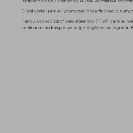
(stablecoin ve NFT'ler dahil), yüksek volatiliteye sahipti
Dijital varlık işlemleri yapmadan önce finansal durumu
Paribu, üçüncü taraf web sitelerinin (TPW) içeriklerin
varlıklarınızda kayıp veya değer düşüşüne yol açabilir. 