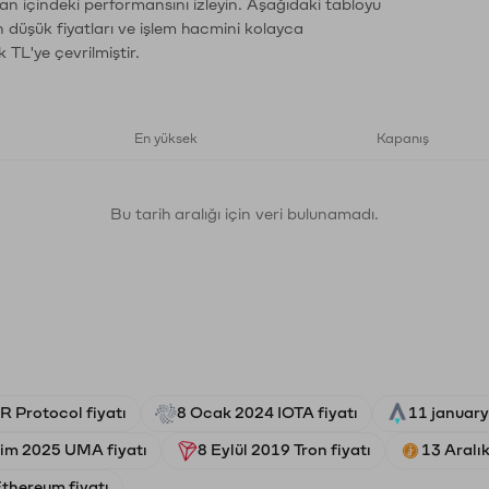
an içindeki performansını izleyin. Aşağıdaki tabloyu
n düşük fiyatları ve işlem hacmini kolayca
 TL'ye çevrilmiştir.
En yüksek
Kapanış
Bu tarih aralığı için veri bulunamadı.
 Protocol fiyatı
8 Ocak 2024 IOTA fiyatı
11 january
im 2025 UMA fiyatı
8 Eylül 2019 Tron fiyatı
13 Aralı
thereum fiyatı