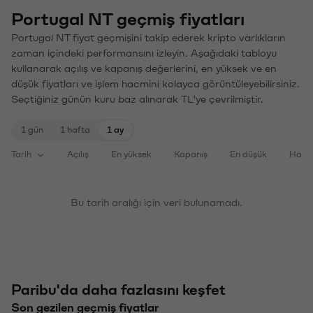
Portugal NT geçmiş fiyatları
Portugal NT fiyat geçmişini takip ederek kripto varlıkların
zaman içindeki performansını izleyin. Aşağıdaki tabloyu
kullanarak açılış ve kapanış değerlerini, en yüksek ve en
düşük fiyatları ve işlem hacmini kolayca görüntüleyebilirsiniz.
Seçtiğiniz günün kuru baz alınarak TL'ye çevrilmiştir.
1 gün
1 hafta
1 ay
Tarih
Açılış
En yüksek
Kapanış
En düşük
Haci
Bu tarih aralığı için veri bulunamadı.
Paribu'da daha fazlasını keşfet
Son gezilen geçmiş fiyatlar