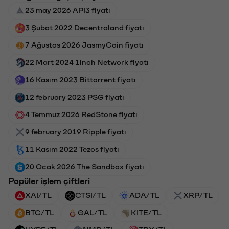
23 may 2026 API3 fiyatı
3 Şubat 2022 Decentraland fiyatı
7 Ağustos 2026 JasmyCoin fiyatı
22 Mart 2024 1inch Network fiyatı
16 Kasım 2023 Bittorrent fiyatı
12 february 2023 PSG fiyatı
4 Temmuz 2026 RedStone fiyatı
9 february 2019 Ripple fiyatı
11 Kasım 2022 Tezos fiyatı
20 Ocak 2026 The Sandbox fiyatı
Popüler işlem çiftleri
XAI/TL
CTSI/TL
ADA/TL
XRP/TL
BTC/TL
GAL/TL
KITE/TL