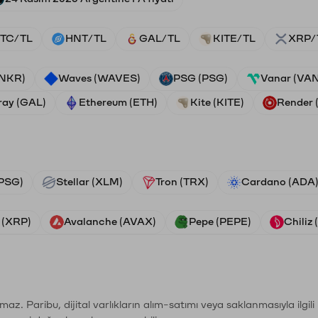
TC/TL
HNT/TL
GAL/TL
KITE/TL
XRP/
ANKR)
Waves (WAVES)
PSG (PSG)
Vanar (VA
ray (GAL)
Ethereum (ETH)
Kite (KITE)
Render
PSG)
Stellar (XLM)
Tron (TRX)
Cardano (ADA
 (XRP)
Avalanche (AVAX)
Pepe (PEPE)
Chiliz
şımaz. Paribu, dijital varlıkların alım-satımı veya saklanmasıyla ilgi