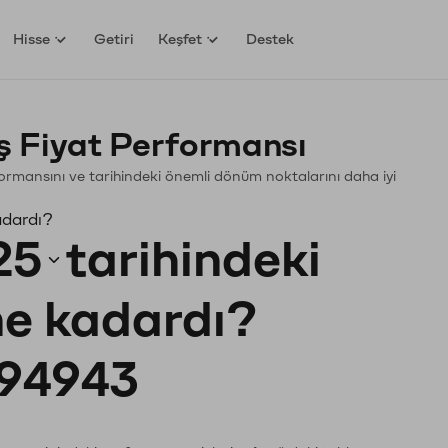
Hisse
Getiri
Keşfet
Destek
 Fiyat Performansı
erformansını ve tarihindeki önemli dönüm noktalarını daha iyi
adardı?
25
tarihindeki
 ne kadardı?
94943