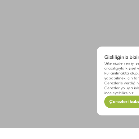
Gizliliğiniz biz
Sitemizden en iyi şe
aracılığıyla kişisel
kullanılmakta olup, 
yapabilmek için fark
Çerezlerle verdiğin
Çerezler yoluyla işl
inceleyebilirsiniz.
Çerezleri kabu