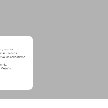
e çerezler
zorunlu olarak
 ve kişiselleştirme
siniz.
 Metni'ni