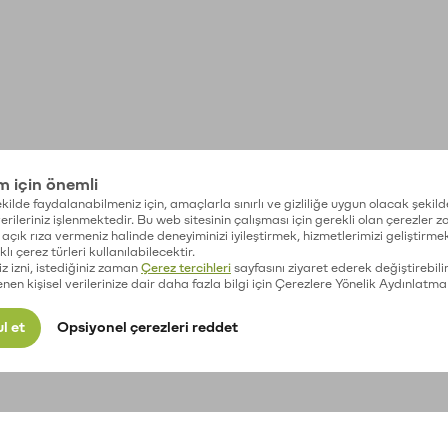
im için önemli
kilde faydalanabilmeniz için, amaçlarla sınırlı ve gizliliğe uygun olacak şekild
 verileriniz işlenmektedir. Bu web sitesinin çalışması için gerekli olan çerezler 
açık rıza vermeniz halinde deneyiminizi iyileştirmek, hizmetlerimizi geliştirmek
lı çerez türleri kullanılabilecektir.
iz izni, istediğiniz zaman
Çerez tercihleri
sayfasını ziyaret ederek değiştirebilir
enen kişisel verilerinize dair daha fazla bilgi için Çerezlere Yönelik Aydınlatma
l et
Opsiyonel çerezleri reddet