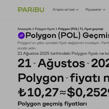
Kripto al/sat
Piyasalar
Anasayfa
Polygon fiyatı
Polygon (POL) TL fiyat geçmişi
Polygon (POL) Geçmiş
Polygon'un yıllar içindeki fiyat değişimini inceleyin. P
analiz edin.
21 Ağustos 2025 tarihindeki Polygon fiyatı ne k
21
Ağustos
20
Polygon
fiyatı
₺10,27
≈
$0,252
Polygon geçmiş fiyatları