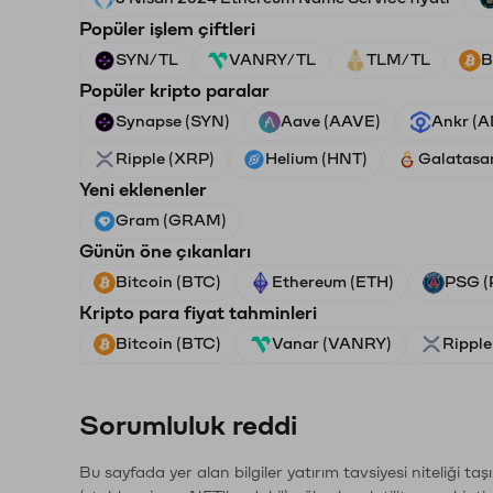
Popüler işlem çiftleri
SYN/TL
VANRY/TL
TLM/TL
B
Popüler kripto paralar
Synapse (SYN)
Aave (AAVE)
Ankr (
Ripple (XRP)
Helium (HNT)
Galatasa
Yeni eklenenler
Gram (GRAM)
Günün öne çıkanları
Bitcoin (BTC)
Ethereum (ETH)
PSG (
Kripto para fiyat tahminleri
Bitcoin (BTC)
Vanar (VANRY)
Ripple
Sorumluluk reddi
Bu sayfada yer alan bilgiler yatırım tavsiyesi niteliği ta