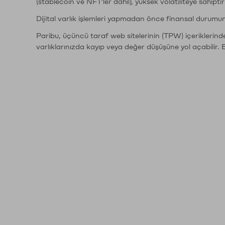
(stablecoin ve NFT'ler dahil), yüksek volatiliteye sahipti
Dijital varlık işlemleri yapmadan önce finansal durumu
Paribu, üçüncü taraf web sitelerinin (TPW) içeriklerin
varlıklarınızda kayıp veya değer düşüşüne yol açabilir. 