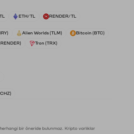
TL
ETH/TL
RENDER/TL
NRY)
Alien Worlds (TLM)
Bitcoin (BTC)
 (RENDER)
Tron (TRX)
)
 (CHZ)
li herhangi bir öneride bulunmaz. Kripto varlıklar