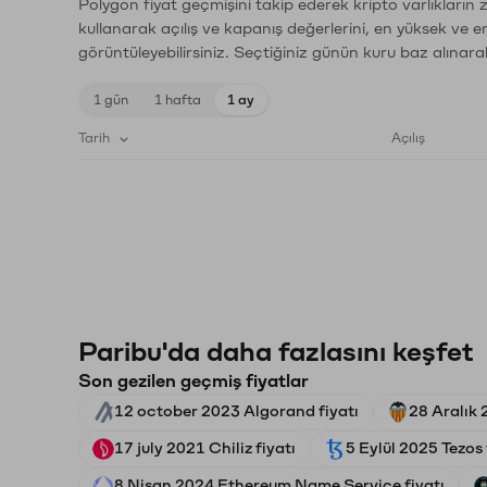
Polygon fiyat geçmişini takip ederek kripto varlıkların
kullanarak açılış ve kapanış değerlerini, en yüksek ve e
görüntüleyebilirsiniz. Seçtiğiniz günün kuru baz alınarak
1 gün
1 hafta
1 ay
Tarih
Açılış
Paribu'da daha fazlasını keşfet
Son gezilen geçmiş fiyatlar
12 october 2023 Algorand fiyatı
28 Aralık 
17 july 2021 Chiliz fiyatı
5 Eylül 2025 Tezos 
8 Nisan 2024 Ethereum Name Service fiyatı