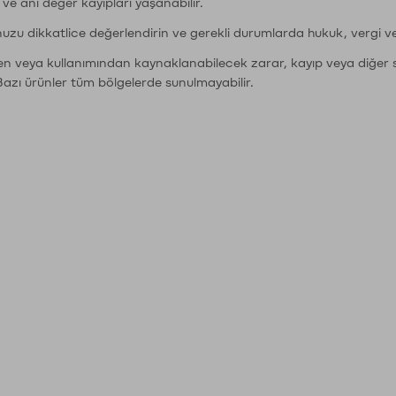
r ve ani değer kayıpları yaşanabilir.
nuzu dikkatlice değerlendirin ve gerekli durumlarda hukuk, vergi v
den veya kullanımından kaynaklanabilecek zarar, kayıp veya diğer 
Bazı ürünler tüm bölgelerde sunulmayabilir.