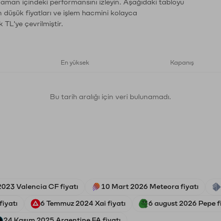
 zaman içindeki performansını izleyin. Aşağıdaki tabloyu
n düşük fiyatları ve işlem hacmini kolayca
 TL'ye çevrilmiştir.
En yüksek
Kapanış
Bu tarih aralığı için veri bulunamadı.
2023 Valencia CF fiyatı
10 Mart 2026 Meteora fiyatı
fiyatı
6 Temmuz 2024 Xai fiyatı
6 august 2026 Pepe f
24 Kasım 2025 Argentine FA fiyatı