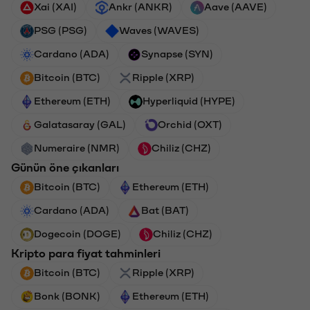
Xai (XAI)
Ankr (ANKR)
Aave (AAVE)
PSG (PSG)
Waves (WAVES)
Cardano (ADA)
Synapse (SYN)
Bitcoin (BTC)
Ripple (XRP)
Ethereum (ETH)
Hyperliquid (HYPE)
Galatasaray (GAL)
Orchid (OXT)
Numeraire (NMR)
Chiliz (CHZ)
Günün öne çıkanları
Bitcoin (BTC)
Ethereum (ETH)
Cardano (ADA)
Bat (BAT)
Dogecoin (DOGE)
Chiliz (CHZ)
Kripto para fiyat tahminleri
Bitcoin (BTC)
Ripple (XRP)
Bonk (BONK)
Ethereum (ETH)