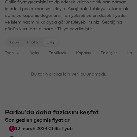
Chiliz fiyat geçmişini takip ederek kripto varlıkların zaman
içindeki performansını izleyin. Aşağıdaki tabloyu kullanarak
açılış ve kapanış değerlerini, en yüksek ve en düşük fiyatları
ve işlem hacmini kolayca görüntüleyebilirsiniz. Seçtiğiniz
günün kuru baz alınarak TL'ye çevrilmiştir.
1 gün
1 hafta
1 ay
Tarih
Açılış
En yüksek
Kapanış
En düşük
Haci
Bu tarih aralığı için veri bulunamadı.
Paribu'da daha fazlasını keşfet
Son gezilen geçmiş fiyatlar
13 march 2024 Chiliz fiyatı