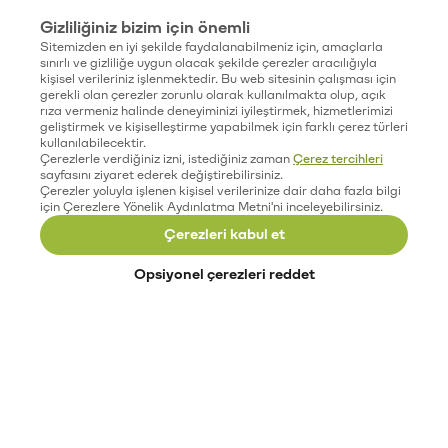
Gizliliğiniz bizim için önemli
Sitemizden en iyi şekilde faydalanabilmeniz için, amaçlarla
sınırlı ve gizliliğe uygun olacak şekilde çerezler aracılığıyla
kişisel verileriniz işlenmektedir. Bu web sitesinin çalışması için
gerekli olan çerezler zorunlu olarak kullanılmakta olup, açık
rıza vermeniz halinde deneyiminizi iyileştirmek, hizmetlerimizi
geliştirmek ve kişiselleştirme yapabilmek için farklı çerez türleri
kullanılabilecektir.
Çerezlerle verdiğiniz izni, istediğiniz zaman
Çerez tercihleri
sayfasını ziyaret ederek değiştirebilirsiniz.
Çerezler yoluyla işlenen kişisel verilerinize dair daha fazla bilgi
için Çerezlere Yönelik Aydınlatma Metni'ni inceleyebilirsiniz.
Çerezleri kabul et
Opsiyonel çerezleri reddet
Paribu’yu keşfet
Eğitimler