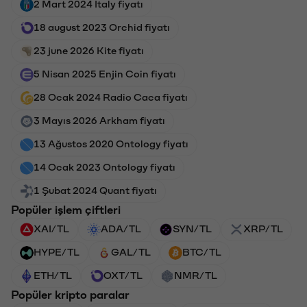
2 Mart 2024 Italy fiyatı
18 august 2023 Orchid fiyatı
23 june 2026 Kite fiyatı
5 Nisan 2025 Enjin Coin fiyatı
28 Ocak 2024 Radio Caca fiyatı
3 Mayıs 2026 Arkham fiyatı
13 Ağustos 2020 Ontology fiyatı
14 Ocak 2023 Ontology fiyatı
1 Şubat 2024 Quant fiyatı
Popüler işlem çiftleri
XAI/TL
ADA/TL
SYN/TL
XRP/TL
HYPE/TL
GAL/TL
BTC/TL
ETH/TL
OXT/TL
NMR/TL
Popüler kripto paralar