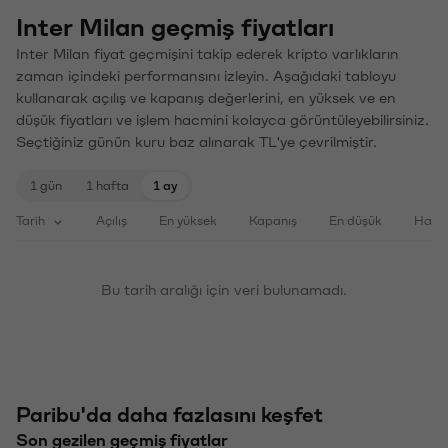
Inter Milan geçmiş fiyatları
Inter Milan fiyat geçmişini takip ederek kripto varlıkların
zaman içindeki performansını izleyin. Aşağıdaki tabloyu
kullanarak açılış ve kapanış değerlerini, en yüksek ve en
düşük fiyatları ve işlem hacmini kolayca görüntüleyebilirsiniz.
Seçtiğiniz günün kuru baz alınarak TL'ye çevrilmiştir.
1 gün
1 hafta
1 ay
Tarih
Açılış
En yüksek
Kapanış
En düşük
Haci
Bu tarih aralığı için veri bulunamadı.
Paribu'da daha fazlasını keşfet
Son gezilen geçmiş fiyatlar