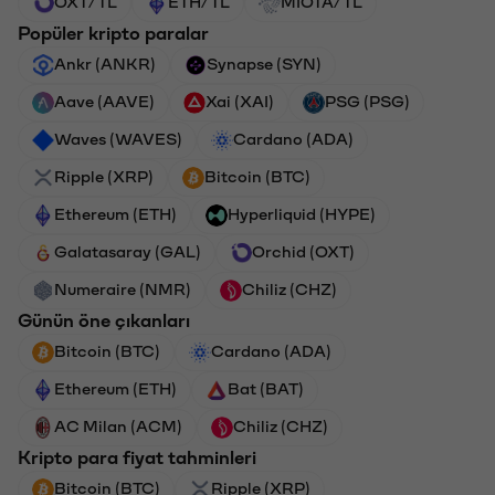
OXT/TL
ETH/TL
MIOTA/TL
Popüler kripto paralar
Ankr (ANKR)
Synapse (SYN)
Aave (AAVE)
Xai (XAI)
PSG (PSG)
Waves (WAVES)
Cardano (ADA)
Ripple (XRP)
Bitcoin (BTC)
Ethereum (ETH)
Hyperliquid (HYPE)
Galatasaray (GAL)
Orchid (OXT)
Numeraire (NMR)
Chiliz (CHZ)
Günün öne çıkanları
Bitcoin (BTC)
Cardano (ADA)
Ethereum (ETH)
Bat (BAT)
AC Milan (ACM)
Chiliz (CHZ)
Kripto para fiyat tahminleri
Bitcoin (BTC)
Ripple (XRP)