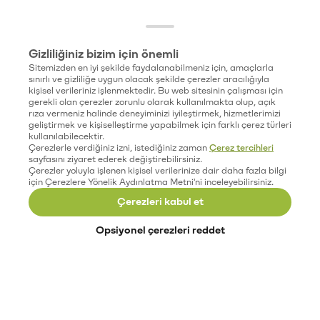
Gizliliğiniz bizim için önemli
Sitemizden en iyi şekilde faydalanabilmeniz için, amaçlarla
sınırlı ve gizliliğe uygun olacak şekilde çerezler aracılığıyla
kişisel verileriniz işlenmektedir. Bu web sitesinin çalışması için
gerekli olan çerezler zorunlu olarak kullanılmakta olup, açık
rıza vermeniz halinde deneyiminizi iyileştirmek, hizmetlerimizi
geliştirmek ve kişiselleştirme yapabilmek için farklı çerez türleri
kullanılabilecektir.
Çerezlerle verdiğiniz izni, istediğiniz zaman
Çerez tercihleri
sayfasını ziyaret ederek değiştirebilirsiniz.
Çerezler yoluyla işlenen kişisel verilerinize dair daha fazla bilgi
için Çerezlere Yönelik Aydınlatma Metni'ni inceleyebilirsiniz.
Çerezleri kabul et
Opsiyonel çerezleri reddet