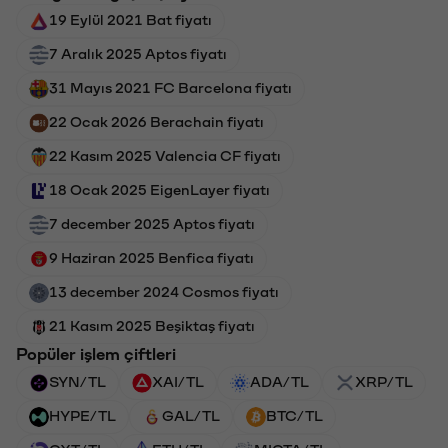
19 Eylül 2021 Bat fiyatı
7 Aralık 2025 Aptos fiyatı
31 Mayıs 2021 FC Barcelona fiyatı
22 Ocak 2026 Berachain fiyatı
22 Kasım 2025 Valencia CF fiyatı
18 Ocak 2025 EigenLayer fiyatı
7 december 2025 Aptos fiyatı
9 Haziran 2025 Benfica fiyatı
13 december 2024 Cosmos fiyatı
21 Kasım 2025 Beşiktaş fiyatı
Popüler işlem çiftleri
SYN/TL
XAI/TL
ADA/TL
XRP/TL
HYPE/TL
GAL/TL
BTC/TL