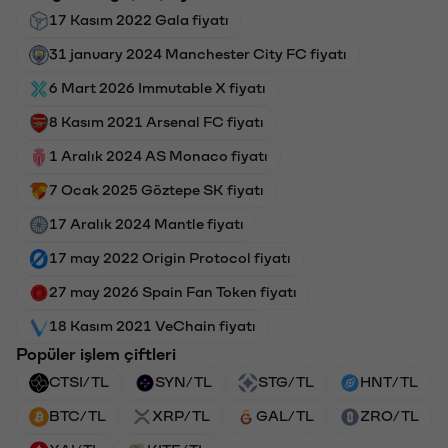
17 Kasım 2022 Gala fiyatı
31 january 2024 Manchester City FC fiyatı
6 Mart 2026 Immutable X fiyatı
8 Kasım 2021 Arsenal FC fiyatı
1 Aralık 2024 AS Monaco fiyatı
7 Ocak 2025 Göztepe SK fiyatı
17 Aralık 2024 Mantle fiyatı
17 may 2022 Origin Protocol fiyatı
27 may 2026 Spain Fan Token fiyatı
18 Kasım 2021 VeChain fiyatı
Popüler işlem çiftleri
CTSI/TL
SYN/TL
STG/TL
HNT/TL
BTC/TL
XRP/TL
GAL/TL
ZRO/TL