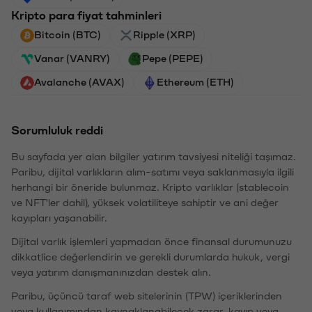
Kripto para fiyat tahminleri
Bitcoin (BTC)
Ripple (XRP)
Vanar (VANRY)
Pepe (PEPE)
Avalanche (AVAX)
Ethereum (ETH)
Sorumluluk reddi
Bu sayfada yer alan bilgiler yatırım tavsiyesi niteliği taşımaz.
Paribu, dijital varlıkların alım-satımı veya saklanmasıyla ilgili
herhangi bir öneride bulunmaz. Kripto varlıklar (stablecoin
ve NFT'ler dahil), yüksek volatiliteye sahiptir ve ani değer
kayıpları yaşanabilir.
Dijital varlık işlemleri yapmadan önce finansal durumunuzu
dikkatlice değerlendirin ve gerekli durumlarda hukuk, vergi
veya yatırım danışmanınızdan destek alın.
Paribu, üçüncü taraf web sitelerinin (TPW) içeriklerinden
veya kullanımından kaynaklanabilecek zarar, kayıp veya