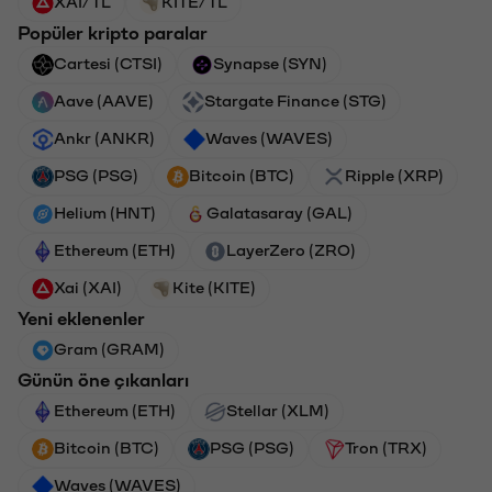
XAI/TL
KITE/TL
Popüler kripto paralar
Cartesi (CTSI)
Synapse (SYN)
Aave (AAVE)
Stargate Finance (STG)
Ankr (ANKR)
Waves (WAVES)
PSG (PSG)
Bitcoin (BTC)
Ripple (XRP)
Helium (HNT)
Galatasaray (GAL)
Ethereum (ETH)
LayerZero (ZRO)
Xai (XAI)
Kite (KITE)
Yeni eklenenler
Gram (GRAM)
Günün öne çıkanları
Ethereum (ETH)
Stellar (XLM)
Bitcoin (BTC)
PSG (PSG)
Tron (TRX)
Waves (WAVES)