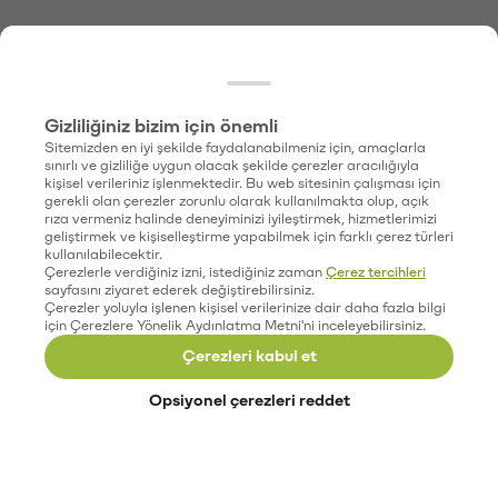
Gizliliğiniz bizim için önemli
Sitemizden en iyi şekilde faydalanabilmeniz için, amaçlarla
sınırlı ve gizliliğe uygun olacak şekilde çerezler aracılığıyla
kişisel verileriniz işlenmektedir. Bu web sitesinin çalışması için
gerekli olan çerezler zorunlu olarak kullanılmakta olup, açık
rıza vermeniz halinde deneyiminizi iyileştirmek, hizmetlerimizi
geliştirmek ve kişiselleştirme yapabilmek için farklı çerez türleri
kullanılabilecektir.
Çerezlerle verdiğiniz izni, istediğiniz zaman
Çerez tercihleri
sayfasını ziyaret ederek değiştirebilirsiniz.
Çerezler yoluyla işlenen kişisel verilerinize dair daha fazla bilgi
için Çerezlere Yönelik Aydınlatma Metni'ni inceleyebilirsiniz.
Çerezleri kabul et
Opsiyonel çerezleri reddet