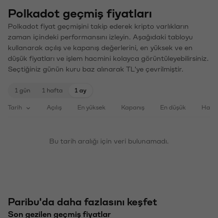
Polkadot geçmiş fiyatları
Polkadot fiyat geçmişini takip ederek kripto varlıkların
zaman içindeki performansını izleyin. Aşağıdaki tabloyu
kullanarak açılış ve kapanış değerlerini, en yüksek ve en
düşük fiyatları ve işlem hacmini kolayca görüntüleyebilirsiniz.
Seçtiğiniz günün kuru baz alınarak TL'ye çevrilmiştir.
1 gün
1 hafta
1 ay
Tarih
Açılış
En yüksek
Kapanış
En düşük
Haci
Bu tarih aralığı için veri bulunamadı.
Paribu'da daha fazlasını keşfet
Son gezilen geçmiş fiyatlar