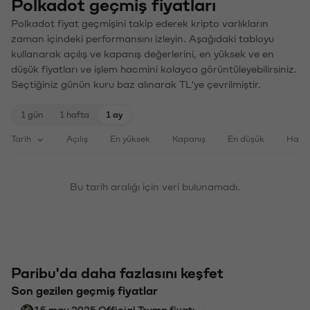
Polkadot geçmiş fiyatları
Polkadot fiyat geçmişini takip ederek kripto varlıkların
zaman içindeki performansını izleyin. Aşağıdaki tabloyu
kullanarak açılış ve kapanış değerlerini, en yüksek ve en
düşük fiyatları ve işlem hacmini kolayca görüntüleyebilirsiniz.
Seçtiğiniz günün kuru baz alınarak TL'ye çevrilmiştir.
1 gün
1 hafta
1 ay
Tarih
Açılış
En yüksek
Kapanış
En düşük
Haci
Bu tarih aralığı için veri bulunamadı.
Paribu'da daha fazlasını keşfet
Son gezilen geçmiş fiyatlar