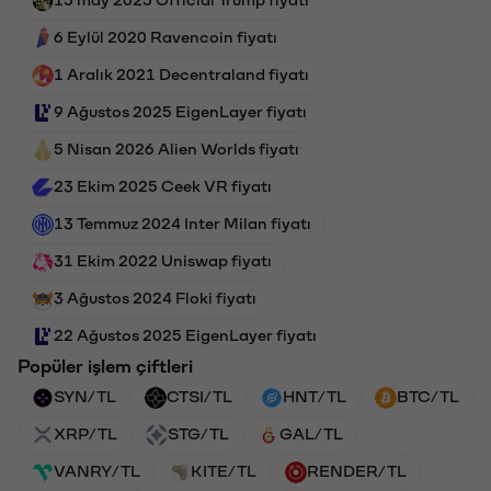
15 may 2025 Official Trump fiyatı
6 Eylül 2020 Ravencoin fiyatı
1 Aralık 2021 Decentraland fiyatı
9 Ağustos 2025 EigenLayer fiyatı
5 Nisan 2026 Alien Worlds fiyatı
23 Ekim 2025 Ceek VR fiyatı
13 Temmuz 2024 Inter Milan fiyatı
31 Ekim 2022 Uniswap fiyatı
3 Ağustos 2024 Floki fiyatı
22 Ağustos 2025 EigenLayer fiyatı
Popüler işlem çiftleri
SYN/TL
CTSI/TL
HNT/TL
BTC/TL
XRP/TL
STG/TL
GAL/TL
VANRY/TL
KITE/TL
RENDER/TL