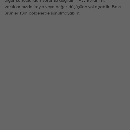
diğer sonuçlardan sorumlu değildir. TPW kullanımı,
varlıklarınızda kayıp veya değer düşüşüne yol açabilir. Bazı
ürünler tüm bölgelerde sunulmayabilir.