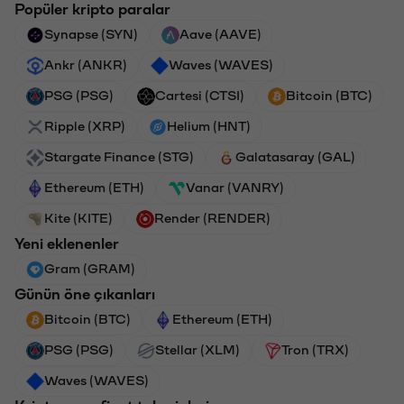
Popüler kripto paralar
Synapse (SYN)
Aave (AAVE)
Ankr (ANKR)
Waves (WAVES)
PSG (PSG)
Cartesi (CTSI)
Bitcoin (BTC)
Ripple (XRP)
Helium (HNT)
Stargate Finance (STG)
Galatasaray (GAL)
Ethereum (ETH)
Vanar (VANRY)
Kite (KITE)
Render (RENDER)
Yeni eklenenler
Gram (GRAM)
Günün öne çıkanları
Bitcoin (BTC)
Ethereum (ETH)
PSG (PSG)
Stellar (XLM)
Tron (TRX)
Waves (WAVES)