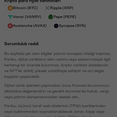
Kripto para fiyat tahminleri
Bitcoin (BTC)
Ripple (XRP)
Vanar (VANRY)
Pepe (PEPE)
Avalanche (AVAX)
Synapse (SYN)
Sorumluluk reddi
Bu sayfada yer alan bilgiler yatırım tavsiyesi niteliği taşımaz.
Paribu, dijital varlıkların alım-satımı veya saklanmasıyla ilgili
herhangi bir öneride bulunmaz. Kripto varlıklar (stablecoin
ve NFT'ler dahil), yüksek volatiliteye sahiptir ve ani değer
kayıpları yaşanabilir.
Dijital varlık işlemleri yapmadan önce finansal durumunuzu
dikkatlice değerlendirin ve gerekli durumlarda hukuk, vergi
veya yatırım danışmanınızdan destek alın.
Paribu, üçüncü taraf web sitelerinin (TPW) içeriklerinden
veya kullanımından kaynaklanabilecek zarar, kayıp veya