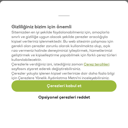
Gizliliğiniz bizim için önemli
Sitemizden en iyi şekilde faydalanabilmeniz için, amaçlarla
sınırlı ve gizliliğe uygun olacak şekilde çerezler aracılığıyla
kişisel verileriniz işlenmektedir. Bu web sitesinin çalışması için
gerekli olan çerezler zorunlu olarak kullanılmakta olup, açık
rıza vermeniz halinde deneyiminizi iyileştirmek, hizmetlerimizi
geliştirmek ve kişiselleştirme yapabilmek için farklı çerez türleri
kullanılabilecektir.
Çerezlerle verdiğiniz izni, istediğiniz zaman
Çerez tercihleri
sayfasını ziyaret ederek değiştirebilirsiniz.
Çerezler yoluyla işlenen kişisel verilerinize dair daha fazla bilgi
için Çerezlere Yönelik Aydınlatma Metni'ni inceleyebilirsiniz.
Çerezleri kabul et
Opsiyonel çerezleri reddet