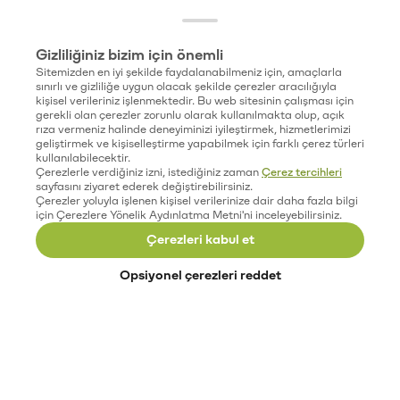
Gizliliğiniz bizim için önemli
Sitemizden en iyi şekilde faydalanabilmeniz için, amaçlarla
sınırlı ve gizliliğe uygun olacak şekilde çerezler aracılığıyla
kişisel verileriniz işlenmektedir. Bu web sitesinin çalışması için
gerekli olan çerezler zorunlu olarak kullanılmakta olup, açık
rıza vermeniz halinde deneyiminizi iyileştirmek, hizmetlerimizi
geliştirmek ve kişiselleştirme yapabilmek için farklı çerez türleri
kullanılabilecektir.
Çerezlerle verdiğiniz izni, istediğiniz zaman
Çerez tercihleri
sayfasını ziyaret ederek değiştirebilirsiniz.
Çerezler yoluyla işlenen kişisel verilerinize dair daha fazla bilgi
için Çerezlere Yönelik Aydınlatma Metni'ni inceleyebilirsiniz.
Çerezleri kabul et
Opsiyonel çerezleri reddet
Paribu’yu keşfet