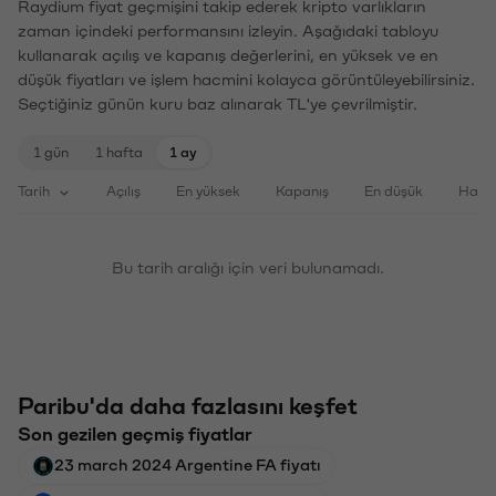
Raydium fiyat geçmişini takip ederek kripto varlıkların
zaman içindeki performansını izleyin. Aşağıdaki tabloyu
kullanarak açılış ve kapanış değerlerini, en yüksek ve en
düşük fiyatları ve işlem hacmini kolayca görüntüleyebilirsiniz.
Seçtiğiniz günün kuru baz alınarak TL'ye çevrilmiştir.
1 gün
1 hafta
1 ay
Tarih
Açılış
En yüksek
Kapanış
En düşük
Haci
Bu tarih aralığı için veri bulunamadı.
Paribu'da daha fazlasını keşfet
Son gezilen geçmiş fiyatlar
23 march 2024 Argentine FA fiyatı