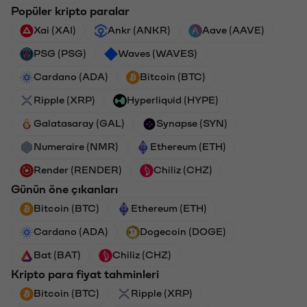
Popüler kripto paralar
Xai (XAI)
Ankr (ANKR)
Aave (AAVE)
PSG (PSG)
Waves (WAVES)
Cardano (ADA)
Bitcoin (BTC)
Ripple (XRP)
Hyperliquid (HYPE)
Galatasaray (GAL)
Synapse (SYN)
Numeraire (NMR)
Ethereum (ETH)
Render (RENDER)
Chiliz (CHZ)
Günün öne çıkanları
Bitcoin (BTC)
Ethereum (ETH)
Cardano (ADA)
Dogecoin (DOGE)
Bat (BAT)
Chiliz (CHZ)
Kripto para fiyat tahminleri
Bitcoin (BTC)
Ripple (XRP)