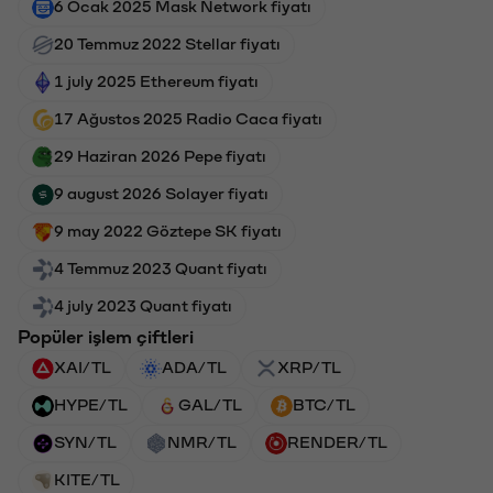
6 Ocak 2025 Mask Network fiyatı
20 Temmuz 2022 Stellar fiyatı
1 july 2025 Ethereum fiyatı
17 Ağustos 2025 Radio Caca fiyatı
29 Haziran 2026 Pepe fiyatı
9 august 2026 Solayer fiyatı
9 may 2022 Göztepe SK fiyatı
4 Temmuz 2023 Quant fiyatı
4 july 2023 Quant fiyatı
Popüler işlem çiftleri
XAI/TL
ADA/TL
XRP/TL
HYPE/TL
GAL/TL
BTC/TL
SYN/TL
NMR/TL
RENDER/TL
KITE/TL