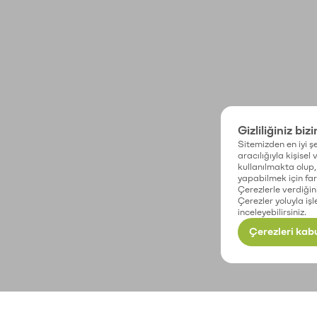
Gizliliğiniz biz
Sitemizden en iyi şe
aracılığıyla kişisel
kullanılmakta olup, 
yapabilmek için fark
Çerezlerle verdiğin
Çerezler yoluyla işl
inceleyebilirsiniz.
Çerezleri kabu