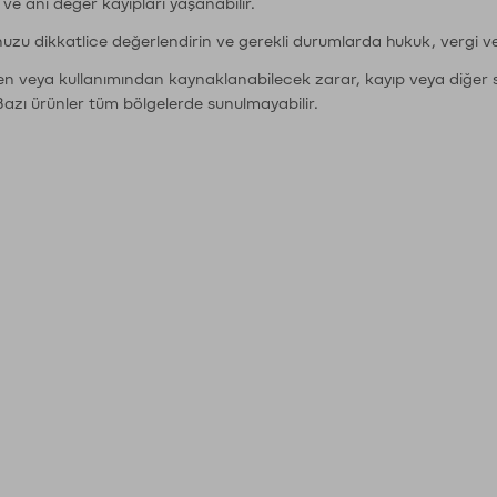
r ve ani değer kayıpları yaşanabilir.
nuzu dikkatlice değerlendirin ve gerekli durumlarda hukuk, vergi v
den veya kullanımından kaynaklanabilecek zarar, kayıp veya diğer 
Bazı ürünler tüm bölgelerde sunulmayabilir.