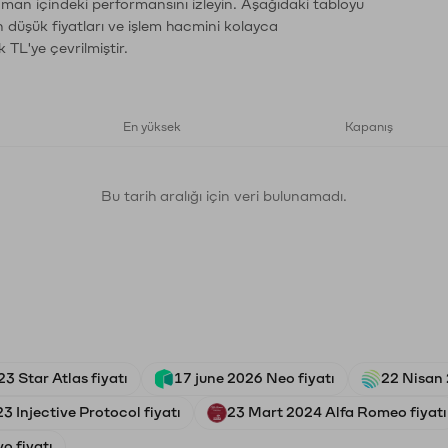
zaman içindeki performansını izleyin. Aşağıdaki tabloyu
n düşük fiyatları ve işlem hacmini kolayca
 TL'ye çevrilmiştir.
En yüksek
Kapanış
Bu tarih aralığı için veri bulunamadı.
3 Star Atlas fiyatı
17 june 2026 Neo fiyatı
22 Nisan 
23 Injective Protocol fiyatı
23 Mart 2024 Alfa Romeo fiyatı
o fiyatı