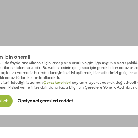
im için önemli
kilde faydalanabilmeniz için, amaçlarla sınırlı ve gizliliğe uygun olacak şekild
 verileriniz işlenmektedir. Bu web sitesinin çalışması için gerekli olan çerezler 
açık rıza vermeniz halinde deneyiminizi iyileştirmek, hizmetlerimizi geliştirmek
lı çerez türleri kullanılabilecektir.
iz izni, istediğiniz zaman
Çerez tercihleri
sayfasını ziyaret ederek değiştirebilir
enen kişisel verilerinize dair daha fazla bilgi için Çerezlere Yönelik Aydınlatma
l et
Opsiyonel çerezleri reddet