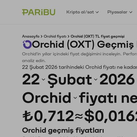
Kripto al/sat
Piyasalar
Anasayfa
Orchid fiyatı
Orchid (OXT) TL fiyat geçmişi
Orchid (OXT) Geçmiş 
Orchid'in yıllar içindeki fiyat değişimini inceleyin. Per
analiz edin.
22 Şubat 2026 tarihindeki Orchid fiyatı ne kada
22
Şubat
2026
Orchid
fiyatı n
₺0,712
≈
$0,016
Orchid geçmiş fiyatları