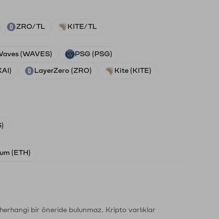
ZRO/TL
KITE/TL
aves (WAVES)
PSG (PSG)
XAI)
LayerZero (ZRO)
Kite (KITE)
)
um (ETH)
li herhangi bir öneride bulunmaz. Kripto varlıklar