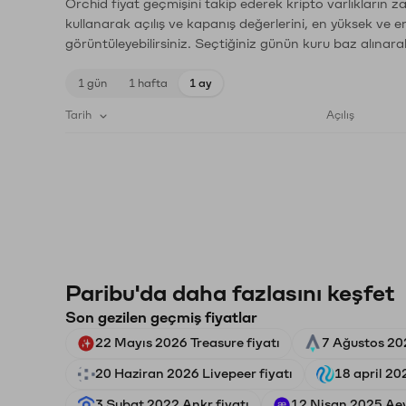
Orchid fiyat geçmişini takip ederek kripto varlıkların 
kullanarak açılış ve kapanış değerlerini, en yüksek ve e
görüntüleyebilirsiniz. Seçtiğiniz günün kuru baz alınarak
1 gün
1 hafta
1 ay
Tarih
Açılış
Paribu'da daha fazlasını keşfet
Son gezilen geçmiş fiyatlar
22 Mayıs 2026 Treasure fiyatı
7 Ağustos 202
20 Haziran 2026 Livepeer fiyatı
18 april 20
3 Şubat 2022 Ankr fiyatı
12 Nisan 2025 Aev