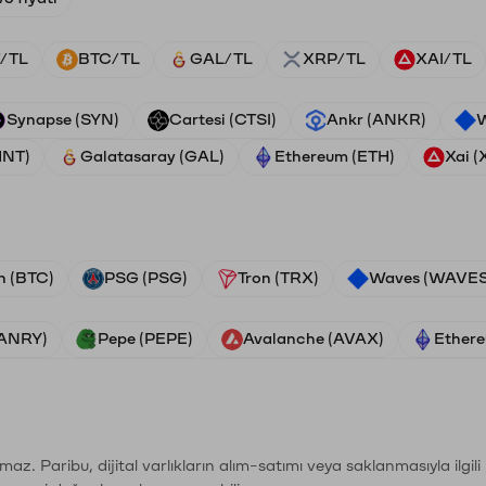
/TL
BTC/TL
GAL/TL
XRP/TL
XAI/TL
Synapse (SYN)
Cartesi (CTSI)
Ankr (ANKR)
W
HNT)
Galatasaray (GAL)
Ethereum (ETH)
Xai (
n (BTC)
PSG (PSG)
Tron (TRX)
Waves (WAVES
VANRY)
Pepe (PEPE)
Avalanche (AVAX)
Ethere
şımaz. Paribu, dijital varlıkların alım-satımı veya saklanmasıyla ilgi