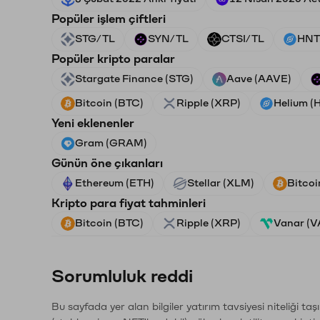
Popüler işlem çiftleri
STG/TL
SYN/TL
CTSI/TL
HNT
Popüler kripto paralar
Stargate Finance (STG)
Aave (AAVE)
Bitcoin (BTC)
Ripple (XRP)
Helium (
Yeni eklenenler
Gram (GRAM)
Günün öne çıkanları
Ethereum (ETH)
Stellar (XLM)
Bitcoi
Kripto para fiyat tahminleri
Bitcoin (BTC)
Ripple (XRP)
Vanar (
Sorumluluk reddi
Bu sayfada yer alan bilgiler yatırım tavsiyesi niteliği ta