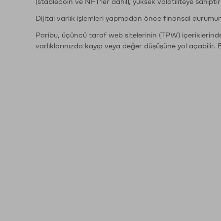
(stablecoin ve NFT'ler dahil), yüksek volatiliteye sahipti
Dijital varlık işlemleri yapmadan önce finansal durumu
Paribu, üçüncü taraf web sitelerinin (TPW) içeriklerin
varlıklarınızda kayıp veya değer düşüşüne yol açabilir. 