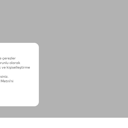
e çerezler
zorunlu olarak
 ve kişiselleştirme
siniz.
 Metni'ni