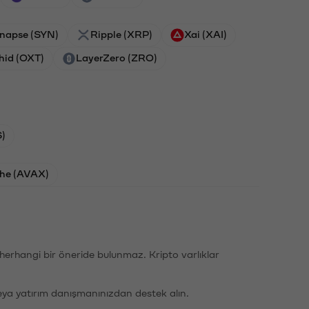
napse (SYN)
Ripple (XRP)
Xai (XAI)
hid (OXT)
LayerZero (ZRO)
)
he (AVAX)
li herhangi bir öneride bulunmaz. Kripto varlıklar
eya yatırım danışmanınızdan destek alın.