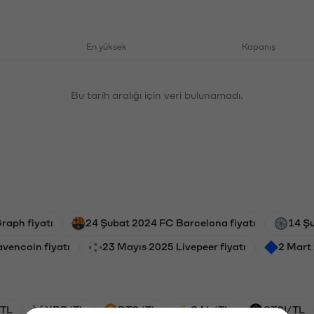
En yüksek
Kapanış
Bu tarih aralığı için veri bulunamadı.
raph fiyatı
24 Şubat 2024 FC Barcelona fiyatı
14 Şu
vencoin fiyatı
23 Mayıs 2025 Livepeer fiyatı
2 Mart
TL
XRP/TL
BTC/TL
GAL/TL
CTSI/TL