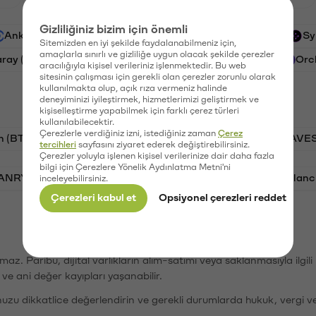
Gizliliğiniz bizim için önemli
Ankr (ANKR)
Waves (WAVES)
PSG (PSG)
Sy
Sitemizden en iyi şekilde faydalanabilmeniz için,
amaçlarla sınırlı ve gizliliğe uygun olacak şekilde çerezler
aray (GAL)
Ethereum (ETH)
Cartesi (CTSI)
Orc
aracılığıyla kişisel verileriniz işlenmektedir. Bu web
sitesinin çalışması için gerekli olan çerezler zorunlu olarak
kullanılmakta olup, açık rıza vermeniz halinde
deneyiminizi iyileştirmek, hizmetlerimizi geliştirmek ve
kişiselleştirme yapabilmek için farklı çerez türleri
kullanılabilecektir.
Çerezlerle verdiğiniz izni, istediğiniz zaman
Çerez
n (BTC)
PSG (PSG)
Tron (TRX)
Waves (WAVES
tercihleri
sayfasını ziyaret ederek değiştirebilirsiniz.
Çerezler yoluyla işlenen kişisel verilerinize dair daha fazla
bilgi için Çerezlere Yönelik Aydınlatma Metni'ni
VANRY)
Bonk (BONK)
Ethereum (ETH)
Avalanc
inceleyebilirsiniz.
Çerezleri kabul et
Opsiyonel çerezleri reddet
şımaz. Paribu, dijital varlıkların alım-satımı veya saklanmasıyla ilgi
r ve ani değer kayıpları yaşanabilir.
nuzu dikkatlice değerlendirin ve gerekli durumlarda hukuk, vergi v