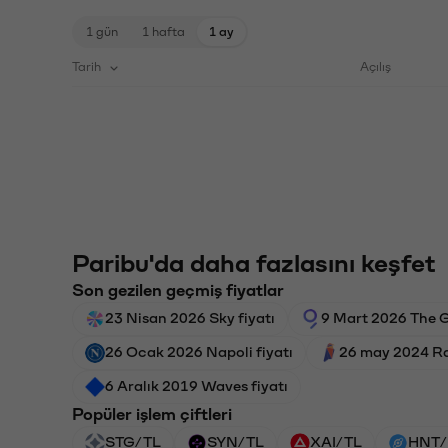
1 gün
1 hafta
1 ay
Tarih
Açılış
Paribu'da daha fazlasını keşfet
Son gezilen geçmiş fiyatlar
23 Nisan 2026 Sky fiyatı
9 Mart 2026 The G
26 Ocak 2026 Napoli fiyatı
26 may 2024 Ra
6 Aralık 2019 Waves fiyatı
Popüler işlem çiftleri
STG/TL
SYN/TL
XAI/TL
HNT/