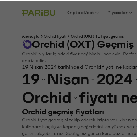
Kripto al/sat
Piyasalar
Anasayfa
Orchid fiyatı
Orchid (OXT) TL fiyat geçmişi
Orchid (OXT) Geçmiş 
Orchid'in yıllar içindeki fiyat değişimini inceleyin. Per
analiz edin.
19 Nisan 2024 tarihindeki Orchid fiyatı ne kada
19
Nisan
2024
Orchid
fiyatı n
Orchid geçmiş fiyatları
Orchid fiyat geçmişini takip ederek kripto varlıkların 
kullanarak açılış ve kapanış değerlerini, en yüksek ve e
görüntüleyebilirsiniz. Seçtiğiniz günün kuru baz alınarak