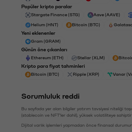
Popüler kripto paralar
Stargate Finance (STG)
Aave (AAVE)
Helium (HNT)
Bitcoin (BTC)
Galatas
Yeni eklenenler
Gram (GRAM)
Günün öne çıkanları
Ethereum (ETH)
Stellar (XLM)
Bitcoi
Kripto para fiyat tahminleri
Bitcoin (BTC)
Ripple (XRP)
Vanar (
Sorumluluk reddi
Bu sayfada yer alan bilgiler yatırım tavsiyesi niteliği ta
(stablecoin ve NFT'ler dahil), yüksek volatiliteye sahipti
Dijital varlık işlemleri yapmadan önce finansal durumu