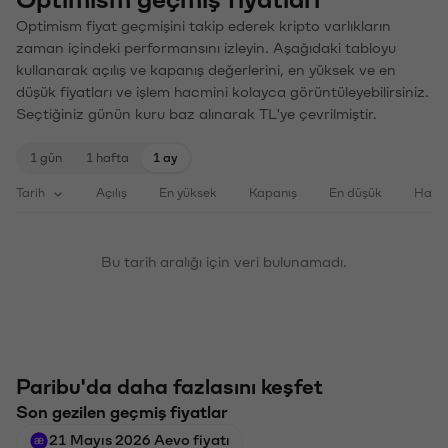
Optimism geçmiş fiyatları
Optimism fiyat geçmişini takip ederek kripto varlıkların
zaman içindeki performansını izleyin. Aşağıdaki tabloyu
kullanarak açılış ve kapanış değerlerini, en yüksek ve en
düşük fiyatları ve işlem hacmini kolayca görüntüleyebilirsiniz.
Seçtiğiniz günün kuru baz alınarak TL'ye çevrilmiştir.
1 gün
1 hafta
1 ay
Tarih
Açılış
En yüksek
Kapanış
En düşük
Haci
Bu tarih aralığı için veri bulunamadı.
Paribu'da daha fazlasını keşfet
Son gezilen geçmiş fiyatlar
21 Mayıs 2026 Aevo fiyatı