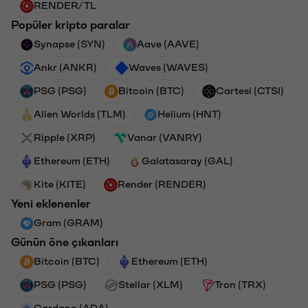
RENDER/TL
Popüler kripto paralar
Synapse (SYN)
Aave (AAVE)
Ankr (ANKR)
Waves (WAVES)
PSG (PSG)
Bitcoin (BTC)
Cartesi (CTSI)
Alien Worlds (TLM)
Helium (HNT)
Ripple (XRP)
Vanar (VANRY)
Ethereum (ETH)
Galatasaray (GAL)
Kite (KITE)
Render (RENDER)
Yeni eklenenler
Gram (GRAM)
Günün öne çıkanları
Bitcoin (BTC)
Ethereum (ETH)
PSG (PSG)
Stellar (XLM)
Tron (TRX)