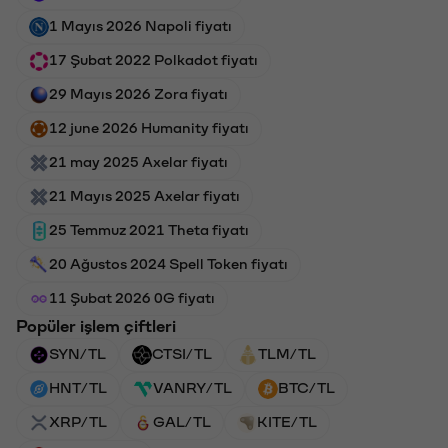
1 Mayıs 2026 Napoli fiyatı
17 Şubat 2022 Polkadot fiyatı
29 Mayıs 2026 Zora fiyatı
12 june 2026 Humanity fiyatı
21 may 2025 Axelar fiyatı
21 Mayıs 2025 Axelar fiyatı
25 Temmuz 2021 Theta fiyatı
20 Ağustos 2024 Spell Token fiyatı
11 Şubat 2026 0G fiyatı
Popüler işlem çiftleri
SYN/TL
CTSI/TL
TLM/TL
HNT/TL
VANRY/TL
BTC/TL
XRP/TL
GAL/TL
KITE/TL