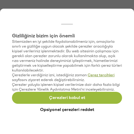
Gizliliğiniz bizim için önemli
Sitemizden en iyi şekilde faydalanabilmeniz için, amaçlarla
sınırlı ve gizliliğe uygun olacak şekilde çerezler aracılığıyla
kişisel verileriniz işlenmektedir. Bu web sitesinin çalışması için
gerekli olan çerezler zorunlu olarak kullanılmakta olup, açık
rıza vermeniz halinde deneyiminizi iyileştirmek, hizmetlerimizi
geliştirmek ve kişiselleştirme yapabilmek için farklı çerez türleri
kullanılabilecektir.
Çerezlerle verdiğiniz izni, istediğiniz zaman
Çerez tercihleri
sayfasını ziyaret ederek değiştirebilirsiniz.
Çerezler yoluyla işlenen kişisel verilerinize dair daha fazla bilgi
için Çerezlere Yönelik Aydınlatma Metni'ni inceleyebilirsiniz.
Çerezleri kabul et
Opsiyonel çerezleri reddet