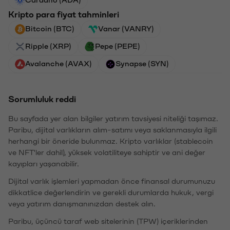
Cardano (ADA)
Kripto para fiyat tahminleri
Bitcoin (BTC)
Vanar (VANRY)
Ripple (XRP)
Pepe (PEPE)
Avalanche (AVAX)
Synapse (SYN)
Sorumluluk reddi
Bu sayfada yer alan bilgiler yatırım tavsiyesi niteliği taşımaz.
Paribu, dijital varlıkların alım-satımı veya saklanmasıyla ilgili
herhangi bir öneride bulunmaz. Kripto varlıklar (stablecoin
ve NFT'ler dahil), yüksek volatiliteye sahiptir ve ani değer
kayıpları yaşanabilir.
Dijital varlık işlemleri yapmadan önce finansal durumunuzu
dikkatlice değerlendirin ve gerekli durumlarda hukuk, vergi
veya yatırım danışmanınızdan destek alın.
Paribu, üçüncü taraf web sitelerinin (TPW) içeriklerinden