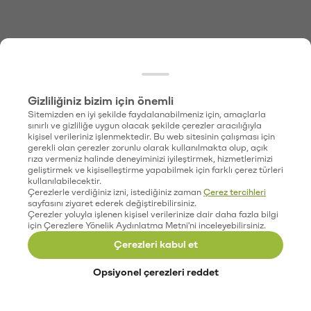
Gizliliğiniz bizim için önemli
Sitemizden en iyi şekilde faydalanabilmeniz için, amaçlarla
sınırlı ve gizliliğe uygun olacak şekilde çerezler aracılığıyla
kişisel verileriniz işlenmektedir. Bu web sitesinin çalışması için
gerekli olan çerezler zorunlu olarak kullanılmakta olup, açık
rıza vermeniz halinde deneyiminizi iyileştirmek, hizmetlerimizi
geliştirmek ve kişiselleştirme yapabilmek için farklı çerez türleri
kullanılabilecektir.
Çerezlerle verdiğiniz izni, istediğiniz zaman
Çerez tercihleri
sayfasını ziyaret ederek değiştirebilirsiniz.
Çerezler yoluyla işlenen kişisel verilerinize dair daha fazla bilgi
için Çerezlere Yönelik Aydınlatma Metni'ni inceleyebilirsiniz.
Çerezleri kabul et
Opsiyonel çerezleri reddet