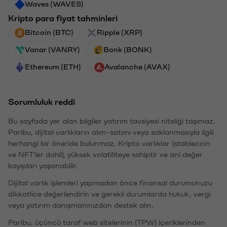
Waves (WAVES)
Kripto para fiyat tahminleri
Bitcoin (BTC)
Ripple (XRP)
Vanar (VANRY)
Bonk (BONK)
Ethereum (ETH)
Avalanche (AVAX)
Sorumluluk reddi
Bu sayfada yer alan bilgiler yatırım tavsiyesi niteliği taşımaz.
Paribu, dijital varlıkların alım-satımı veya saklanmasıyla ilgili
herhangi bir öneride bulunmaz. Kripto varlıklar (stablecoin
ve NFT'ler dahil), yüksek volatiliteye sahiptir ve ani değer
kayıpları yaşanabilir.
Dijital varlık işlemleri yapmadan önce finansal durumunuzu
dikkatlice değerlendirin ve gerekli durumlarda hukuk, vergi
veya yatırım danışmanınızdan destek alın.
Paribu, üçüncü taraf web sitelerinin (TPW) içeriklerinden