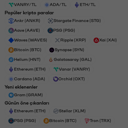
VANRY/TL
ADA/TL
ETH/TL
Popüler kripto paralar
Ankr (ANKR)
Stargate Finance (STG)
Aave (AAVE)
PSG (PSG)
Waves (WAVES)
Ripple (XRP)
Xai (XAI)
Bitcoin (BTC)
Synapse (SYN)
Helium (HNT)
Galatasaray (GAL)
Ethereum (ETH)
Vanar (VANRY)
Cardano (ADA)
Orchid (OXT)
Yeni eklenenler
Gram (GRAM)
Günün öne çıkanları
Ethereum (ETH)
Stellar (XLM)
PSG (PSG)
Bitcoin (BTC)
Tron (TRX)