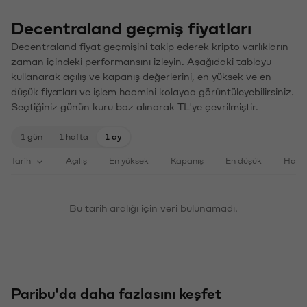
Decentraland geçmiş fiyatları
Decentraland fiyat geçmişini takip ederek kripto varlıkların
zaman içindeki performansını izleyin. Aşağıdaki tabloyu
kullanarak açılış ve kapanış değerlerini, en yüksek ve en
düşük fiyatları ve işlem hacmini kolayca görüntüleyebilirsiniz.
Seçtiğiniz günün kuru baz alınarak TL'ye çevrilmiştir.
1 gün
1 hafta
1 ay
Tarih
Açılış
En yüksek
Kapanış
En düşük
Haci
Bu tarih aralığı için veri bulunamadı.
Paribu'da daha fazlasını keşfet